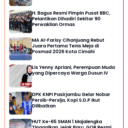
H. Bagus Resmi Pimpin Pusat BBC,
Pelantikan Dihadiri Sekitar 90
Perwakilan Ormas
MA Al-Farisy Cihanjuang Rebut
Juara Pertama Tenis Meja di
Posmad 2026 Kota Cimahi
Lis Yenny Apriani, Perempuan Muda
yang Dipercaya Warga Dusun IV
DPK KNPI Pasirjambu Gelar Nobar
Persib-Persija, Kopi S.D.P Ikut
Dilibatkan
HUT Ke-65 SMAN 1 Majalengka
Tinggalkan Jejak Baru, GOR Resmi