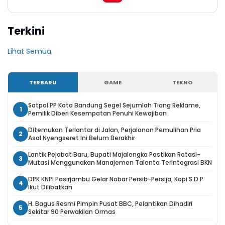
Terkini
Lihat Semua
TERBARU
GAME
TEKNO
Satpol PP Kota Bandung Segel Sejumlah Tiang Reklame,
1
Pemilik Diberi Kesempatan Penuhi Kewajiban
Ditemukan Terlantar di Jalan, Perjalanan Pemulihan Pria
2
Asal Nyengseret Ini Belum Berakhir
Lantik Pejabat Baru, Bupati Majalengka Pastikan Rotasi-
3
Mutasi Menggunakan Manajemen Talenta Terintegrasi BKN
DPK KNPI Pasirjambu Gelar Nobar Persib-Persija, Kopi S.D.P
4
Ikut Dilibatkan
H. Bagus Resmi Pimpin Pusat BBC, Pelantikan Dihadiri
5
Sekitar 90 Perwakilan Ormas