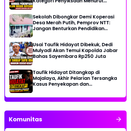
Kategori Penyiksaan Menurut
Konvensi PBB
Sekolah Dibongkar Demi Koperasi
Desa Merah Putih, Pemprov NTT:
Jangan Benturkan Pendidikan
dengan Proyek
Usai Taufik Hidayat Dibekuk, Dedi
Mulyadi Akan Temui Kapolda Jabar
Bahas Sayembara Rp250 Juta
Taufik Hidayat Ditangkap di
Majalaya, Akhir Pelarian Tersangka
Kasus Penyekapan dan
Penganiayaan Wanita di Bandung
Komunitas