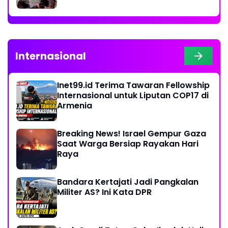
Internasional
Inet99.id Terima Tawaran Fellowship
Internasional untuk Liputan COP17 di
Armenia
Breaking News! Israel Gempur Gaza
Saat Warga Bersiap Rayakan Hari
Raya
Bandara Kertajati Jadi Pangkalan
Militer AS? Ini Kata DPR