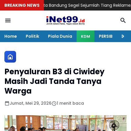
atpol PP Kota Bandung Segel Sejumlah Tiang Reklame, Pemilik D
BREAKING NEWS
Home
Politik
Piala Dunia
PERSIB
Huku
KDM
Penyaluran B3 di Ciwidey
Masih Jadi Tanda Tanya
Warga
Jumat, Mei 29, 2026
1 menit baca