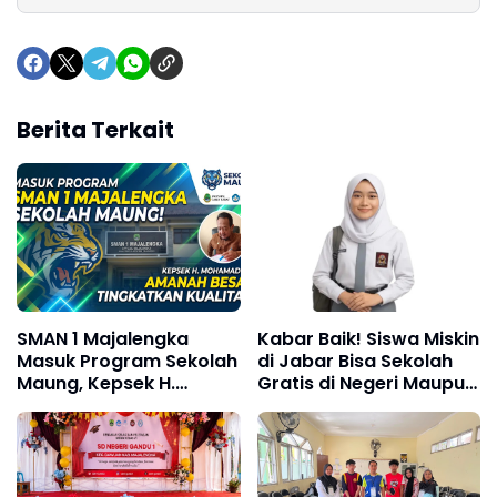
Berita Terkait
SMAN 1 Majalengka
Kabar Baik! Siswa Miskin
Masuk Program Sekolah
di Jabar Bisa Sekolah
Maung, Kepsek H.
Gratis di Negeri Maupun
Mohamad Ali: Ini
Swasta pada SPMB
Amanah Besar untuk
2026
Tingkatkan Kualitas
Pendidikan