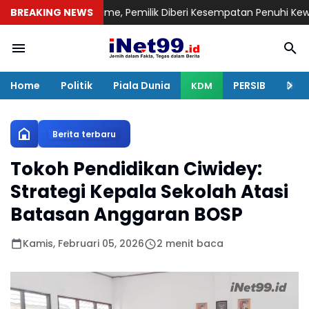
ng Reklame, Pemilik Diberi Kesempatan Penuhi Kewajiban
BREAKING NEWS
Ditem
Home
Politik
Piala Dunia
PERSIB
Huku
KDM
Berita terbaru
Tokoh Pendidikan Ciwidey:
Strategi Kepala Sekolah Atasi
Batasan Anggaran BOSP
Kamis, Februari 05, 2026
2 menit baca