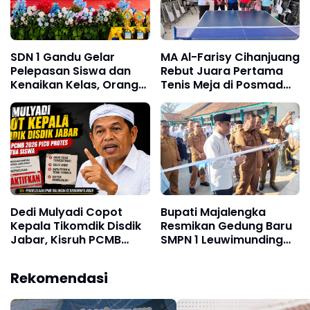
SDN 1 Gandu Gelar
MA Al-Farisy Cihanjuang
Pelepasan Siswa dan
Rebut Juara Pertama
Kenaikan Kelas, Orang
Tenis Meja di Posmad
Tua: Meriah dan Gratis!
2026 Kota Cimahi
Dedi Mulyadi Copot
Bupati Majalengka
Kepala Tikomdik Disdik
Resmikan Gedung Baru
Jabar, Kisruh PCMB
SMPN 1 Leuwimunding
2026 Picu Kemarahan
dari Banpres, Ingatkan:
Orang Tua Siswa
"Membangun Lebih
Rekomendasi
Mudah, Merawatnya
Lebih Sulit"