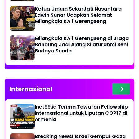
Ketua Umum SekarJati Nusantara
Edwin Sunar Ucapkan Selamat
Milangkala KA 1 Gerengseng
Milangkala KA 1 Gerengseng di Braga
Bandung Jadi Ajang Silaturahmi Seni
Budaya Sunda
Internasional
Inet99.id Terima Tawaran Fellowship
Internasional untuk Liputan COP17 di
Armenia
Breaking News! Israel Gempur Gaza