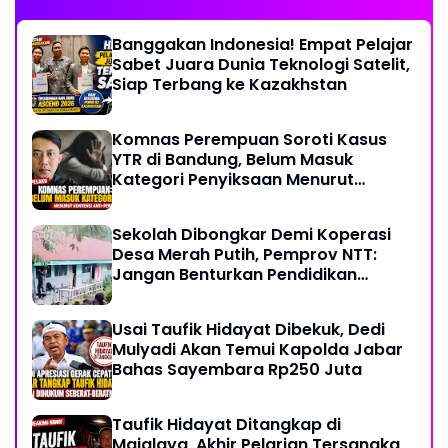
Banggakan Indonesia! Empat Pelajar
Sabet Juara Dunia Teknologi Satelit,
Siap Terbang ke Kazakhstan
Komnas Perempuan Soroti Kasus
YTR di Bandung, Belum Masuk
Kategori Penyiksaan Menurut
Konvensi PBB
Sekolah Dibongkar Demi Koperasi
Desa Merah Putih, Pemprov NTT:
Jangan Benturkan Pendidikan
dengan Proyek
Usai Taufik Hidayat Dibekuk, Dedi
Mulyadi Akan Temui Kapolda Jabar
Bahas Sayembara Rp250 Juta
Taufik Hidayat Ditangkap di
Majalaya, Akhir Pelarian Tersangka