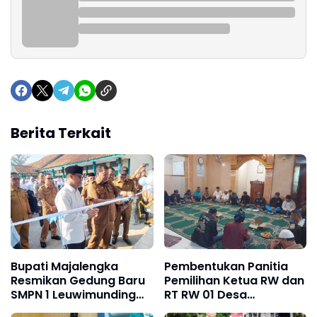
Berita Terkait
Bupati Majalengka
Pembentukan Panitia
Resmikan Gedung Baru
Pemilihan Ketua RW dan
SMPN 1 Leuwimunding
RT RW 01 Desa
dari Banpres, Ingatkan:
Bojongsoang Digelar di