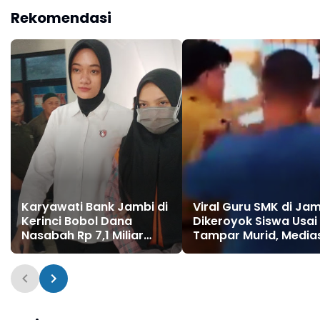
dan Peduli Lingkungan
Together, Share & Care"
Rekomendasi
Spirit
Karyawati Bank Jambi di
Viral Guru SMK di Ja
Kerinci Bobol Dana
Dikeroyok Siswa Usai
Nasabah Rp 7,1 Miliar
Tampar Murid, Media
untuk Judi Online
Berhasil Pulihkan Situ
Sekolah