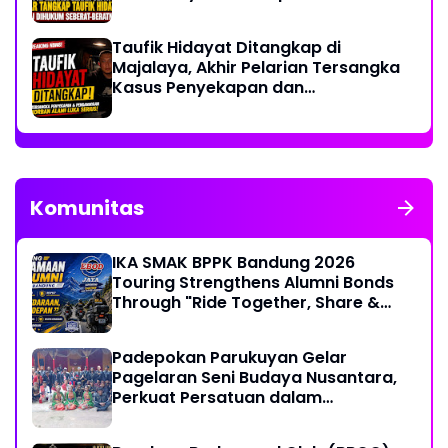
Taufik Hidayat Ditangkap di
Majalaya, Akhir Pelarian Tersangka
Kasus Penyekapan dan
Penganiayaan Wanita di Bandung
Komunitas
IKA SMAK BPPK Bandung 2026
Touring Strengthens Alumni Bonds
Through "Ride Together, Share &
Care" Spirit
Padepokan Parukuyan Gelar
Pagelaran Seni Budaya Nusantara,
Perkuat Persatuan dalam
Keberagaman