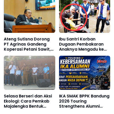
"Membangun Lebih
Masjid An-Nur
Mudah, Merawatnya
Lebih Sulit"
Ateng Sutisna Dorong
Ibu Santri Korban
PT Agrinas Gandeng
Dugaan Pembakaran
Koperasi Petani Sawit,
Anaknya Mengadu ke
Bukan Jadikan Petani
DPR: Klaim Dipaksa
Sekadar Vendor
Teken Surat Damai Oleh
Program B50
Oknum Polisi Dan
Kemenag Lombok
Tengah
Selasa Berseri dan Aksi
IKA SMAK BPPK Bandung
Ekologi: Cara Pemkab
2026 Touring
Majalengka Bentuk
Strengthens Alumni
Karakter Siswa Cerdas
Bonds Through "Ride