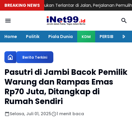
an
BREAKING NEWS
Ditemukan Terlantar di Jalan, Perjalanan Pemulihan Pria Asal
Home
Politik
Piala Dunia
PERSIB
Huku
KDM
Berita Terkini
Pasutri di Jambi Bacok Pemilik
Warung dan Rampas Emas
Rp70 Juta, Ditangkap di
Rumah Sendiri
Selasa, Juli 01, 2025
1 menit baca