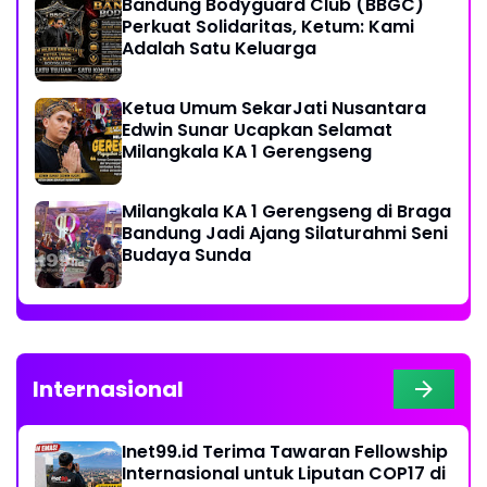
Bandung Bodyguard Club (BBGC)
Perkuat Solidaritas, Ketum: Kami
Adalah Satu Keluarga
Ketua Umum SekarJati Nusantara
Edwin Sunar Ucapkan Selamat
Milangkala KA 1 Gerengseng
Milangkala KA 1 Gerengseng di Braga
Bandung Jadi Ajang Silaturahmi Seni
Budaya Sunda
Internasional
Inet99.id Terima Tawaran Fellowship
Internasional untuk Liputan COP17 di