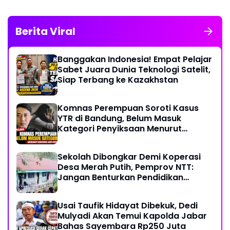
Berita Viral
Banggakan Indonesia! Empat Pelajar
Sabet Juara Dunia Teknologi Satelit,
Siap Terbang ke Kazakhstan
Komnas Perempuan Soroti Kasus
YTR di Bandung, Belum Masuk
Kategori Penyiksaan Menurut
Konvensi PBB
Sekolah Dibongkar Demi Koperasi
Desa Merah Putih, Pemprov NTT:
Jangan Benturkan Pendidikan
dengan Proyek
Usai Taufik Hidayat Dibekuk, Dedi
Mulyadi Akan Temui Kapolda Jabar
Bahas Sayembara Rp250 Juta