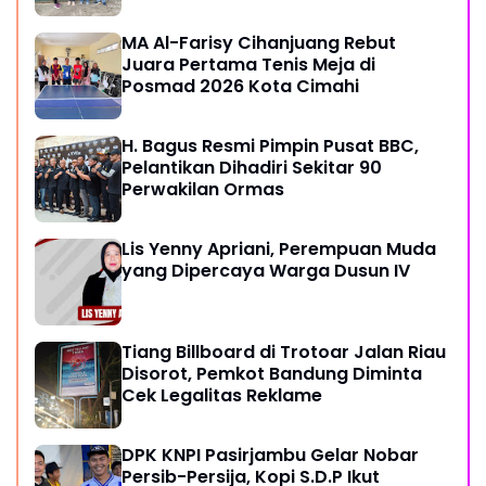
MA Al-Farisy Cihanjuang Rebut
Juara Pertama Tenis Meja di
Posmad 2026 Kota Cimahi
H. Bagus Resmi Pimpin Pusat BBC,
Pelantikan Dihadiri Sekitar 90
Perwakilan Ormas
Lis Yenny Apriani, Perempuan Muda
yang Dipercaya Warga Dusun IV
Tiang Billboard di Trotoar Jalan Riau
Disorot, Pemkot Bandung Diminta
Cek Legalitas Reklame
DPK KNPI Pasirjambu Gelar Nobar
Persib-Persija, Kopi S.D.P Ikut