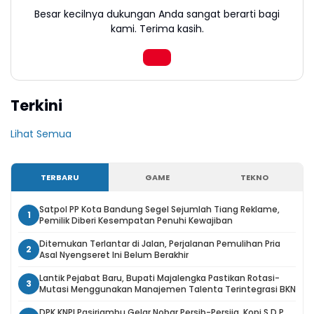
Besar kecilnya dukungan Anda sangat berarti bagi
kami. Terima kasih.
Terkini
Lihat Semua
TERBARU
GAME
TEKNO
Satpol PP Kota Bandung Segel Sejumlah Tiang Reklame,
1
Pemilik Diberi Kesempatan Penuhi Kewajiban
Ditemukan Terlantar di Jalan, Perjalanan Pemulihan Pria
2
Asal Nyengseret Ini Belum Berakhir
Lantik Pejabat Baru, Bupati Majalengka Pastikan Rotasi-
3
Mutasi Menggunakan Manajemen Talenta Terintegrasi BKN
DPK KNPI Pasirjambu Gelar Nobar Persib-Persija, Kopi S.D.P