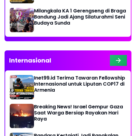
Milangkala KA 1 Gerengseng di Braga
Bandung Jadi Ajang Silaturahmi Seni
Budaya Sunda
Internasional
Inet99.id Terima Tawaran Fellowship
Internasional untuk Liputan COP17 di
Armenia
Breaking News! Israel Gempur Gaza
Saat Warga Bersiap Rayakan Hari
Raya
Bandara Kertajati Jadi Pangkalan