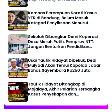
Komnas Perempuan Soroti Kasus
YTR di Bandung, Belum Masuk
Kategori Penyiksaan Menurut
Konvensi PBB
Sekolah Dibongkar Demi Koperasi
Desa Merah Putih, Pemprov NTT:
Jangan Benturkan Pendidikan
dengan Proyek
Usai Taufik Hidayat Dibekuk, Dedi
Mulyadi Akan Temui Kapolda Jabar
Bahas Sayembara Rp250 Juta
Taufik Hidayat Ditangkap di
Majalaya, Akhir Pelarian Tersangka
Kasus Penyekapan dan
Penganiayaan Wanita di Bandung