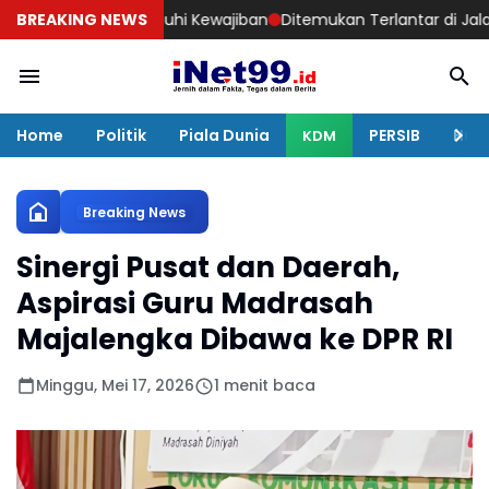
atan Penuhi Kewajiban
BREAKING NEWS
Ditemukan Terlantar di Jalan, Perjalanan
Home
Politik
Piala Dunia
PERSIB
Huku
KDM
Breaking News
Sinergi Pusat dan Daerah,
Aspirasi Guru Madrasah
Majalengka Dibawa ke DPR RI
Minggu, Mei 17, 2026
1 menit baca