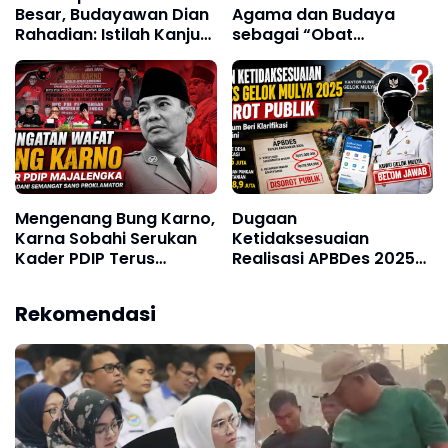
Besar, Budayawan Dian
Agama dan Budaya
Rahadian: Istilah Kanjut
sebagai “Obat
dalam Filosofi Sunda:
Penenang”
Simbol Kemerdekaan
Ketimpangan Ekonomi
Ekonomi dan Politik
Politik
Mengenang Bung Karno,
Dugaan
Karna Sobahi Serukan
Ketidaksesuaian
Kader PDIP Terus
Realisasi APBDes 2025
Perjuangkan
Mengemuka, Kuwu
Kepentingan Rakyat
Gelok Mulya Belum
Rekomendasi
Berikan Klarifikasi