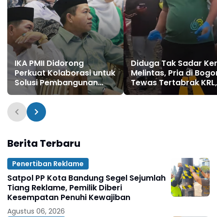
IKA PMII Didorong
Diduga Tak Sadar Ke
Perkuat Kolaborasi untuk
Melintas, Pria di Bogo
Solusi Pembangunan
Tewas Tertabrak KRL,
Kabupaten Bandung
Tubuh Korban Terpen
hingga 500 Meter
Berita Terbaru
Penertiban Reklame
Satpol PP Kota Bandung Segel Sejumlah
Tiang Reklame, Pemilik Diberi
Kesempatan Penuhi Kewajiban
Agustus 06, 2026