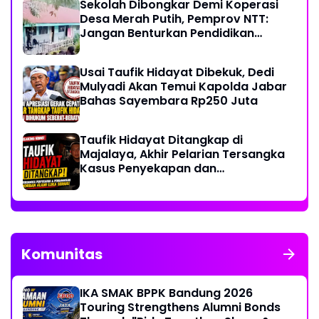
Sekolah Dibongkar Demi Koperasi
Desa Merah Putih, Pemprov NTT:
Jangan Benturkan Pendidikan
dengan Proyek
Usai Taufik Hidayat Dibekuk, Dedi
Mulyadi Akan Temui Kapolda Jabar
Bahas Sayembara Rp250 Juta
Taufik Hidayat Ditangkap di
Majalaya, Akhir Pelarian Tersangka
Kasus Penyekapan dan
Penganiayaan Wanita di Bandung
Komunitas
IKA SMAK BPPK Bandung 2026
Touring Strengthens Alumni Bonds