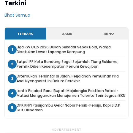
Terkini
Lihat Semua
TERBARU
GAME
TEKNO
Liga RW Cup 2026 Bukan Sekadar Sepak Bola, Warga
1
Disatukan Lewat Lapangan Kampung
Satpol PP Kota Bandung Segel Sejumlah Tiang Reklame,
2
Pemilik Diberi Kesempatan Penuhi Kewajiban
Ditemukan Terlantar di Jalan, Perjalanan Pemulihan Pria
3
Asal Nyengseret Ini Belum Berakhir
Lantik Pejabat Baru, Bupati Majalengka Pastikan Rotasi-
4
Mutasi Menggunakan Manajemen Talenta Terintegrasi BKN
DPK KNPI Pasirjambu Gelar Nobar Persib-Persija, Kopi S.D.P
5
Ikut Dilibatkan
ADVERTISEMENT