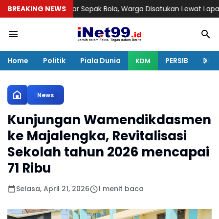
n Sekadar Sepak Bola, Warga Disatukan Lewat Lapangan Kampu
BREAKING NEWS
Home
Politik
Piala Dunia
PERSIB
Huku
KDM
News
Kunjungan Wamendikdasmen
ke Majalengka, Revitalisasi
Sekolah tahun 2026 mencapai
71 Ribu
Selasa, April 21, 2026
1 menit baca