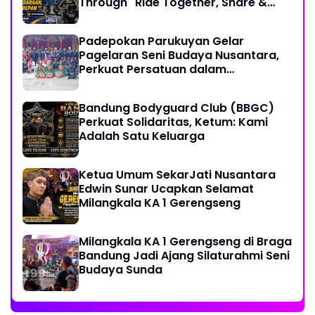
Through "Ride Together, Share &
Care" Spirit
Padepokan Parukuyan Gelar
Pagelaran Seni Budaya Nusantara,
Perkuat Persatuan dalam
Keberagaman
Bandung Bodyguard Club (BBGC)
Perkuat Solidaritas, Ketum: Kami
Adalah Satu Keluarga
Ketua Umum SekarJati Nusantara
Edwin Sunar Ucapkan Selamat
Milangkala KA 1 Gerengseng
Milangkala KA 1 Gerengseng di Braga
Bandung Jadi Ajang Silaturahmi Seni
Budaya Sunda