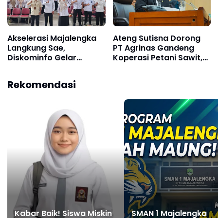
Akselerasi Majalengka
Ateng Sutisna Dorong
Langkung Sae,
PT Agrinas Gandeng
Diskominfo Gelar
Koperasi Petani Sawit,
Bimtek Admin Medsos
Bukan Jadikan Petani
dengan Tema "Mitigasi
Sekadar Vendor
Rekomendasi
Sentimen Negatif
Program B50
terhadap Pemerintah"
Kabar Baik! Siswa Miskin
SMAN 1 Majalengka