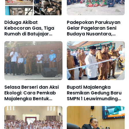
Diduga Akibat
Padepokan Parukuyan
Kebocoran Gas, Tiga
Gelar Pagelaran Seni
Rumah di Batujajar
Budaya Nusantara,
Ludes Terbakar,
Perkuat Persatuan
Kerugian Ditaksir
dalam Keberagaman
Mencapai Rp750 Juta
Selasa Berseri dan Aksi
Bupati Majalengka
Ekologi: Cara Pemkab
Resmikan Gedung Baru
Majalengka Bentuk
SMPN 1 Leuwimunding
Karakter Siswa Cerdas
dari Banpres, Ingatkan:
dan Peduli Lingkungan
"Membangun Lebih
Mudah, Merawatnya
Lebih Sulit"