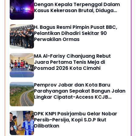
Dengan Kepala Terpenggal Dalam
Kasus Kekerasan Brutal, Diduga
Karena Terlibat Urusan Dengan
Kartel Narkoba
H. Bagus Resmi Pimpin Pusat BBC,
Pelantikan Dihadiri Sekitar 90
Perwakilan Ormas
MA Al-Farisy Cihanjuang Rebut
Juara Pertama Tenis Meja di
Posmad 2026 Kota Cimahi
Pemprov Jabar dan Kota Baru
Parahyangan Sepakat Bangun Jalan
Lingkar Cipatat-Access KCJB
Padalarang
DPK KNPI Pasirjambu Gelar Nobar
Persib-Persija, Kopi S.D.P Ikut
Dilibatkan