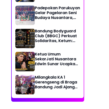
Together, Share &
Padepokan Parukuyan
Care" Spirit
Gelar Pagelaran Seni
Budaya Nusantara,
Perkuat Persatuan
dalam Keberagaman
Bandung Bodyguard
Club (BBGC) Perkuat
Solidaritas, Ketum:
Kami Adalah Satu
Keluarga
Ketua Umum
SekarJati Nusantara
Edwin Sunar Ucapkan
Selamat Milangkala
KA 1 Gerengseng
Milangkala KA 1
Gerengseng di Braga
Bandung Jadi Ajang
Silaturahmi Seni
Budaya Sunda