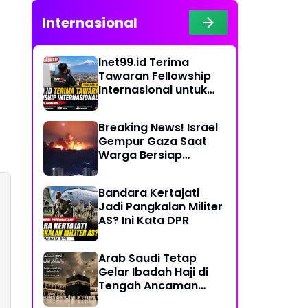
Internasional
Inet99.id Terima
Tawaran Fellowship
Internasional untuk
Liputan COP17 di
Armenia
Breaking News! Israel
Gempur Gaza Saat
Warga Bersiap
Rayakan Hari Raya
Bandara Kertajati
Jadi Pangkalan Militer
AS? Ini Kata DPR
Arab Saudi Tetap
Gelar Ibadah Haji di
Tengah Ancaman
Konflik Timur Tengah