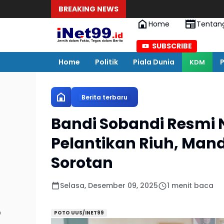
BREAKING NEWS
Home
Tentan
SUBSCRIBE
Home
Politik
Piala Dunia
P
KDM
Berita terbaru
Bandi Sobandi Resmi 
Pelantikan Riuh, Man
Sorotan
Selasa, Desember 09, 2025
1 menit baca
POTO UUS/INET99