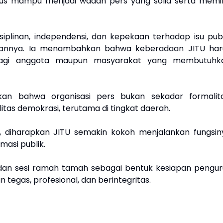
us mampu menjadi wadah pers yang solid serta memili
plinan, independensi, dan kepekaan terhadap isu publ
atannya. Ia menambahkan bahwa keberadaan JITU har
bagi anggota maupun masyarakat yang membutuhk
an bahwa organisasi pers bukan sekadar formalita
itas demokrasi, terutama di tingkat daerah.
 diharapkan JITU semakin kokoh menjalankan fungsin
asi publik.
dan sesi ramah tamah sebagai bentuk kesiapan pengur
tegas, profesional, dan berintegritas.