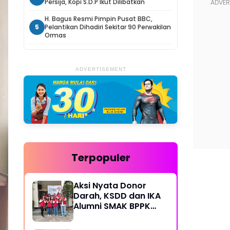
Persija, Kopi S.D.P Ikut Dilibatkan
H. Bagus Resmi Pimpin Pusat BBC,
5
Pelantikan Dihadiri Sekitar 90 Perwakilan
Ormas
ADVERTISEMENT
Terpopuler
Aksi Nyata Donor
Darah, KSDD dan IKA
Alumni SMAK BPPK
Bandung Gelar Bakti
Sosial Rutin