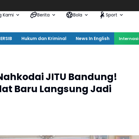
Satpol PP
g Kami
Berita
Bola
Sport
ERSIB
Hukum dan Kriminal
News In English
Internas
Nahkodai JITU Bandung!
dat Baru Langsung Jadi