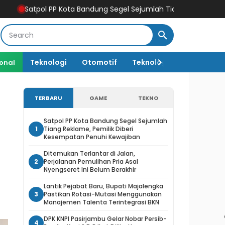
 Kota Bandung Segel Sejumlah Tiang Reklame, Pemilik Diberi Ke
Teknologi
Otomotif
Teknologi AI
ional
TERBARU
GAME
TEKNO
Satpol PP Kota Bandung Segel Sejumlah
1
Tiang Reklame, Pemilik Diberi
Kesempatan Penuhi Kewajiban
Ditemukan Terlantar di Jalan,
2
Perjalanan Pemulihan Pria Asal
Nyengseret Ini Belum Berakhir
Lantik Pejabat Baru, Bupati Majalengka
3
Pastikan Rotasi-Mutasi Menggunakan
Manajemen Talenta Terintegrasi BKN
DPK KNPI Pasirjambu Gelar Nobar Persib-
4