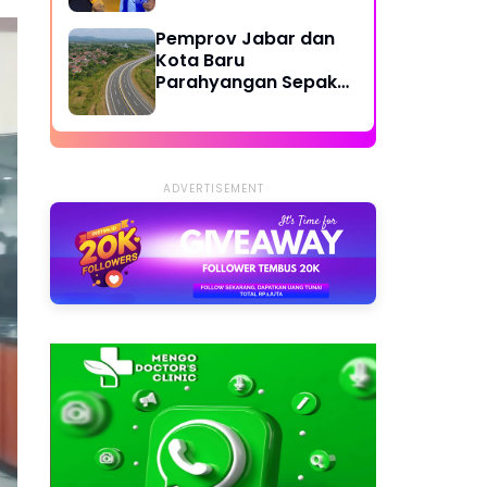
Dilibatkan
Pemprov Jabar dan
Kota Baru
Parahyangan Sepakat
Bangun Jalan Lingkar
Cipatat-Access KCJB
Padalarang
ADVERTISEMENT