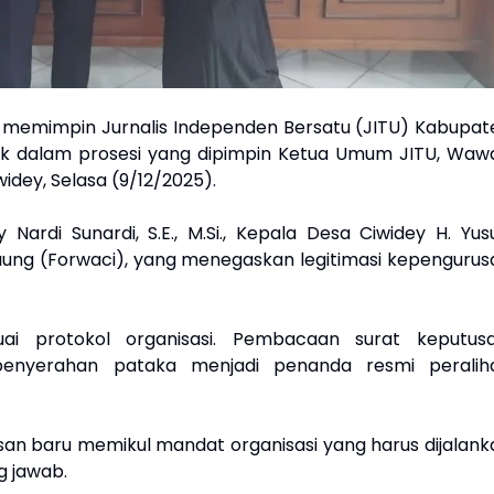
 memimpin Jurnalis Independen Bersatu (JITU) Kabupat
tik dalam prosesi yang dipimpin Ketua Umum JITU, Waw
widey, Selasa (9/12/2025).
 Nardi Sunardi, S.E., M.Si., Kepala Desa Ciwidey H. Yus
ung (Forwaci), yang menegaskan legitimasi kepengurus
uai protokol organisasi. Pembacaan surat keputusa
penyerahan pataka menjadi penanda resmi peralih
n baru memikul mandat organisasi yang harus dijalank
g jawab.