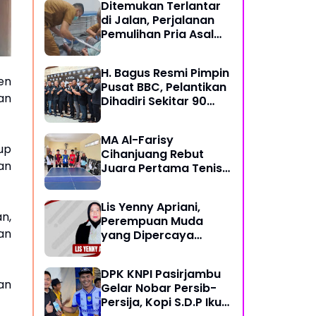
Ditemukan Terlantar
di Jalan, Perjalanan
Pemulihan Pria Asal
Nyengseret Ini Belum
Berakhir
H. Bagus Resmi Pimpin
en
Pusat BBC, Pelantikan
an
Dihadiri Sekitar 90
Perwakilan Ormas
MA Al-Farisy
up
Cihanjuang Rebut
an
Juara Pertama Tenis
Meja di Posmad 2026
Kota Cimahi
Lis Yenny Apriani,
n,
Perempuan Muda
an
yang Dipercaya
Warga Dusun IV
DPK KNPI Pasirjambu
an
Gelar Nobar Persib-
Persija, Kopi S.D.P Ikut