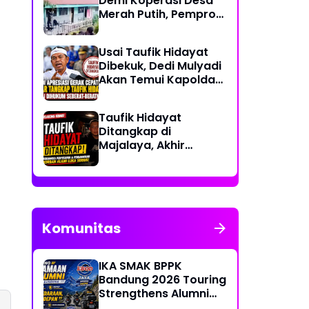
Demi Koperasi Desa
Merah Putih, Pemprov
NTT: Jangan
Benturkan Pendidikan
Usai Taufik Hidayat
dengan Proyek
Dibekuk, Dedi Mulyadi
Akan Temui Kapolda
Jabar Bahas
Sayembara Rp250
Taufik Hidayat
Juta
Ditangkap di
Majalaya, Akhir
Pelarian Tersangka
Kasus Penyekapan
dan Penganiayaan
Wanita di Bandung
Komunitas
IKA SMAK BPPK
Bandung 2026 Touring
Strengthens Alumni
Bonds Through "Ride