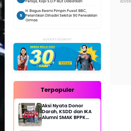
Persija, Kopi S.D.P Ikut Dilibatkan
H. Bagus Resmi Pimpin Pusat BBC,
5
Pelantikan Dihadiri Sekitar 90 Perwakilan
Ormas
ADVERTISEMENT
Terpopuler
Aksi Nyata Donor
Darah, KSDD dan IKA
Alumni SMAK BPPK
Bandung Gelar Bakti
Sosial Rutin