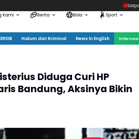
Satpol PP Kota Bandun
g Kami
Berita
Bola
Sport
ERSIB
Hukum dan Kriminal
News In English
Internas
sterius Diduga Curi HP
taris Bandung, Aksinya Bikin