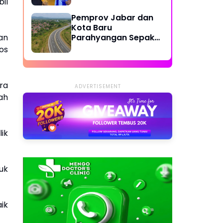
Dilibatkan
il
Pemprov Jabar dan
Kota Baru
an
Parahyangan Sepakat
Bangun Jalan Lingkar
os
Cipatat-Access KCJB
Padalarang
ra
ADVERTISEMENT
ah
lik
uk
ik