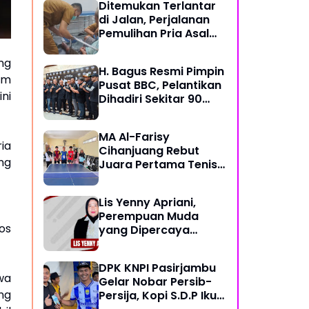
Ditemukan Terlantar
di Jalan, Perjalanan
Pemulihan Pria Asal
Nyengseret Ini Belum
Berakhir
ng
H. Bagus Resmi Pimpin
am
Pusat BBC, Pelantikan
ni
Dihadiri Sekitar 90
Perwakilan Ormas
MA Al-Farisy
ria
Cihanjuang Rebut
ng
Juara Pertama Tenis
Meja di Posmad 2026
Kota Cimahi
Lis Yenny Apriani,
Perempuan Muda
os
yang Dipercaya
Warga Dusun IV
DPK KNPI Pasirjambu
wa
Gelar Nobar Persib-
ng
Persija, Kopi S.D.P Ikut