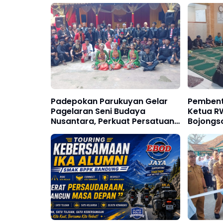
Padepokan Parukuyan Gelar
Pembent
Pagelaran Seni Budaya
Ketua R
Nusantara, Perkuat Persatuan
Bojongso
dalam Keberagaman
An-Nur