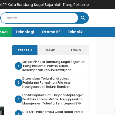
g Segel Sejumlah Tiang Reklame, Pemilik Diberi Kesempatan Pen
Teknologi
Otomotif
Teknologi AI
ional
TERBARU
GAME
TEKNO
Satpol PP Kota Bandung Segel Sejumlah
1
Tiang Reklame, Pemilik Diberi
Kesempatan Penuhi Kewajiban
Ditemukan Terlantar di Jalan,
2
Perjalanan Pemulihan Pria Asal
Nyengseret Ini Belum Berakhir
Lantik Pejabat Baru, Bupati Majalengka
3
Pastikan Rotasi-Mutasi Menggunakan
Manajemen Talenta Terintegrasi BKN
DPK KNPI Pasirjambu Gelar Nobar Persib-
4