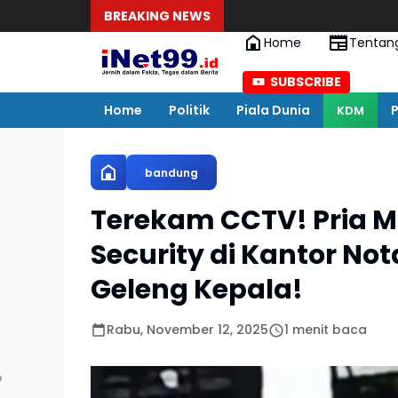
BREAKING NEWS
Home
Tentan
SUBSCRIBE
Home
Politik
Piala Dunia
P
KDM
bandung
Terekam CCTV! Pria Mi
Security di Kantor No
Geleng Kepala!
Rabu, November 12, 2025
1 menit baca