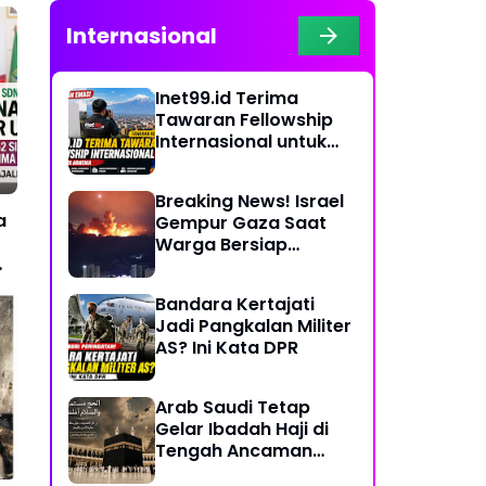
Internasional
Inet99.id Terima
Tawaran Fellowship
Internasional untuk
Liputan COP17 di
Armenia
Breaking News! Israel
a
Gempur Gaza Saat
Warga Bersiap
Rayakan Hari Raya
Bandara Kertajati
Jadi Pangkalan Militer
AS? Ini Kata DPR
Arab Saudi Tetap
Gelar Ibadah Haji di
Tengah Ancaman
Konflik Timur Tengah