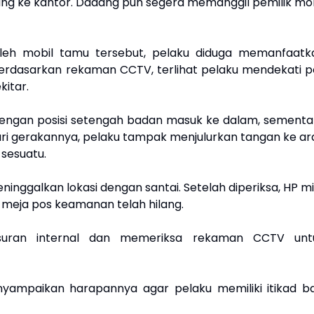
ng ke kantor. Dadang pun segera memanggil pemilik mob
oleh mobil tamu tersebut, pelaku diduga memanfaatk
erdasarkan rekaman CCTV, terlihat pelaku mendekati p
itar.
 dengan posisi setengah badan masuk ke dalam, sementa
 Dari gerakannya, pelaku tampak menjulurkan tangan ke ar
 sesuatu.
inggalkan lokasi dengan santai. Setelah diperiksa, HP mi
 meja pos keamanan telah hilang.
suran internal dan memeriksa rekaman CCTV unt
ampaikan harapannya agar pelaku memiliki itikad ba