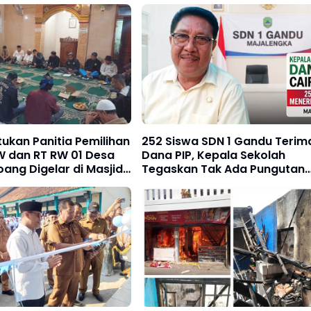
ukan Panitia Pemilihan
252 Siswa SDN 1 Gandu Terim
W dan RT RW 01 Desa
Dana PIP, Kepala Sekolah
ang Digelar di Masjid
Tegaskan Tak Ada Pungutan
Sepeser Pun