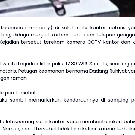
eamanan (security) di salah satu kantor notaris ya
andung, diduga menjadi korban pencurian telepon gengg
Kejadian tersebut terekam kamera CCTV kantor dan ki
a itu terjadi sekitar pukul 17.30 WIB. Saat itu, seorang p
 notaris. Petugas keamanan bernama Dadang Ruhiyat ya
gan ramah.
a pria tersebut.
pelaku sambil memarkirkan kendaraannya di samping p
l oleh seorang sopir kantor yang memberitahukan bah
 Namun, mobil tersebut tidak bisa keluar karena terhala