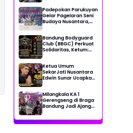
Together, Share &
Padepokan Parukuyan
Care" Spirit
Gelar Pagelaran Seni
Budaya Nusantara,
Perkuat Persatuan
dalam Keberagaman
Bandung Bodyguard
Club (BBGC) Perkuat
Solidaritas, Ketum:
Kami Adalah Satu
Keluarga
Ketua Umum
SekarJati Nusantara
Edwin Sunar Ucapkan
Selamat Milangkala
KA 1 Gerengseng
Milangkala KA 1
Gerengseng di Braga
Bandung Jadi Ajang
Silaturahmi Seni
Budaya Sunda