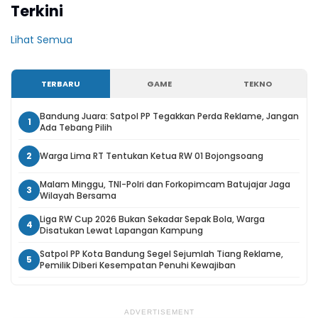
Terkini
Lihat Semua
TERBARU
GAME
TEKNO
Bandung Juara: Satpol PP Tegakkan Perda Reklame, Jangan
1
Ada Tebang Pilih
2
Warga Lima RT Tentukan Ketua RW 01 Bojongsoang
Malam Minggu, TNI-Polri dan Forkopimcam Batujajar Jaga
3
Wilayah Bersama
Liga RW Cup 2026 Bukan Sekadar Sepak Bola, Warga
4
Disatukan Lewat Lapangan Kampung
Satpol PP Kota Bandung Segel Sejumlah Tiang Reklame,
5
Pemilik Diberi Kesempatan Penuhi Kewajiban
ADVERTISEMENT