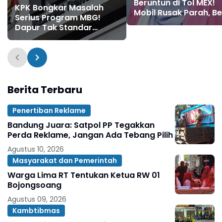
Beruntun di Tol MEX!
KPK Bongkar Masalah
Mobil Rusak Parah, Be
Serius Program MBG!
Kondisinya
Dapur Tak Standar
hingga Dugaan
Keracunan Terungkap
Berita Terbaru
Penertiban Reklame
Bandung Juara: Satpol PP Tegakkan
Perda Reklame, Jangan Ada Tebang Pilih
Agustus 10, 2026
Masyarakat dan Pemerintah
Warga Lima RT Tentukan Ketua RW 01
Bojongsoang
Agustus 09, 2026
Kambtibmas