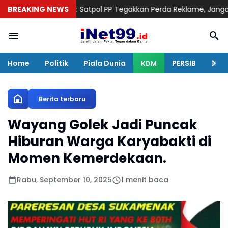
ng Juara: Satpol PP Tegakkan Perda Reklame, Jangan Ada Teban
BREAKING NEWS
Home
Politik
Piala Dunia
PERSIB
Huku
KDM
Berita terbaru
Wayang Golek Jadi Puncak
Hiburan Warga Karyabakti di
Momen Kemerdekaan.
Rabu, September 10, 2025
1 menit baca