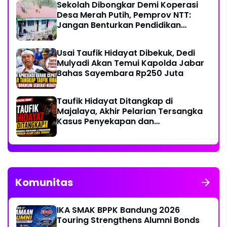
Sekolah Dibongkar Demi Koperasi
Desa Merah Putih, Pemprov NTT:
Jangan Benturkan Pendidikan
dengan Proyek
Usai Taufik Hidayat Dibekuk, Dedi
Mulyadi Akan Temui Kapolda Jabar
Bahas Sayembara Rp250 Juta
Taufik Hidayat Ditangkap di
Majalaya, Akhir Pelarian Tersangka
Kasus Penyekapan dan
Penganiayaan Wanita di Bandung
Komunitas
IKA SMAK BPPK Bandung 2026
Touring Strengthens Alumni Bonds