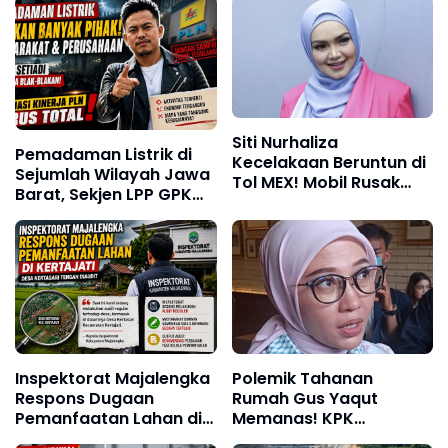
Siti Nurhaliza
Pemadaman Listrik di
Kecelakaan Beruntun di
Sejumlah Wilayah Jawa
Tol MEX! Mobil Rusak
Barat, Sekjen LPP GPK
Parah, Begini Kondisinya
Andi: Dorong Evaluasi
Sistem Kelistrikan
Nasional
Inspektorat Majalengka
Polemik Tahanan
Respons Dugaan
Rumah Gus Yaqut
Pemanfaatan Lahan di
Memanas! KPK
Kertajati, Desa
Dilaporkan ke Dewas