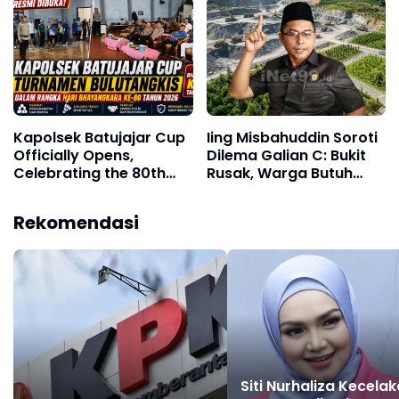
Kertasari Tengah
Usai Momen Lebaran
Diaudit
Kapolsek Batujajar Cup
Iing Misbahuddin Soroti
Officially Opens,
Dilema Galian C: Bukit
Celebrating the 80th
Rusak, Warga Butuh
Anniversary of
Makan
Bhayangkara Day 2026
Rekomendasi
Siti Nurhaliza Kecela