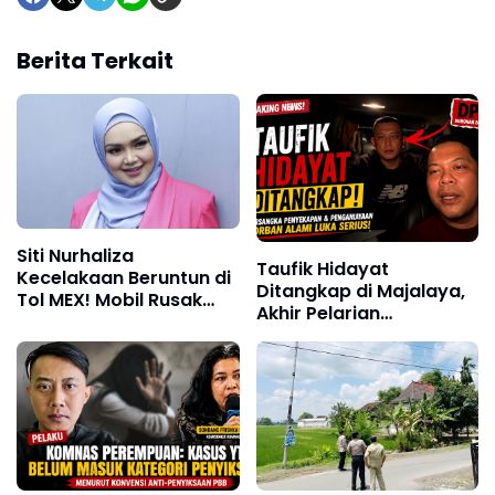
Berita Terkait
Siti Nurhaliza
Taufik Hidayat
Kecelakaan Beruntun di
Ditangkap di Majalaya,
Tol MEX! Mobil Rusak
Akhir Pelarian
Parah, Begini Kondisinya
Tersangka Kasus
Penyekapan dan
Penganiayaan Wanita di
Bandung