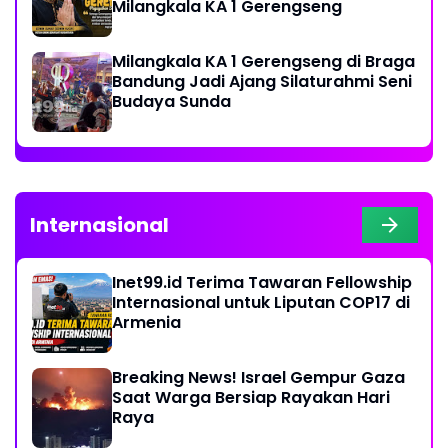
Milangkala KA 1 Gerengseng
Milangkala KA 1 Gerengseng di Braga
Bandung Jadi Ajang Silaturahmi Seni
Budaya Sunda
Internasional
Inet99.id Terima Tawaran Fellowship
Internasional untuk Liputan COP17 di
Armenia
Breaking News! Israel Gempur Gaza
Saat Warga Bersiap Rayakan Hari
Raya