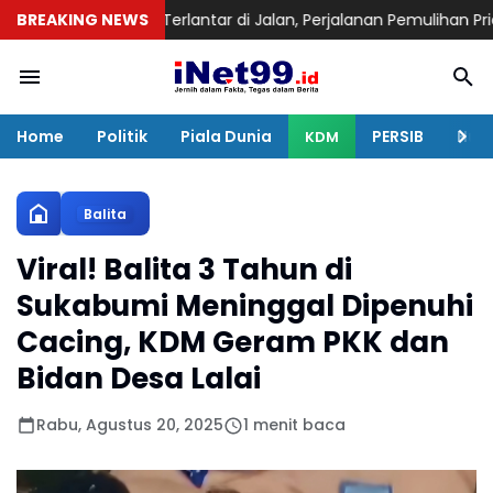
temukan Terlantar di Jalan, Perjalanan Pemulihan Pria Asal Nyeng
BREAKING NEWS
Home
Politik
Piala Dunia
PERSIB
Huku
KDM
Balita
Viral! Balita 3 Tahun di
Sukabumi Meninggal Dipenuhi
Cacing, KDM Geram PKK dan
Bidan Desa Lalai
Rabu, Agustus 20, 2025
1 menit baca