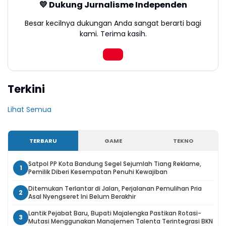
💛 Dukung Jurnalisme Independen
Besar kecilnya dukungan Anda sangat berarti bagi
kami. Terima kasih.
Terkini
Lihat Semua
TERBARU
GAME
TEKNO
Satpol PP Kota Bandung Segel Sejumlah Tiang Reklame,
1
Pemilik Diberi Kesempatan Penuhi Kewajiban
Ditemukan Terlantar di Jalan, Perjalanan Pemulihan Pria
2
Asal Nyengseret Ini Belum Berakhir
Lantik Pejabat Baru, Bupati Majalengka Pastikan Rotasi-
3
Mutasi Menggunakan Manajemen Talenta Terintegrasi BKN