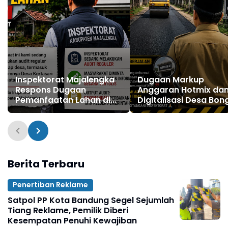
Inspektorat Majalengka
Dugaan Markup
Respons Dugaan
Anggaran Hotmix da
Pemanfaatan Lahan di
Digitalisasi Desa Bon
Kertajati, Desa Kertasari
Wetan Jadi Sorotan
Tengah Diaudit
Berita Terbaru
Penertiban Reklame
Satpol PP Kota Bandung Segel Sejumlah
Tiang Reklame, Pemilik Diberi
Kesempatan Penuhi Kewajiban