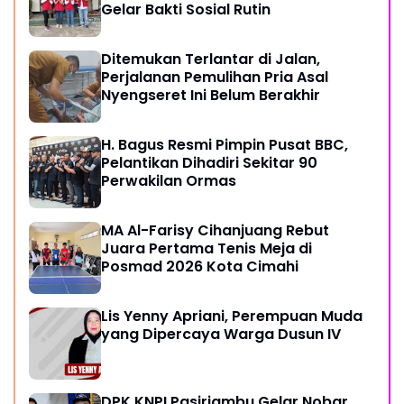
Gelar Bakti Sosial Rutin
Ditemukan Terlantar di Jalan,
Perjalanan Pemulihan Pria Asal
Nyengseret Ini Belum Berakhir
H. Bagus Resmi Pimpin Pusat BBC,
Pelantikan Dihadiri Sekitar 90
Perwakilan Ormas
MA Al-Farisy Cihanjuang Rebut
Juara Pertama Tenis Meja di
Posmad 2026 Kota Cimahi
Lis Yenny Apriani, Perempuan Muda
yang Dipercaya Warga Dusun IV
DPK KNPI Pasirjambu Gelar Nobar