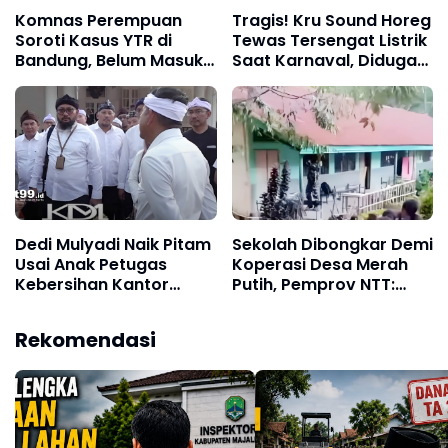
Komnas Perempuan
Tragis! Kru Sound Horeg
Soroti Kasus YTR di
Tewas Tersengat Listrik
Bandung, Belum Masuk
Saat Karnaval, Diduga
Kategori Penyiksaan
Abaikan Keselamatan
Menurut Konvensi PBB
Dedi Mulyadi Naik Pitam
Sekolah Dibongkar Demi
Usai Anak Petugas
Koperasi Desa Merah
Kebersihan Kantor
Putih, Pemprov NTT:
Gubernur Diduga Jadi
Jangan Benturkan
Korban Pencabulan
Pendidikan dengan
Rekomendasi
Proyek