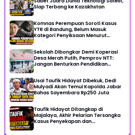
Sabet Juara Dunia Teknologi Satelit,
Siap Terbang ke Kazakhstan
Komnas Perempuan Soroti Kasus
YTR di Bandung, Belum Masuk
Kategori Penyiksaan Menurut
Konvensi PBB
Sekolah Dibongkar Demi Koperasi
Desa Merah Putih, Pemprov NTT:
Jangan Benturkan Pendidikan
dengan Proyek
Usai Taufik Hidayat Dibekuk, Dedi
Mulyadi Akan Temui Kapolda Jabar
Bahas Sayembara Rp250 Juta
Taufik Hidayat Ditangkap di
Majalaya, Akhir Pelarian Tersangka
Kasus Penyekapan dan
Penganiayaan Wanita di Bandung