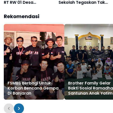
RT RW 01 Desa
Sekolah Tegaskan Tak
Bojongsoang Digelar di
Ada Pungutan Sepeser
Masjid An-Nur
Pun
Rekomendasi
FSMBS Berbagi Untuk
Brother Family Gelar
Korban Bencana Gempa
Bakti Sosial Ramadha
Di Banjaran
Santunan Anak Yatim 
Cirangrang