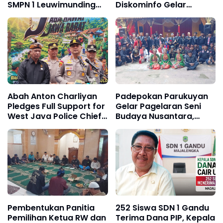
SMPN 1 Leuwimunding
Diskominfo Gelar
dari Banpres, Ingatkan:
Bimtek Admin Medsos
"Membangun Lebih
dengan Tema "Mitigasi
Mudah, Merawatnya
Sentimen Negatif
Lebih Sulit"
terhadap Pemerintah"
Abah Anton Charliyan
Padepokan Parukuyan
Pledges Full Support for
Gelar Pagelaran Seni
West Java Police Chief
Budaya Nusantara,
Insp. Gen. Pipit
Perkuat Persatuan
Rismanto, Calls on
dalam Keberagaman
Public to Back
"Safeguard and
Preserve Exceptional
West Java" Program
Pembentukan Panitia
252 Siswa SDN 1 Gandu
Pemilihan Ketua RW dan
Terima Dana PIP, Kepala