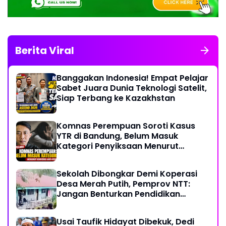
Berita Viral
Banggakan Indonesia! Empat Pelajar
Sabet Juara Dunia Teknologi Satelit,
Siap Terbang ke Kazakhstan
Komnas Perempuan Soroti Kasus
YTR di Bandung, Belum Masuk
Kategori Penyiksaan Menurut
Konvensi PBB
Sekolah Dibongkar Demi Koperasi
Desa Merah Putih, Pemprov NTT:
Jangan Benturkan Pendidikan
dengan Proyek
Usai Taufik Hidayat Dibekuk, Dedi