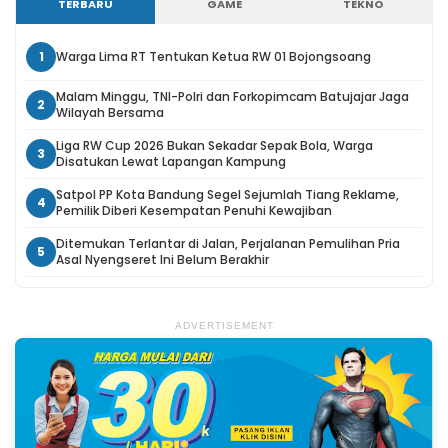
TERBARU
GAME
TEKNO
1
Warga Lima RT Tentukan Ketua RW 01 Bojongsoang
Malam Minggu, TNI-Polri dan Forkopimcam Batujajar Jaga
2
Wilayah Bersama
Liga RW Cup 2026 Bukan Sekadar Sepak Bola, Warga
3
Disatukan Lewat Lapangan Kampung
Satpol PP Kota Bandung Segel Sejumlah Tiang Reklame,
4
Pemilik Diberi Kesempatan Penuhi Kewajiban
Ditemukan Terlantar di Jalan, Perjalanan Pemulihan Pria
5
Asal Nyengseret Ini Belum Berakhir
ADVERTISEMENT