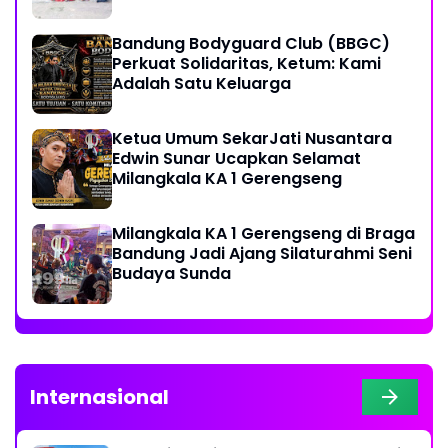
Keberagaman
Bandung Bodyguard Club (BBGC)
Perkuat Solidaritas, Ketum: Kami
Adalah Satu Keluarga
Ketua Umum SekarJati Nusantara
Edwin Sunar Ucapkan Selamat
Milangkala KA 1 Gerengseng
Milangkala KA 1 Gerengseng di Braga
Bandung Jadi Ajang Silaturahmi Seni
Budaya Sunda
Internasional