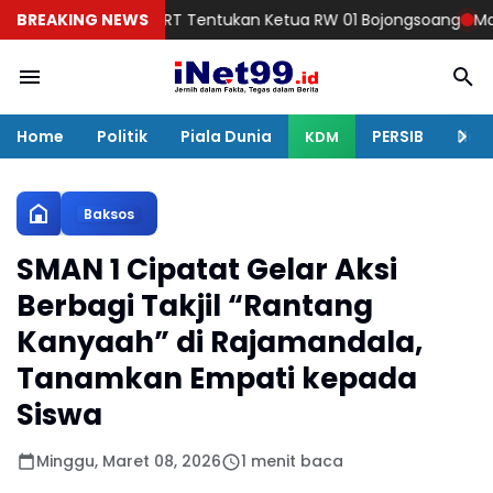
Lima RT Tentukan Ketua RW 01 Bojongsoang
BREAKING NEWS
Malam Minggu, TN
Home
Politik
Piala Dunia
PERSIB
Huku
KDM
Baksos
SMAN 1 Cipatat Gelar Aksi
Berbagi Takjil “Rantang
Kanyaah” di Rajamandala,
Tanamkan Empati kepada
Siswa
Minggu, Maret 08, 2026
1 menit baca