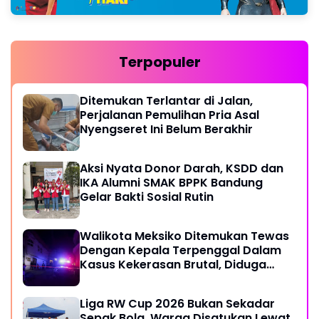
Terpopuler
Ditemukan Terlantar di Jalan,
Perjalanan Pemulihan Pria Asal
Nyengseret Ini Belum Berakhir
Aksi Nyata Donor Darah, KSDD dan
IKA Alumni SMAK BPPK Bandung
Gelar Bakti Sosial Rutin
Walikota Meksiko Ditemukan Tewas
Dengan Kepala Terpenggal Dalam
Kasus Kekerasan Brutal, Diduga
Karena Terlibat Urusan Dengan
Kartel Narkoba
Liga RW Cup 2026 Bukan Sekadar
Sepak Bola, Warga Disatukan Lewat