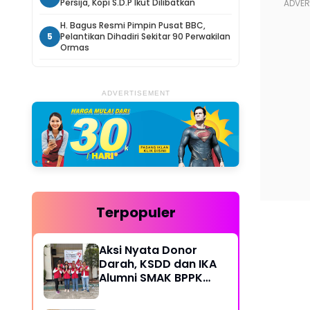
Persija, Kopi S.D.P Ikut Dilibatkan
H. Bagus Resmi Pimpin Pusat BBC,
5
Pelantikan Dihadiri Sekitar 90 Perwakilan
Ormas
ADVERTISEMENT
Terpopuler
Aksi Nyata Donor
Darah, KSDD dan IKA
Alumni SMAK BPPK
Bandung Gelar Bakti
Sosial Rutin