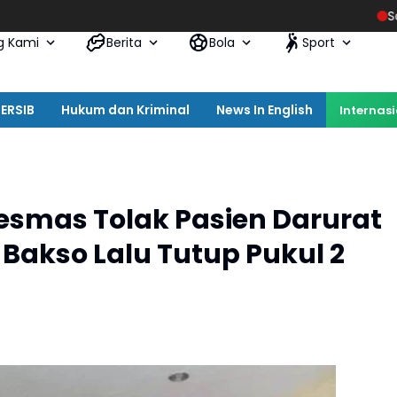
Satpol PP Kota
g Kami
Berita
Bola
Sport
ERSIB
Hukum dan Kriminal
News In English
Internas
smas Tolak Pasien Darurat
Bakso Lalu Tutup Pukul 2