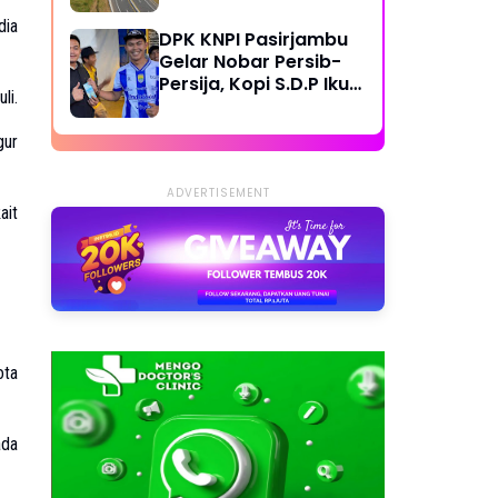
Bangun Jalan Lingkar
Cipatat-Access KCJB
dia
DPK KNPI Pasirjambu
Padalarang
Gelar Nobar Persib-
Persija, Kopi S.D.P Ikut
li.
Dilibatkan
gur
ADVERTISEMENT
ait
ota
ada