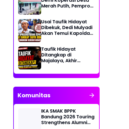
Demi Koperasi Desa
Merah Putih, Pemprov
NTT: Jangan
Benturkan Pendidikan
Usai Taufik Hidayat
dengan Proyek
Dibekuk, Dedi Mulyadi
Akan Temui Kapolda
Jabar Bahas
Sayembara Rp250
Taufik Hidayat
Juta
Ditangkap di
Majalaya, Akhir
Pelarian Tersangka
Kasus Penyekapan
dan Penganiayaan
Wanita di Bandung
Komunitas
IKA SMAK BPPK
Bandung 2026 Touring
Strengthens Alumni
Bonds Through "Ride