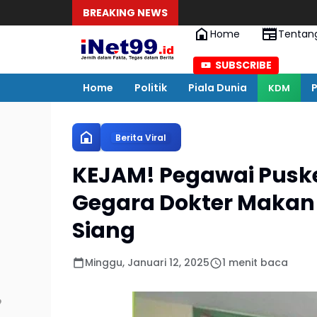
BREAKING NEWS
Home
Tentan
SUBSCRIBE
Home
Politik
Piala Dunia
P
KDM
Berita Viral
KEJAM! Pegawai Puske
Gegara Dokter Makan 
Siang
Minggu, Januari 12, 2025
1 menit baca