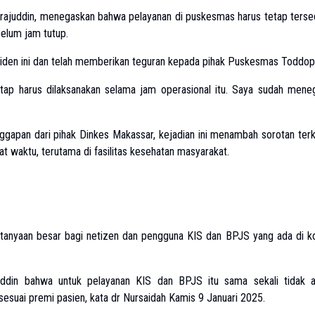
irajuddin, menegaskan bahwa pelayanan di puskesmas harus tetap terse
belum jam tutup.
siden ini dan telah memberikan teguran kepada pihak Puskesmas Toddopu
tap harus dilaksanakan selama jam operasional itu. Saya sudah mene
nggapan dari pihak Dinkes Makassar, kejadian ini menambah sorotan terk
t waktu, terutama di fasilitas kesehatan masyarakat.
rtanyaan besar bagi netizen dan pengguna KIS dan BPJS yang ada di k
uddin bahwa untuk pelayanan KIS dan BPJS itu sama sekali tidak 
esuai premi pasien, kata dr Nursaidah Kamis 9 Januari 2025.