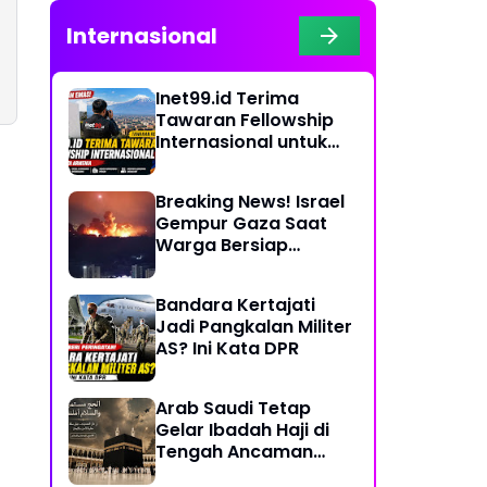
Internasional
Inet99.id Terima
Tawaran Fellowship
Internasional untuk
Liputan COP17 di
Armenia
Breaking News! Israel
Gempur Gaza Saat
Warga Bersiap
Rayakan Hari Raya
Bandara Kertajati
Jadi Pangkalan Militer
AS? Ini Kata DPR
Arab Saudi Tetap
Gelar Ibadah Haji di
Tengah Ancaman
Konflik Timur Tengah