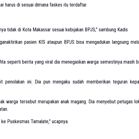
 harus di sesuai dimana faskes itu terdaftar.
esnya tidak di Kota Makassar sesuai kebijakan BPJS," sambung Kadis
nganaktirikan pasien KIS ataupun BPJS bisa mengadukan langsung mela
ita seperti berita yang viral dia menegaskan warga semestinya masih b
it penolakan ini. Dia pun mengaku sudah memberikan teguran kep
olak warga tersebut merupakan anak magang. Dia menyebut petugas lo
tan.
i ke Puskesmas Tamalate," ucapnya.