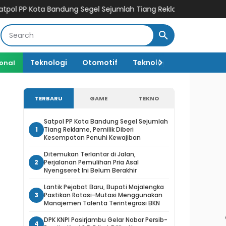
 Bandung Segel Sejumlah Tiang Reklame, Pemilik Diberi Kesempa
Teknologi
Otomotif
Teknologi AI
ional
TERBARU
GAME
TEKNO
Satpol PP Kota Bandung Segel Sejumlah
1
Tiang Reklame, Pemilik Diberi
Kesempatan Penuhi Kewajiban
Ditemukan Terlantar di Jalan,
2
Perjalanan Pemulihan Pria Asal
Nyengseret Ini Belum Berakhir
Lantik Pejabat Baru, Bupati Majalengka
3
Pastikan Rotasi-Mutasi Menggunakan
Manajemen Talenta Terintegrasi BKN
DPK KNPI Pasirjambu Gelar Nobar Persib-
4