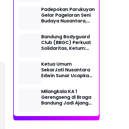
Together, Share &
Padepokan Parukuyan
Care" Spirit
Gelar Pagelaran Seni
Budaya Nusantara,
Perkuat Persatuan
dalam Keberagaman
Bandung Bodyguard
Club (BBGC) Perkuat
Solidaritas, Ketum:
Kami Adalah Satu
Keluarga
Ketua Umum
SekarJati Nusantara
Edwin Sunar Ucapkan
Selamat Milangkala
KA 1 Gerengseng
Milangkala KA 1
Gerengseng di Braga
Bandung Jadi Ajang
Silaturahmi Seni
Budaya Sunda