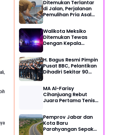
Ditemukan Terlantar
di Jalan, Perjalanan
Pemulihan Pria Asal
Nyengseret Ini Belum
Berakhir
Walikota Meksiko
Ditemukan Tewas
Dengan Kepala
Terpenggal Dalam
Kasus Kekerasan
H. Bagus Resmi Pimpin
Brutal, Diduga Karena
Pusat BBC, Pelantikan
Terlibat Urusan
Dihadiri Sekitar 90
li,
Dengan Kartel
Perwakilan Ormas
Narkoba
MA Al-Farisy
bih
Cihanjuang Rebut
Juara Pertama Tenis
Meja di Posmad 2026
Kota Cimahi
Pemprov Jabar dan
Kota Baru
aya
Parahyangan Sepakat