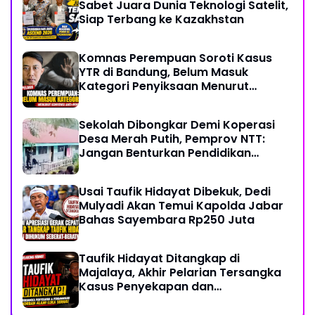
Sabet Juara Dunia Teknologi Satelit,
Siap Terbang ke Kazakhstan
Komnas Perempuan Soroti Kasus
YTR di Bandung, Belum Masuk
Kategori Penyiksaan Menurut
Konvensi PBB
Sekolah Dibongkar Demi Koperasi
Desa Merah Putih, Pemprov NTT:
Jangan Benturkan Pendidikan
dengan Proyek
Usai Taufik Hidayat Dibekuk, Dedi
Mulyadi Akan Temui Kapolda Jabar
Bahas Sayembara Rp250 Juta
Taufik Hidayat Ditangkap di
Majalaya, Akhir Pelarian Tersangka
Kasus Penyekapan dan
Penganiayaan Wanita di Bandung