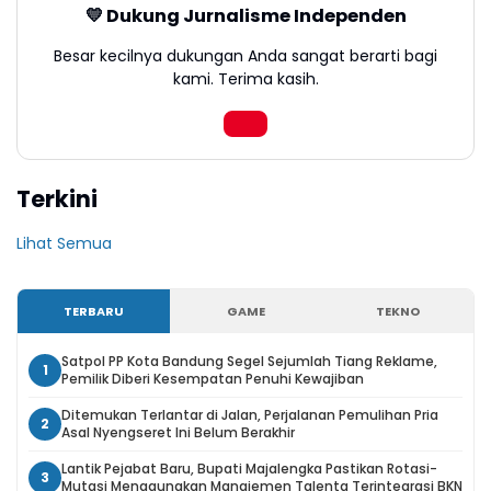
💛 Dukung Jurnalisme Independen
Besar kecilnya dukungan Anda sangat berarti bagi
kami. Terima kasih.
Terkini
Lihat Semua
TERBARU
GAME
TEKNO
Satpol PP Kota Bandung Segel Sejumlah Tiang Reklame,
1
Pemilik Diberi Kesempatan Penuhi Kewajiban
Ditemukan Terlantar di Jalan, Perjalanan Pemulihan Pria
2
Asal Nyengseret Ini Belum Berakhir
Lantik Pejabat Baru, Bupati Majalengka Pastikan Rotasi-
3
Mutasi Menggunakan Manajemen Talenta Terintegrasi BKN