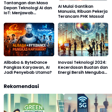
Tantangan dan Masa
AI Mulai Gantikan
Depan Teknologi AI dan
Manusia, Ribuan Pekerja
IoT: Menjawab
Terancam PHK Massal
Pertanyaan di Era
Otomatisasi
Alibaba & ByteDance
Inovasi Teknologi 2024:
Pangkas Karyawan, AI
Kecerdasan Buatan dan
Jadi Penyebab Utama?
Energi Bersih Mengubah
Lanskap Industri
Rekomendasi