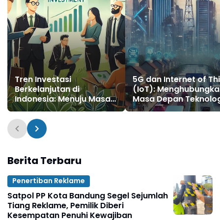
Tren Investasi
5G dan Internet of Th
Berkelanjutan di
(IoT): Menghubungka
Indonesia: Menuju Masa
Masa Depan Teknolog
Depan yang Ramah
Indonesia
Lingkungan
Berita Terbaru
Penertiban Reklame
Satpol PP Kota Bandung Segel Sejumlah
Tiang Reklame, Pemilik Diberi
Kesempatan Penuhi Kewajiban