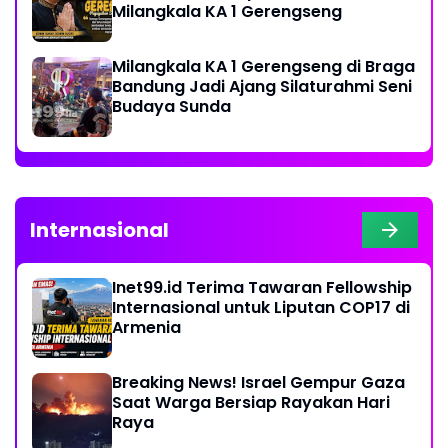
Milangkala KA 1 Gerengseng
Milangkala KA 1 Gerengseng di Braga
Bandung Jadi Ajang Silaturahmi Seni
Budaya Sunda
Internasional
Inet99.id Terima Tawaran Fellowship
Internasional untuk Liputan COP17 di
Armenia
Breaking News! Israel Gempur Gaza
Saat Warga Bersiap Rayakan Hari
Raya