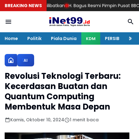
.P Ikut Dilibatkan
BREAKING NEWS
H. Bagus Resmi Pimpin Pusat BBC, Pelantikan D
Home
Politik
Piala Dunia
PERSIB
Huku
KDM
AI
Revolusi Teknologi Terbaru:
Kecerdasan Buatan dan
Quantum Computing
Membentuk Masa Depan
Kamis, Oktober 10, 2024
1 menit baca