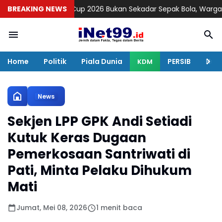
Liga RW Cup 2026 Bukan Sekadar Sepak Bola, Warga Disatuka
BREAKING NEWS
Home
Politik
Piala Dunia
PERSIB
Huku
KDM
News
Sekjen LPP GPK Andi Setiadi
Kutuk Keras Dugaan
Pemerkosaan Santriwati di
Pati, Minta Pelaku Dihukum
Mati
Jumat, Mei 08, 2026
1 menit baca