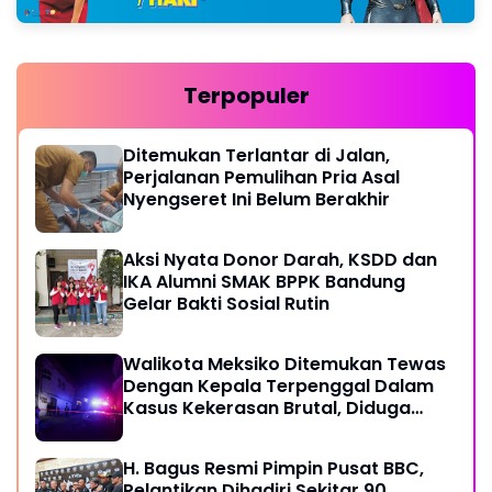
Terpopuler
Ditemukan Terlantar di Jalan,
Perjalanan Pemulihan Pria Asal
Nyengseret Ini Belum Berakhir
Aksi Nyata Donor Darah, KSDD dan
IKA Alumni SMAK BPPK Bandung
Gelar Bakti Sosial Rutin
Walikota Meksiko Ditemukan Tewas
Dengan Kepala Terpenggal Dalam
Kasus Kekerasan Brutal, Diduga
Karena Terlibat Urusan Dengan
Kartel Narkoba
H. Bagus Resmi Pimpin Pusat BBC,
Pelantikan Dihadiri Sekitar 90