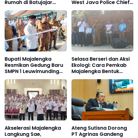
Rumah di Batujajar
West Java Police Chief
Ludes Terbakar,
Insp. Gen. Pipit
Kerugian Ditaksir
Rismanto, Calls on
Mencapai Rp750 Juta
Public to Back
"Safeguard and
Preserve Exceptional
West Java" Program
Bupati Majalengka
Selasa Berseri dan Aksi
Resmikan Gedung Baru
Ekologi: Cara Pemkab
SMPN 1 Leuwimunding
Majalengka Bentuk
dari Banpres, Ingatkan:
Karakter Siswa Cerdas
"Membangun Lebih
dan Peduli Lingkungan
Mudah, Merawatnya
Lebih Sulit"
Akselerasi Majalengka
Ateng Sutisna Dorong
Langkung Sae,
PT Agrinas Gandeng