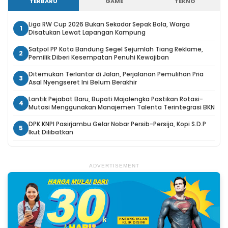
TERBARU
GAME
TEKNO
Liga RW Cup 2026 Bukan Sekadar Sepak Bola, Warga
1
Disatukan Lewat Lapangan Kampung
Satpol PP Kota Bandung Segel Sejumlah Tiang Reklame,
2
Pemilik Diberi Kesempatan Penuhi Kewajiban
Ditemukan Terlantar di Jalan, Perjalanan Pemulihan Pria
3
Asal Nyengseret Ini Belum Berakhir
Lantik Pejabat Baru, Bupati Majalengka Pastikan Rotasi-
4
Mutasi Menggunakan Manajemen Talenta Terintegrasi BKN
DPK KNPI Pasirjambu Gelar Nobar Persib-Persija, Kopi S.D.P
5
Ikut Dilibatkan
ADVERTISEMENT