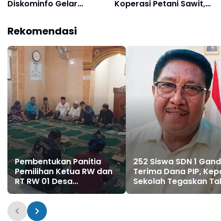
Diskominfo Gelar
Koperasi Petani Sawit,
Bimtek Admin Medsos
Bukan Jadikan Petani
dengan Tema "Mitigasi
Sekadar Vendor
Rekomendasi
Sentimen Negatif
Program B50
terhadap Pemerintah"
Pembentukan Panitia
252 Siswa SDN 1 Gan
Pemilihan Ketua RW dan
Terima Dana PIP, Kep
RT RW 01 Desa
Sekolah Tegaskan Ta
Bojongsoang Digelar di
Ada Pungutan Sepese
Masjid An-Nur
Pun