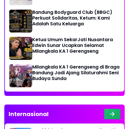
Keberagaman
Bandung Bodyguard Club (BBGC)
Perkuat Solidaritas, Ketum: Kami
Adalah Satu Keluarga
Ketua Umum SekarJati Nusantara
Edwin Sunar Ucapkan Selamat
Milangkala KA 1 Gerengseng
Milangkala KA 1 Gerengseng di Braga
Bandung Jadi Ajang Silaturahmi Seni
Budaya Sunda
Internasional