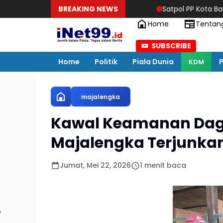
BREAKING NEWS
Satpol PP Kota Bandung Segel Sej
Home
Tentan
SUBSCRIBE
Home
Politik
Piala Dunia
P
KDM
majalengka
Kawal Keamanan Dag
Majalengka Terjunka
Jumat, Mei 22, 2026
1 menit baca