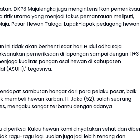
matan, DKP3 Majalengka juga mengintensifkan pemeriksa
a titik utama yang menjadi fokus pemantauan meliputi,
Maja, Pasar Hewan Talaga, Lapak-lapak pedagang hewan
i tidak akan berhenti saat hari H Idul adha saja.
laksanakan pemeriksaan di lapangan sampai dengan H+3
menjaga kualitas pangan asal hewan di Kabupaten
al (ASUH)," tegasnya.
 mendapat sambutan hangat dari para pelaku pasar, baik
membeli hewan kurban, H. Jaka (52), salah seorang
res, mengaku sangat terbantu dengan adanya
u diperiksa. Kalau hewan kami dinyatakan sehat dan diber
ak ragu-ragu lagi. Jualan juga jadi lebih tenang dan