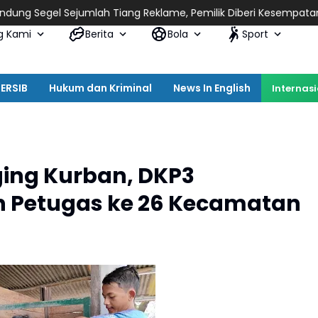
umlah Tiang Reklame, Pemilik Diberi Kesempatan Penuhi Kewajib
g Kami
Berita
Bola
Sport
ERSIB
Hukum dan Kriminal
News In English
Internas
ing Kurban, DKP3
n Petugas ke 26 Kecamatan