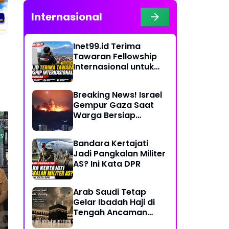
Internasional
Inet99.id Terima
Tawaran Fellowship
Internasional untuk
Liputan COP17 di
Armenia
Breaking News! Israel
Gempur Gaza Saat
Warga Bersiap
Rayakan Hari Raya
Bandara Kertajati
Jadi Pangkalan Militer
Dirut Baru RSUD
Sa
AS? Ini Kata DPR
Majalengka dan
144
Pelayanan Makin SAE,
Ge
Keluarga Pasien Beri
Maj
Arab Saudi Tetap
Apresiasi
Ma
Gelar Ibadah Haji di
Ke
Tengah Ancaman
Konflik Timur Tengah