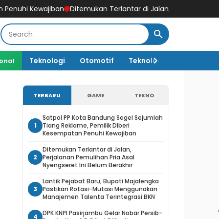
an
Ditemukan Terlantar di Jalan, Perjalanan Pemulihan Pria Asal
Teknologi
Otomotif
Teknologi AI
ional
TERBARU
GAME
TEKNO
Satpol PP Kota Bandung Segel Sejumlah
1
Tiang Reklame, Pemilik Diberi
Kesempatan Penuhi Kewajiban
Ditemukan Terlantar di Jalan,
2
Perjalanan Pemulihan Pria Asal
Nyengseret Ini Belum Berakhir
Lantik Pejabat Baru, Bupati Majalengka
3
Pastikan Rotasi-Mutasi Menggunakan
Manajemen Talenta Terintegrasi BKN
DPK KNPI Pasirjambu Gelar Nobar Persib-
4