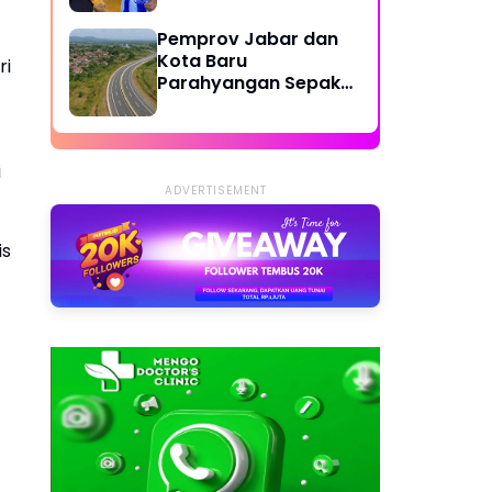
Dilibatkan
Pemprov Jabar dan
Kota Baru
ri
Parahyangan Sepakat
Bangun Jalan Lingkar
Cipatat-Access KCJB
Padalarang
i
ADVERTISEMENT
is