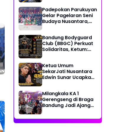
Together, Share &
Padepokan Parukuyan
Care" Spirit
Gelar Pagelaran Seni
Budaya Nusantara,
Perkuat Persatuan
dalam Keberagaman
Bandung Bodyguard
Club (BBGC) Perkuat
Solidaritas, Ketum:
Kami Adalah Satu
Keluarga
Ketua Umum
SekarJati Nusantara
Edwin Sunar Ucapkan
Selamat Milangkala
KA 1 Gerengseng
Milangkala KA 1
Gerengseng di Braga
Bandung Jadi Ajang
Silaturahmi Seni
Budaya Sunda