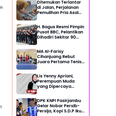
Ditemukan Terlantar
an
di Jalan, Perjalanan
Pemulihan Pria Asal
Nyengseret Ini Belum
Berakhir
H. Bagus Resmi Pimpin
Pusat BBC, Pelantikan
Dihadiri Sekitar 90
Perwakilan Ormas
MA Al-Farisy
Cihanjuang Rebut
Juara Pertama Tenis
Meja di Posmad 2026
Kota Cimahi
Lis Yenny Apriani,
Perempuan Muda
yang Dipercaya
Warga Dusun IV
DPK KNPI Pasirjambu
Gelar Nobar Persib-
i
Persija, Kopi S.D.P Ikut