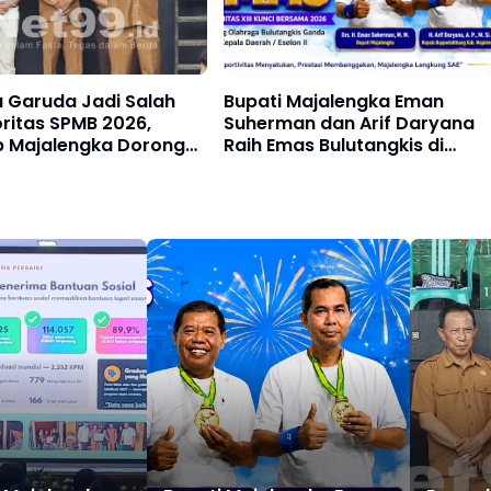
 Garuda Jadi Salah
Bupati Majalengka Eman
oritas SPMB 2026,
Suherman dan Arif Daryana
 Majalengka Dorong
Raih Emas Bulutangkis di
n Karakter Pelajar
Porsenitas XIII 2026