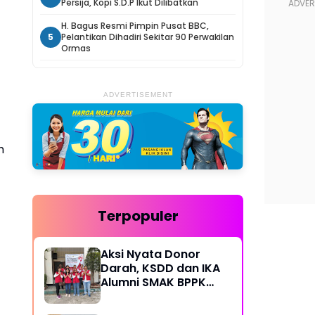
Persija, Kopi S.D.P Ikut Dilibatkan
H. Bagus Resmi Pimpin Pusat BBC,
5
Pelantikan Dihadiri Sekitar 90 Perwakilan
Ormas
ADVERTISEMENT
h
Terpopuler
Aksi Nyata Donor
Darah, KSDD dan IKA
Alumni SMAK BPPK
Bandung Gelar Bakti
Sosial Rutin