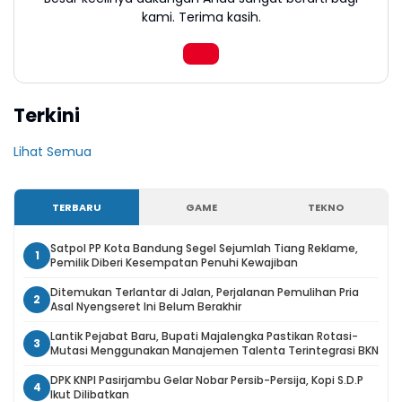
kami. Terima kasih.
Terkini
Lihat Semua
TERBARU
GAME
TEKNO
Satpol PP Kota Bandung Segel Sejumlah Tiang Reklame,
1
Pemilik Diberi Kesempatan Penuhi Kewajiban
Ditemukan Terlantar di Jalan, Perjalanan Pemulihan Pria
2
Asal Nyengseret Ini Belum Berakhir
Lantik Pejabat Baru, Bupati Majalengka Pastikan Rotasi-
3
Mutasi Menggunakan Manajemen Talenta Terintegrasi BKN
DPK KNPI Pasirjambu Gelar Nobar Persib-Persija, Kopi S.D.P
4
Ikut Dilibatkan