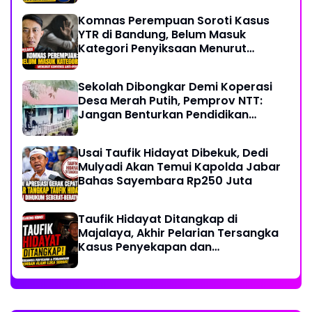
Komnas Perempuan Soroti Kasus
YTR di Bandung, Belum Masuk
Kategori Penyiksaan Menurut
Konvensi PBB
Sekolah Dibongkar Demi Koperasi
Desa Merah Putih, Pemprov NTT:
Jangan Benturkan Pendidikan
dengan Proyek
Usai Taufik Hidayat Dibekuk, Dedi
Mulyadi Akan Temui Kapolda Jabar
Bahas Sayembara Rp250 Juta
Taufik Hidayat Ditangkap di
Majalaya, Akhir Pelarian Tersangka
Kasus Penyekapan dan
Penganiayaan Wanita di Bandung