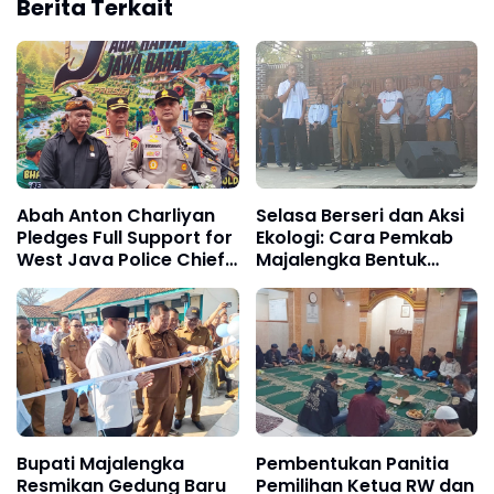
Berita Terkait
Abah Anton Charliyan
Selasa Berseri dan Aksi
Pledges Full Support for
Ekologi: Cara Pemkab
West Java Police Chief
Majalengka Bentuk
Insp. Gen. Pipit
Karakter Siswa Cerdas
Rismanto, Calls on
dan Peduli Lingkungan
Public to Back
"Safeguard and
Preserve Exceptional
West Java" Program
Bupati Majalengka
Pembentukan Panitia
Resmikan Gedung Baru
Pemilihan Ketua RW dan