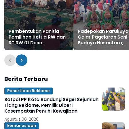
Pembentukan Panitia
Padepokan Parukuya
Pemilihan Ketua RW dan
Gelar Pagelaran Seni
RT RW 01 Desa
Budaya Nusantara,
Bojongsoang Digelar di
Perkuat Persatuan d
Masjid An-Nur
Keberagaman
Berita Terbaru
Penertiban Reklame
Satpol PP Kota Bandung Segel Sejumlah
Tiang Reklame, Pemilik Diberi
Kesempatan Penuhi Kewajiban
Agustus 06, 2026
kemanusiaan