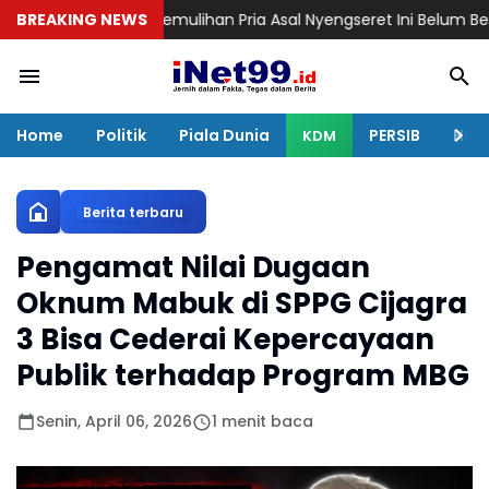
jalanan Pemulihan Pria Asal Nyengseret Ini Belum Berakhir
BREAKING NEWS
Lanti
Home
Politik
Piala Dunia
PERSIB
Huku
KDM
Berita terbaru
Pengamat Nilai Dugaan
Oknum Mabuk di SPPG Cijagra
3 Bisa Cederai Kepercayaan
Publik terhadap Program MBG
Senin, April 06, 2026
1 menit baca