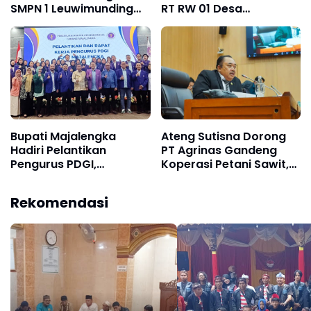
SMPN 1 Leuwimunding
RT RW 01 Desa
dari Banpres, Ingatkan:
Bojongsoang Digelar di
"Membangun Lebih
Masjid An-Nur
Mudah, Merawatnya
Lebih Sulit"
Bupati Majalengka
Ateng Sutisna Dorong
Hadiri Pelantikan
PT Agrinas Gandeng
Pengurus PDGI,
Koperasi Petani Sawit,
Pentingnya Sinergi Atasi
Bukan Jadikan Petani
Stunting dan
Sekadar Vendor
Rekomendasi
Kekosongan Layanan
Program B50
Gigi di Puskesmas