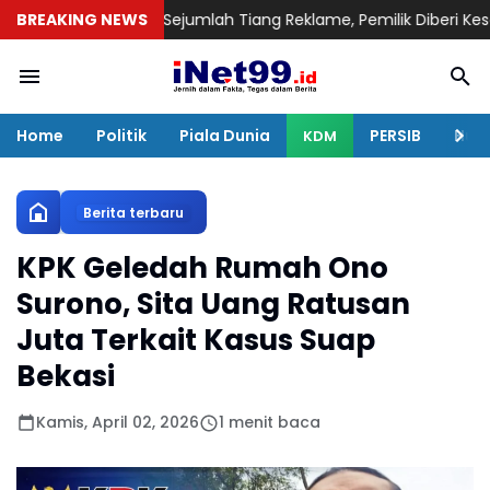
ng Segel Sejumlah Tiang Reklame, Pemilik Diberi Kesempatan Pe
BREAKING NEWS
Home
Politik
Piala Dunia
PERSIB
Huku
KDM
Berita terbaru
KPK Geledah Rumah Ono
Surono, Sita Uang Ratusan
Juta Terkait Kasus Suap
Bekasi
Kamis, April 02, 2026
1 menit baca