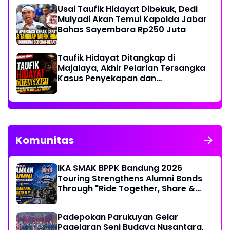
Usai Taufik Hidayat Dibekuk, Dedi
Mulyadi Akan Temui Kapolda Jabar
Bahas Sayembara Rp250 Juta
Taufik Hidayat Ditangkap di
Majalaya, Akhir Pelarian Tersangka
Kasus Penyekapan dan
Penganiayaan Wanita di Bandung
Komunitas
IKA SMAK BPPK Bandung 2026
Touring Strengthens Alumni Bonds
Through "Ride Together, Share &
Care" Spirit
Padepokan Parukuyan Gelar
Pagelaran Seni Budaya Nusantara,