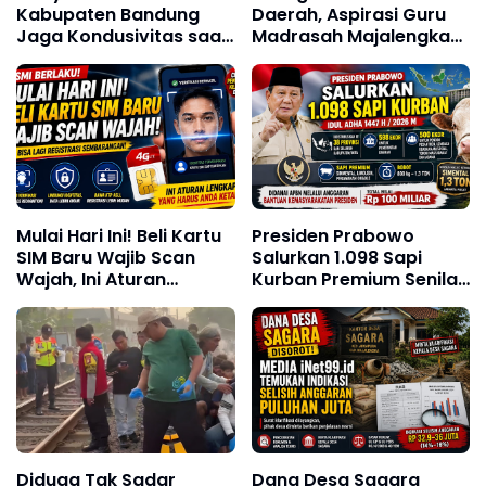
Kabupaten Bandung
Daerah, Aspirasi Guru
Jaga Kondusivitas saat
Madrasah Majalengka
May Day Fiesta
Dibawa ke DPR RI
Mulai Hari Ini! Beli Kartu
Presiden Prabowo
SIM Baru Wajib Scan
Salurkan 1.098 Sapi
Wajah, Ini Aturan
Kurban Premium Senilai
Lengkap yang Harus
Rp100 Miliar, Bobot
Diketahui
Capai 1,3 Ton
Diduga Tak Sadar
Dana Desa Sagara