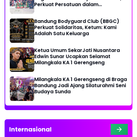
Perkuat Persatuan dalam
Keberagaman
Bandung Bodyguard Club (BBGC)
Perkuat Solidaritas, Ketum: Kami
Adalah Satu Keluarga
Ketua Umum SekarJati Nusantara
Edwin Sunar Ucapkan Selamat
Milangkala KA 1 Gerengseng
Milangkala KA 1 Gerengseng di Braga
Bandung Jadi Ajang Silaturahmi Seni
Budaya Sunda
Internasional