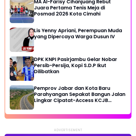
MA Al-Farisy Cihanjuang Rebut
Juara Pertama Tenis Meja di
Posmad 2026 Kota Cimahi
Lis Yenny Apriani, Perempuan Muda
yang Dipercaya Warga Dusun IV
DPK KNPI Pasirjambu Gelar Nobar
Persib-Persija, Kopi S.D.P Ikut
Dilibatkan
Pemprov Jabar dan Kota Baru
Parahyangan Sepakat Bangun Jalan
Lingkar Cipatat-Access KCJB
Padalarang
ADVERTISEMENT