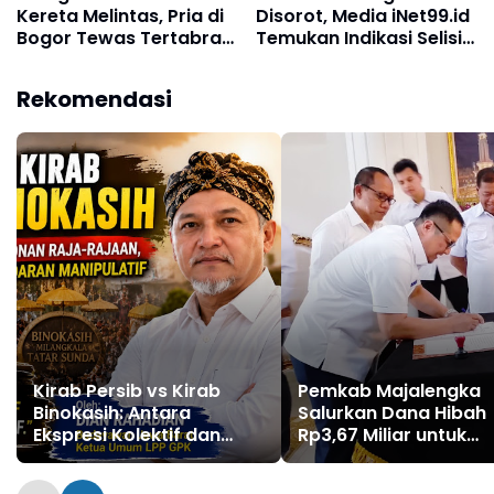
Kereta Melintas, Pria di
Disorot, Media iNet99.id
Bogor Tewas Tertabrak
Temukan Indikasi Selisih
KRL, Tubuh Korban
Anggaran Puluhan Juta
Terpental hingga 500
Rekomendasi
Meter
Kirab Persib vs Kirab
Pemkab Majalengka
Binokasih: Antara
Salurkan Dana Hibah
Ekspresi Kolektif dan
Rp3,67 Miliar untuk
Simbolisme Politik
Delapan Partai Politik