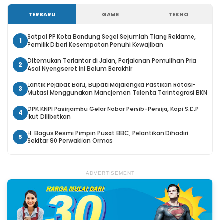
TERBARU
GAME
TEKNO
Satpol PP Kota Bandung Segel Sejumlah Tiang Reklame,
1
Pemilik Diberi Kesempatan Penuhi Kewajiban
Ditemukan Terlantar di Jalan, Perjalanan Pemulihan Pria
2
Asal Nyengseret Ini Belum Berakhir
Lantik Pejabat Baru, Bupati Majalengka Pastikan Rotasi-
3
Mutasi Menggunakan Manajemen Talenta Terintegrasi BKN
DPK KNPI Pasirjambu Gelar Nobar Persib-Persija, Kopi S.D.P
4
Ikut Dilibatkan
H. Bagus Resmi Pimpin Pusat BBC, Pelantikan Dihadiri
5
Sekitar 90 Perwakilan Ormas
ADVERTISEMENT