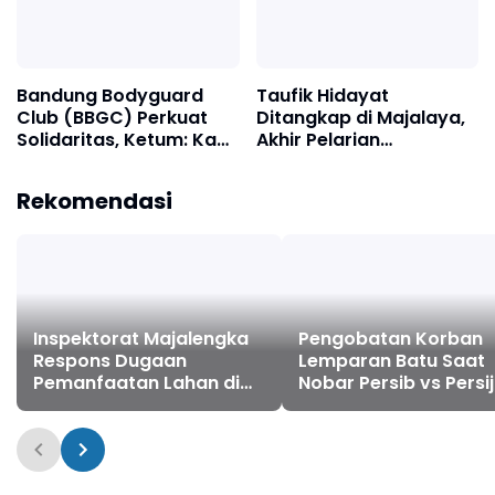
Bandung Bodyguard
Taufik Hidayat
Club (BBGC) Perkuat
Ditangkap di Majalaya,
Solidaritas, Ketum: Kami
Akhir Pelarian
Adalah Satu Keluarga
Tersangka Kasus
Penyekapan dan
Rekomendasi
Penganiayaan Wanita di
Bandung
Inspektorat Majalengka
Pengobatan Korban
Respons Dugaan
Lemparan Batu Saat
Pemanfaatan Lahan di
Nobar Persib vs Persi
Kertajati, Desa Kertasari
Ditanggung Pemkab
Tengah Diaudit
Majalengka