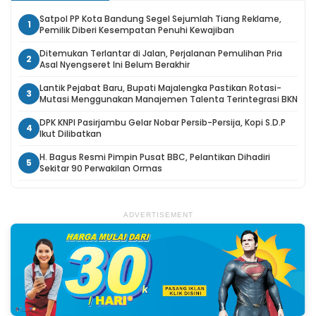
Satpol PP Kota Bandung Segel Sejumlah Tiang Reklame,
1
Pemilik Diberi Kesempatan Penuhi Kewajiban
Ditemukan Terlantar di Jalan, Perjalanan Pemulihan Pria
2
Asal Nyengseret Ini Belum Berakhir
Lantik Pejabat Baru, Bupati Majalengka Pastikan Rotasi-
3
Mutasi Menggunakan Manajemen Talenta Terintegrasi BKN
DPK KNPI Pasirjambu Gelar Nobar Persib-Persija, Kopi S.D.P
4
Ikut Dilibatkan
H. Bagus Resmi Pimpin Pusat BBC, Pelantikan Dihadiri
5
Sekitar 90 Perwakilan Ormas
ADVERTISEMENT