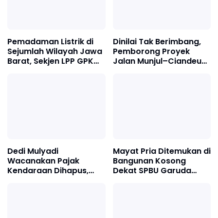
Pemadaman Listrik di
Dinilai Tak Berimbang,
Sejumlah Wilayah Jawa
Pemborong Proyek
Barat, Sekjen LPP GPK
Jalan Munjul–Ciandeu
Andi: Dorong Evaluasi
Akhirnya Buka Suara
Sistem Kelistrikan
Nasional
Dedi Mulyadi
Mayat Pria Ditemukan di
Wacanakan Pajak
Bangunan Kosong
Kendaraan Dihapus,
Dekat SPBU Garuda
Diganti Sistem Jalan
Bandung, Identitas
Berbayar di Jawa Barat
Korban Mulai Terungkap