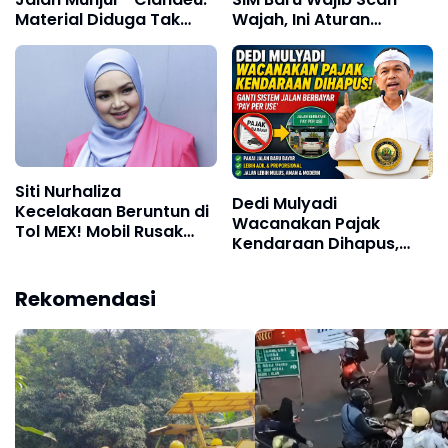
Material Diduga Tak
Wajah, Ini Aturan
Sesuai Spesifikasi
Lengkap yang Harus
Diketahui
Siti Nurhaliza
Dedi Mulyadi
Kecelakaan Beruntun di
Wacanakan Pajak
Tol MEX! Mobil Rusak
Kendaraan Dihapus,
Parah, Begini Kondisinya
Diganti Sistem Jalan
Berbayar di Jawa Barat
Rekomendasi