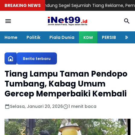
PP Kota Bandung Segel Sejumlah Tiang Reklame, Pemilik Diberi 
BREAKING NEWS
Home
Politik
Piala Dunia
PERSIB
Huku
KDM
Berita terbaru
Tiang Lampu Taman Pendopo
Tumbang, Kabag Umum
Gercep Memperbaiki Kembali
Selasa, Januari 20, 2026
1 menit baca