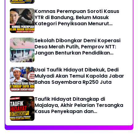
Komnas Perempuan Soroti Kasus
YTR di Bandung, Belum Masuk
Kategori Penyiksaan Menurut
Konvensi PBB
Sekolah Dibongkar Demi Koperasi
Desa Merah Putih, Pemprov NTT:
Jangan Benturkan Pendidikan
dengan Proyek
Usai Taufik Hidayat Dibekuk, Dedi
Mulyadi Akan Temui Kapolda Jabar
Bahas Sayembara Rp250 Juta
Taufik Hidayat Ditangkap di
Majalaya, Akhir Pelarian Tersangka
Kasus Penyekapan dan
Penganiayaan Wanita di Bandung