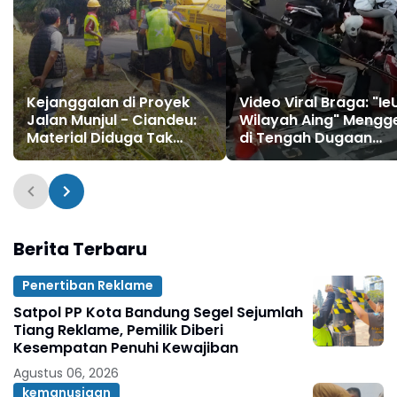
Kejanggalan di Proyek
Video Viral Braga: "Ie
Jalan Munjul - Ciandeu:
Wilayah Aing" Meng
Material Diduga Tak
di Tengah Dugaan
Sesuai Spesifikasi
Kericuhan Antar
Kelompok
Berita Terbaru
Penertiban Reklame
Satpol PP Kota Bandung Segel Sejumlah
Tiang Reklame, Pemilik Diberi
Kesempatan Penuhi Kewajiban
Agustus 06, 2026
kemanusiaan