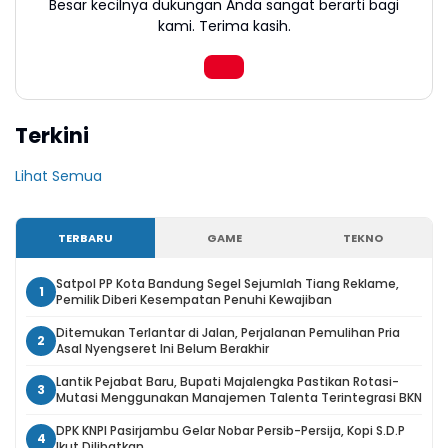
Besar kecilnya dukungan Anda sangat berarti bagi
kami. Terima kasih.
Terkini
Lihat Semua
TERBARU
GAME
TEKNO
Satpol PP Kota Bandung Segel Sejumlah Tiang Reklame,
1
Pemilik Diberi Kesempatan Penuhi Kewajiban
Ditemukan Terlantar di Jalan, Perjalanan Pemulihan Pria
2
Asal Nyengseret Ini Belum Berakhir
Lantik Pejabat Baru, Bupati Majalengka Pastikan Rotasi-
3
Mutasi Menggunakan Manajemen Talenta Terintegrasi BKN
DPK KNPI Pasirjambu Gelar Nobar Persib-Persija, Kopi S.D.P
4
Ikut Dilibatkan