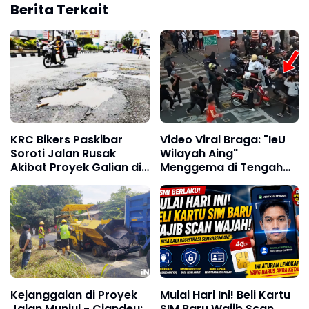
Berita Terkait
KRC Bikers Paskibar
Video Viral Braga: "IeU
Soroti Jalan Rusak
Wilayah Aing"
Akibat Proyek Galian di
Menggema di Tengah
Kota Bandung
Dugaan Kericuhan
Antar Kelompok
Kejanggalan di Proyek
Mulai Hari Ini! Beli Kartu
Jalan Munjul - Ciandeu:
SIM Baru Wajib Scan