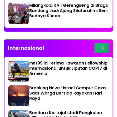
Milangkala KA 1 Gerengseng di Braga
Bandung Jadi Ajang Silaturahmi Seni
Budaya Sunda
Internasional
Inet99.id Terima Tawaran Fellowship
Internasional untuk Liputan COP17 di
Armenia
Breaking News! Israel Gempur Gaza
Saat Warga Bersiap Rayakan Hari
Raya
Bandara Kertajati Jadi Pangkalan