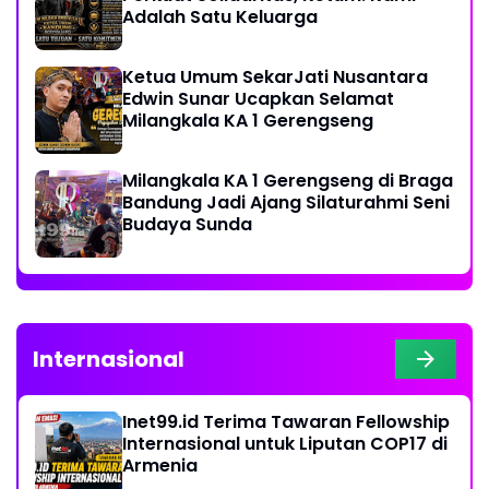
Adalah Satu Keluarga
Ketua Umum SekarJati Nusantara
Edwin Sunar Ucapkan Selamat
Milangkala KA 1 Gerengseng
Milangkala KA 1 Gerengseng di Braga
Bandung Jadi Ajang Silaturahmi Seni
Budaya Sunda
Internasional
Inet99.id Terima Tawaran Fellowship
Internasional untuk Liputan COP17 di
Armenia