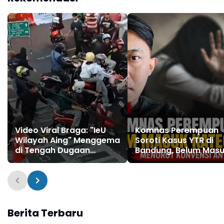
Video Viral Braga: "IeU
Komnas Perempuan
Wilayah Aing" Menggema
Soroti Kasus YTR di
di Tengah Dugaan
Bandung, Belum Mas
Kericuhan Antar
Kategori Penyiksaan
Kelompok
Menurut Konvensi PB
Berita Terbaru