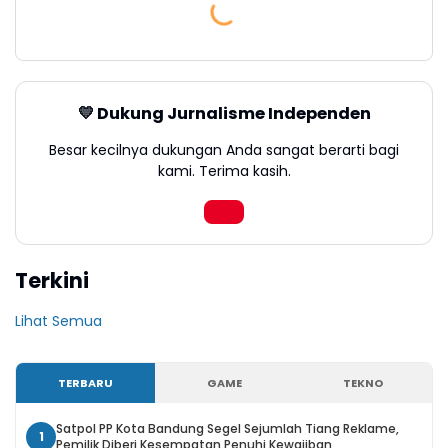
💛 Dukung Jurnalisme Independen
Besar kecilnya dukungan Anda sangat berarti bagi
kami. Terima kasih.
Terkini
Lihat Semua
TERBARU
GAME
TEKNO
Satpol PP Kota Bandung Segel Sejumlah Tiang Reklame,
1
Pemilik Diberi Kesempatan Penuhi Kewajiban