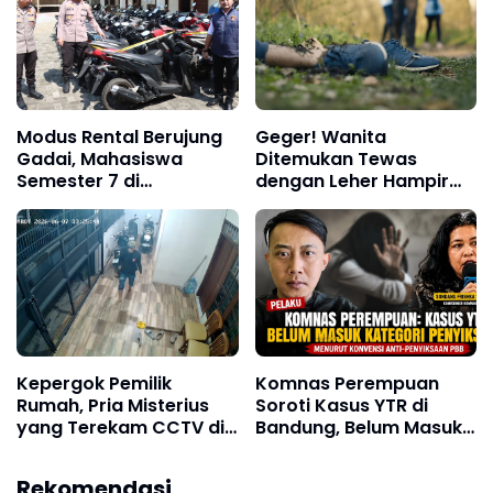
Modus Rental Berujung
Geger! Wanita
Gadai, Mahasiswa
Ditemukan Tewas
Semester 7 di
dengan Leher Hampir
Semarang Diduga
Putus di Banjar, Polisi
Gelapkan 40 Motor
Buru Pelaku
Kepergok Pemilik
Komnas Perempuan
Rumah, Pria Misterius
Soroti Kasus YTR di
yang Terekam CCTV di
Bandung, Belum Masuk
Andir Langsung Kabur
Kategori Penyiksaan
Menurut Konvensi PBB
Rekomendasi