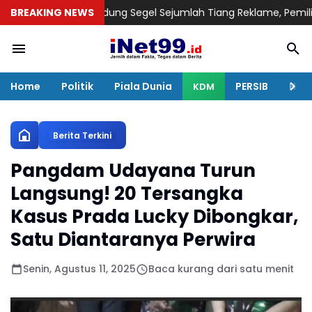
P Kota Bandung Segel Sejumlah Tiang Reklame, Pemilik Diberi K
BREAKING NEWS
Home
Politik
Piala Dunia
PERSIB
Huku
KDM
Berita Terkini
Pangdam Udayana Turun
Langsung! 20 Tersangka
Kasus Prada Lucky Dibongkar,
Satu Diantaranya Perwira
Senin, Agustus 11, 2025
Baca kurang dari satu menit