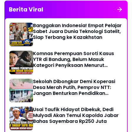
Berita Viral
Banggakan Indonesia! Empat Pelajar
Sabet Juara Dunia Teknologi Satelit,
Siap Terbang ke Kazakhstan
Komnas Perempuan Soroti Kasus
YTR di Bandung, Belum Masuk
Kategori Penyiksaan Menurut
Konvensi PBB
Sekolah Dibongkar Demi Koperasi
Desa Merah Putih, Pemprov NTT:
Jangan Benturkan Pendidikan
dengan Proyek
Usai Taufik Hidayat Dibekuk, Dedi
Mulyadi Akan Temui Kapolda Jabar
Bahas Sayembara Rp250 Juta