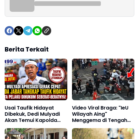
Berita Terkait
Usai Taufik Hidayat
Video Viral Braga: "IeU
Dibekuk, Dedi Mulyadi
Wilayah Aing"
Akan Temui Kapolda
Menggema di Tengah
Jabar Bahas
Dugaan Kericuhan
Sayembara Rp250 Juta
Antar Kelompok