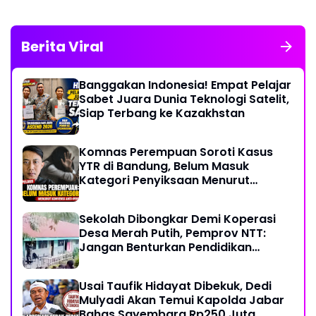
Berita Viral
Banggakan Indonesia! Empat Pelajar
Sabet Juara Dunia Teknologi Satelit,
Siap Terbang ke Kazakhstan
Komnas Perempuan Soroti Kasus
YTR di Bandung, Belum Masuk
Kategori Penyiksaan Menurut
Konvensi PBB
Sekolah Dibongkar Demi Koperasi
Desa Merah Putih, Pemprov NTT:
Jangan Benturkan Pendidikan
dengan Proyek
Usai Taufik Hidayat Dibekuk, Dedi
Mulyadi Akan Temui Kapolda Jabar
Bahas Sayembara Rp250 Juta