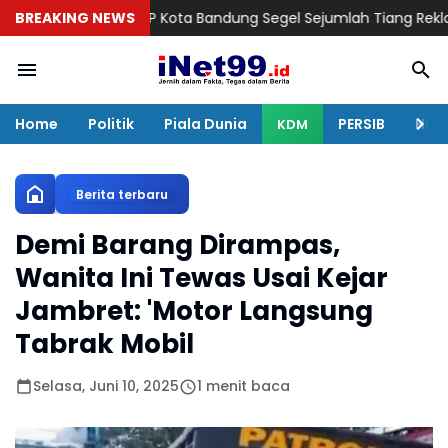
BREAKING NEWS
Satpol PP Kota Bandung Segel Sejumlah Tiang Reklame, Pemil
Home
Politik
Piala Dunia
PERSIB
Huku
KDM
Berita terbaru
Demi Barang Dirampas,
Wanita Ini Tewas Usai Kejar
Jambret: 'Motor Langsung
Tabrak Mobil
Selasa, Juni 10, 2025
1 menit baca