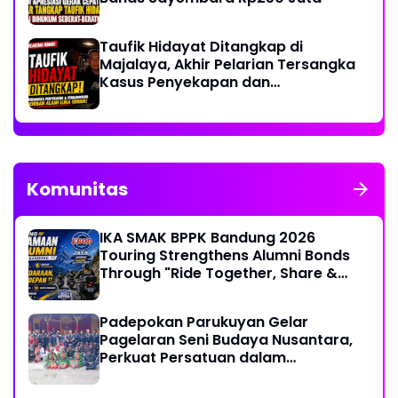
Taufik Hidayat Ditangkap di
Majalaya, Akhir Pelarian Tersangka
Kasus Penyekapan dan
Penganiayaan Wanita di Bandung
Komunitas
IKA SMAK BPPK Bandung 2026
Touring Strengthens Alumni Bonds
Through "Ride Together, Share &
Care" Spirit
Padepokan Parukuyan Gelar
Pagelaran Seni Budaya Nusantara,
Perkuat Persatuan dalam
Keberagaman