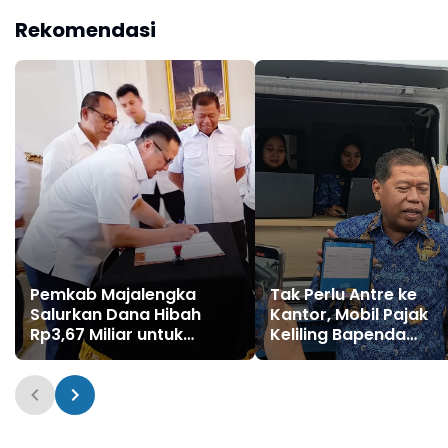
Rekomendasi
Pemkab Majalengka
Tak Perlu Antre ke
Salurkan Dana Hibah
Kantor, Mobil Pajak
Rp3,67 Miliar untuk
Keliling Bapenda
Delapan Partai Politik
Majalengka Permuda
Warga Bayar PBB Hin
ke Desa