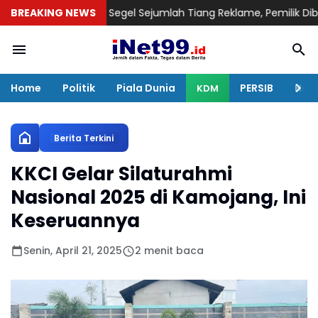
 Bandung Segel Sejumlah Tiang Reklame, Pemilik Diberi Kesempa
BREAKING NEWS
Home
Politik
Piala Dunia
PERSIB
Huku
KDM
Berita Terkini
KKCI Gelar Silaturahmi
Nasional 2025 di Kamojang, Ini
Keseruannya
Senin, April 21, 2025
2 menit baca