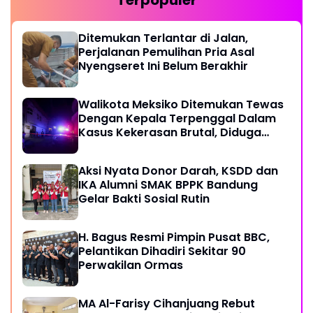
Terpopuler
Ditemukan Terlantar di Jalan,
Perjalanan Pemulihan Pria Asal
Nyengseret Ini Belum Berakhir
Walikota Meksiko Ditemukan Tewas
Dengan Kepala Terpenggal Dalam
Kasus Kekerasan Brutal, Diduga
Karena Terlibat Urusan Dengan
Kartel Narkoba
Aksi Nyata Donor Darah, KSDD dan
IKA Alumni SMAK BPPK Bandung
Gelar Bakti Sosial Rutin
H. Bagus Resmi Pimpin Pusat BBC,
Pelantikan Dihadiri Sekitar 90
Perwakilan Ormas
MA Al-Farisy Cihanjuang Rebut