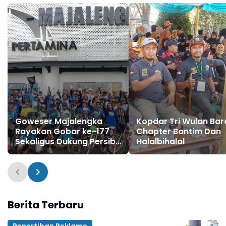
Goweser Majalengka
Kopdar Tri Wulan Ba
Rayakan Gobar ke-177
Chapter Bantim Dan
Sekaligus Dukung Persib
Halalbihalal
Juara
Berita Terbaru
Penertiban Reklame