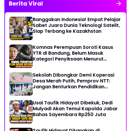
Berita Viral
Banggakan Indonesia! Empat Pelajar
Sabet Juara Dunia Teknologi Satelit,
Siap Terbang ke Kazakhstan
Komnas Perempuan Soroti Kasus
YTR di Bandung, Belum Masuk
Kategori Penyiksaan Menurut
Konvensi PBB
Sekolah Dibongkar Demi Koperasi
Desa Merah Putih, Pemprov NTT:
Jangan Benturkan Pendidikan
dengan Proyek
Usai Taufik Hidayat Dibekuk, Dedi
Mulyadi Akan Temui Kapolda Jabar
Bahas Sayembara Rp250 Juta
Taufik Hidayat Ditangkap di