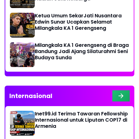
Ketua Umum SekarJati Nusantara
Edwin Sunar Ucapkan Selamat
Milangkala KA 1 Gerengseng
Milangkala KA 1 Gerengseng di Braga
Bandung Jadi Ajang Silaturahmi Seni
Budaya Sunda
Internasional
Inet99.id Terima Tawaran Fellowship
Internasional untuk Liputan COP17 di
Armenia