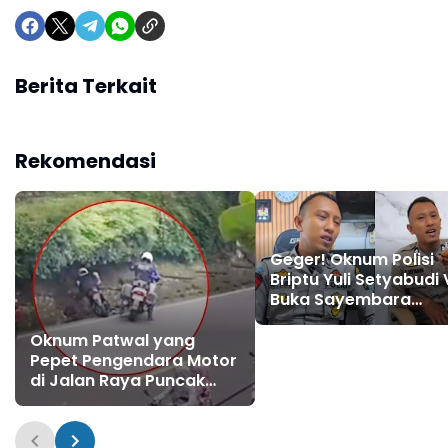
Berita Terkait
Rekomendasi
Geger! Oknum Polisi
Briptu Yuli Setyabudi 
Buka Sayembara
Tembak Warga: Nanti
Saya Kasih Hadiah
Oknum Patwal yang
Pepet Pengendara Motor
di Jalan Raya Puncak
Bogor Dicopot dan
Dibebastugaskan