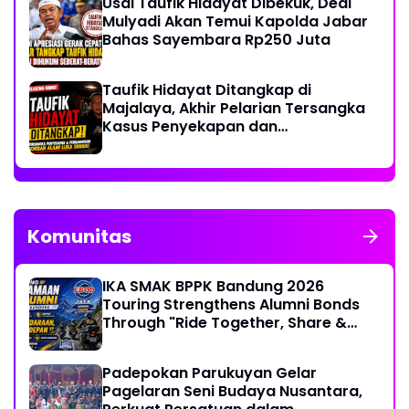
Usai Taufik Hidayat Dibekuk, Dedi
Mulyadi Akan Temui Kapolda Jabar
Bahas Sayembara Rp250 Juta
Taufik Hidayat Ditangkap di
Majalaya, Akhir Pelarian Tersangka
Kasus Penyekapan dan
Penganiayaan Wanita di Bandung
Komunitas
IKA SMAK BPPK Bandung 2026
Touring Strengthens Alumni Bonds
Through "Ride Together, Share &
Care" Spirit
Padepokan Parukuyan Gelar
Pagelaran Seni Budaya Nusantara,