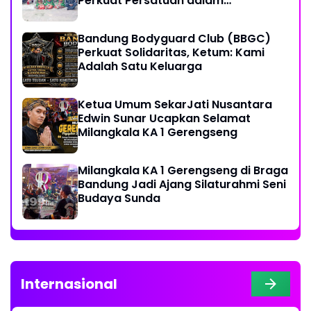
Perkuat Persatuan dalam
Keberagaman
Bandung Bodyguard Club (BBGC)
Perkuat Solidaritas, Ketum: Kami
Adalah Satu Keluarga
Ketua Umum SekarJati Nusantara
Edwin Sunar Ucapkan Selamat
Milangkala KA 1 Gerengseng
Milangkala KA 1 Gerengseng di Braga
Bandung Jadi Ajang Silaturahmi Seni
Budaya Sunda
Internasional