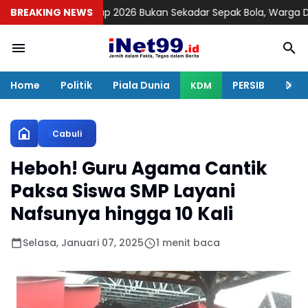
Liga RW Cup 2026 Bukan Sekadar Sepak Bola, Warga Disatukan
BREAKING NEWS
Home
Politik
Piala Dunia
PERSIB
Huku
KDM
Cabuli
Heboh! Guru Agama Cantik
Paksa Siswa SMP Layani
Nafsunya hingga 10 Kali
Selasa, Januari 07, 2025
1 menit baca