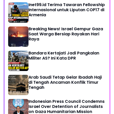
Inet99.id Terima Tawaran Fellowship
Internasional untuk Liputan COP17 di
Armenia
Breaking News! Israel Gempur Gaza
Saat Warga Bersiap Rayakan Hari
Raya
Bandara Kertajati Jadi Pangkalan
Militer AS? Ini Kata DPR
Arab Saudi Tetap Gelar Ibadah Haji
di Tengah Ancaman Konflik Timur
Tengah
Indonesian Press Council Condemns
Israel Over Detention of Journalists
on Gaza Humanitarian Mission