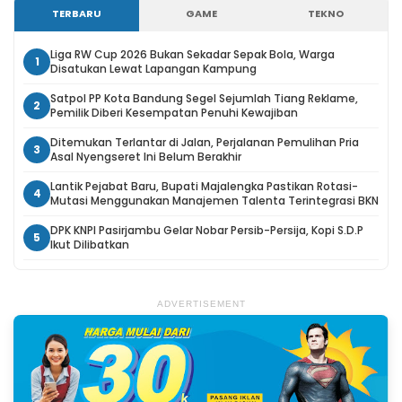
TERBARU
GAME
TEKNO
Liga RW Cup 2026 Bukan Sekadar Sepak Bola, Warga
1
Disatukan Lewat Lapangan Kampung
Satpol PP Kota Bandung Segel Sejumlah Tiang Reklame,
2
Pemilik Diberi Kesempatan Penuhi Kewajiban
Ditemukan Terlantar di Jalan, Perjalanan Pemulihan Pria
3
Asal Nyengseret Ini Belum Berakhir
Lantik Pejabat Baru, Bupati Majalengka Pastikan Rotasi-
4
Mutasi Menggunakan Manajemen Talenta Terintegrasi BKN
DPK KNPI Pasirjambu Gelar Nobar Persib-Persija, Kopi S.D.P
5
Ikut Dilibatkan
ADVERTISEMENT