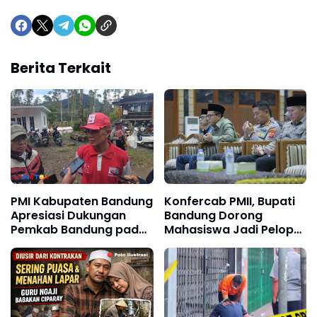
Berita Terkait
PMI Kabupaten Bandung
Konfercab PMII, Bupati
Apresiasi Dukungan
Bandung Dorong
Pemkab Bandung pada
Mahasiswa Jadi Pelopor
Kegiatan Jumpa Bakti
Gerakan Anti Narkoba
Gembira PMR