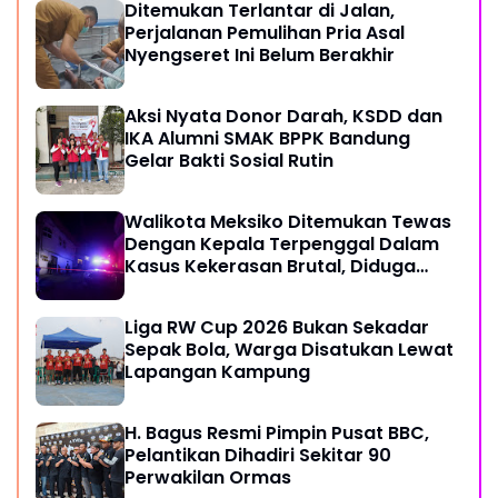
Ditemukan Terlantar di Jalan,
Perjalanan Pemulihan Pria Asal
Nyengseret Ini Belum Berakhir
Aksi Nyata Donor Darah, KSDD dan
IKA Alumni SMAK BPPK Bandung
Gelar Bakti Sosial Rutin
Walikota Meksiko Ditemukan Tewas
Dengan Kepala Terpenggal Dalam
Kasus Kekerasan Brutal, Diduga
Karena Terlibat Urusan Dengan
Kartel Narkoba
Liga RW Cup 2026 Bukan Sekadar
Sepak Bola, Warga Disatukan Lewat
Lapangan Kampung
H. Bagus Resmi Pimpin Pusat BBC,
Pelantikan Dihadiri Sekitar 90
Perwakilan Ormas