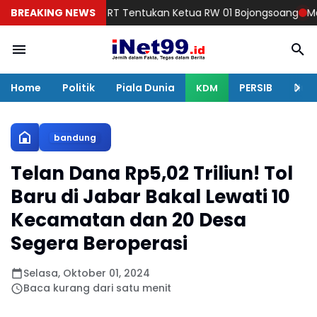
arga Lima RT Tentukan Ketua RW 01 Bojongsoang
BREAKING NEWS
Malam Minggu
Home
Politik
Piala Dunia
PERSIB
Huku
KDM
bandung
Telan Dana Rp5,02 Triliun! Tol
Baru di Jabar Bakal Lewati 10
Kecamatan dan 20 Desa
Segera Beroperasi
Selasa, Oktober 01, 2024
Baca kurang dari satu menit