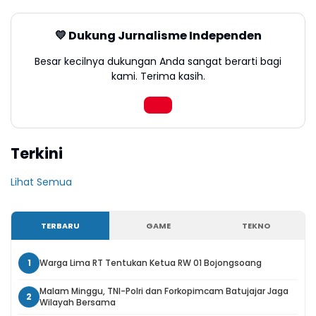
💛 Dukung Jurnalisme Independen
Besar kecilnya dukungan Anda sangat berarti bagi
kami. Terima kasih.
Terkini
Lihat Semua
TERBARU
GAME
TEKNO
1
Warga Lima RT Tentukan Ketua RW 01 Bojongsoang
Malam Minggu, TNI-Polri dan Forkopimcam Batujajar Jaga
2
Wilayah Bersama