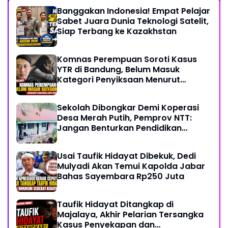
Banggakan Indonesia! Empat Pelajar
Sabet Juara Dunia Teknologi Satelit,
Siap Terbang ke Kazakhstan
Komnas Perempuan Soroti Kasus
YTR di Bandung, Belum Masuk
Kategori Penyiksaan Menurut
Konvensi PBB
Sekolah Dibongkar Demi Koperasi
Desa Merah Putih, Pemprov NTT:
Jangan Benturkan Pendidikan
dengan Proyek
Usai Taufik Hidayat Dibekuk, Dedi
Mulyadi Akan Temui Kapolda Jabar
Bahas Sayembara Rp250 Juta
Taufik Hidayat Ditangkap di
Majalaya, Akhir Pelarian Tersangka
Kasus Penyekapan dan