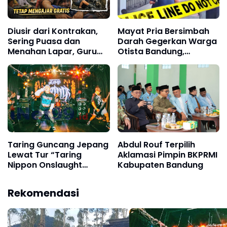
Diusir dari Kontrakan,
Mayat Pria Bersimbah
Sering Puasa dan
Darah Gegerkan Warga
Menahan Lapar, Guru
Otista Bandung,
Ngaji Babakan Ciparay
Ditemukan Penuh Luka
Tetap Mengajar Gratis
Sadis di Trotoar
Taring Guncang Jepang
Abdul Rouf Terpilih
Lewat Tur “Taring
Aklamasi Pimpin BKPRMI
Nippon Onslaught
Kabupaten Bandung
2026”, Bukti Band
Bandung Tembus
Rekomendasi
Panggung Internasional