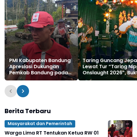
PMI Kabupaten Bandung
Taring Guncang Jep
Apresiasi Dukungan
Lewat Tur “Taring Ni
Pemkab Bandung pada
Onslaught 2026”, Bukt
Kegiatan Jumpa Bakti
Band Bandung Temb
Gembira PMR
Panggung Internasio
Berita Terbaru
Masyarakat dan Pemerintah
Warga Lima RT Tentukan Ketua RW 01