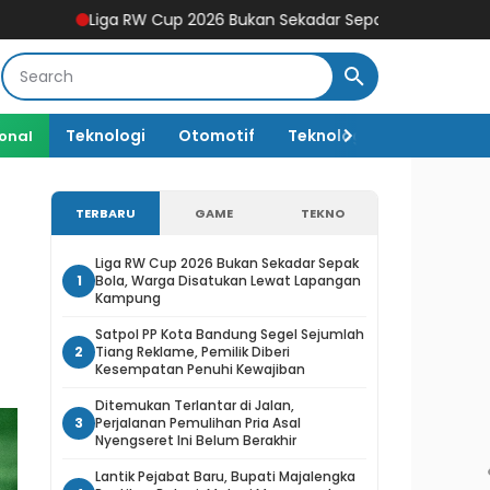
a RW Cup 2026 Bukan Sekadar Sepak Bola, Warga Disatukan Le
Teknologi
Otomotif
Teknologi AI
ional
TERBARU
GAME
TEKNO
Liga RW Cup 2026 Bukan Sekadar Sepak
1
Bola, Warga Disatukan Lewat Lapangan
Kampung
Satpol PP Kota Bandung Segel Sejumlah
2
Tiang Reklame, Pemilik Diberi
Kesempatan Penuhi Kewajiban
Ditemukan Terlantar di Jalan,
3
Perjalanan Pemulihan Pria Asal
Nyengseret Ini Belum Berakhir
Lantik Pejabat Baru, Bupati Majalengka