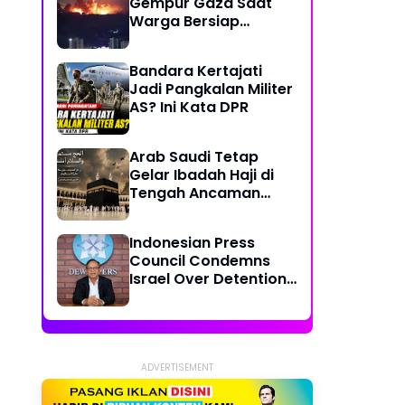
Gempur Gaza Saat
Warga Bersiap
Rayakan Hari Raya
Bandara Kertajati
Jadi Pangkalan Militer
AS? Ini Kata DPR
Arab Saudi Tetap
Gelar Ibadah Haji di
Tengah Ancaman
Konflik Timur Tengah
Indonesian Press
Council Condemns
Israel Over Detention
of Journalists on
Gaza Humanitarian
Mission
ADVERTISEMENT