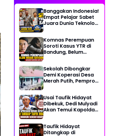
Banggakan Indonesia!
Empat Pelajar Sabet
Juara Dunia Teknologi
Satelit, Siap Terbang
ke Kazakhstan
Komnas Perempuan
Soroti Kasus YTR di
Bandung, Belum
Masuk Kategori
Penyiksaan Menurut
Sekolah Dibongkar
Konvensi PBB
Demi Koperasi Desa
Merah Putih, Pemprov
NTT: Jangan
Benturkan Pendidikan
Usai Taufik Hidayat
dengan Proyek
Dibekuk, Dedi Mulyadi
Akan Temui Kapolda
Jabar Bahas
Sayembara Rp250
Taufik Hidayat
Juta
Ditangkap di