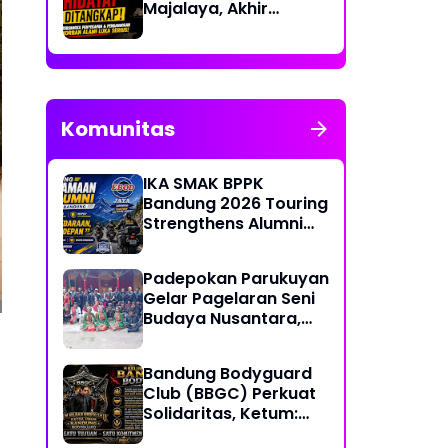
Majalaya, Akhir
Pelarian Tersangka
Kasus Penyekapan
dan Penganiayaan
Wanita di Bandung
Komunitas
IKA SMAK BPPK
Bandung 2026 Touring
Strengthens Alumni
Bonds Through "Ride
Together, Share &
Padepokan Parukuyan
Care" Spirit
Gelar Pagelaran Seni
Budaya Nusantara,
Perkuat Persatuan
dalam Keberagaman
Bandung Bodyguard
Club (BBGC) Perkuat
Solidaritas, Ketum:
Kami Adalah Satu