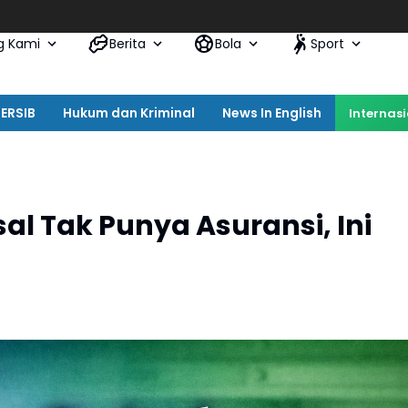
Lig
g Kami
Berita
Bola
Sport
ERSIB
Hukum dan Kriminal
News In English
Internas
l Tak Punya Asuransi, Ini