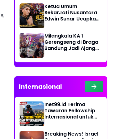
Keluarga
Ketua Umum
SekarJati Nusantara
ing
Edwin Sunar Ucapkan
Selamat Milangkala
KA 1 Gerengseng
Milangkala KA 1
Gerengseng di Braga
Bandung Jadi Ajang
Silaturahmi Seni
Budaya Sunda
Internasional
Inet99.id Terima
Tawaran Fellowship
Internasional untuk
Liputan COP17 di
Armenia
Breaking News! Israel