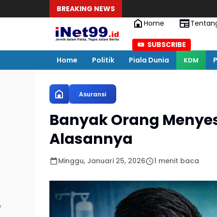
BREAKING NEWS
Home
Tentan
SUBSCRIBE
Home
Politik
Piala Dunia
P
KDM
Asuransi
Banyak Orang Menyesa
Alasannya
Minggu, Januari 25, 2026
1 menit baca