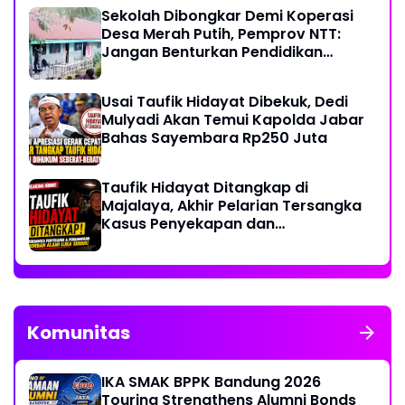
Sekolah Dibongkar Demi Koperasi
Desa Merah Putih, Pemprov NTT:
Jangan Benturkan Pendidikan
dengan Proyek
Usai Taufik Hidayat Dibekuk, Dedi
Mulyadi Akan Temui Kapolda Jabar
Bahas Sayembara Rp250 Juta
Taufik Hidayat Ditangkap di
Majalaya, Akhir Pelarian Tersangka
Kasus Penyekapan dan
Penganiayaan Wanita di Bandung
Komunitas
IKA SMAK BPPK Bandung 2026
Touring Strengthens Alumni Bonds