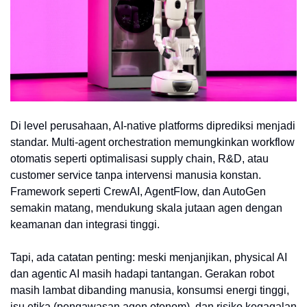
Di level perusahaan, AI-native platforms diprediksi menjadi
standar. Multi-agent orchestration memungkinkan workflow
otomatis seperti optimalisasi supply chain, R&D, atau
customer service tanpa intervensi manusia konstan.
Framework seperti CrewAI, AgentFlow, dan AutoGen
semakin matang, mendukung skala jutaan agen dengan
keamanan dan integrasi tinggi.
Tapi, ada catatan penting: meski menjanjikan, physical AI
dan agentic AI masih hadapi tantangan. Gerakan robot
masih lambat dibanding manusia, konsumsi energi tinggi,
isu etika (pengawasan agen otonom), dan risiko kegagalan