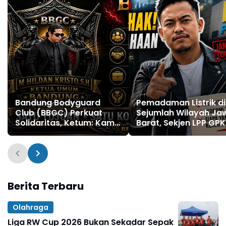
Bandung Bodyguard
Pemadaman Listrik di
Club (BBGC) Perkuat
Sejumlah Wilayah Ja
Solidaritas, Ketum: Kami
Barat, Sekjen LPP GPK
Adalah Satu Keluarga
Andi: Dorong Evaluasi
Sistem Kelistrikan
Nasional
Berita Terbaru
Olahraga
Liga RW Cup 2026 Bukan Sekadar Sepak