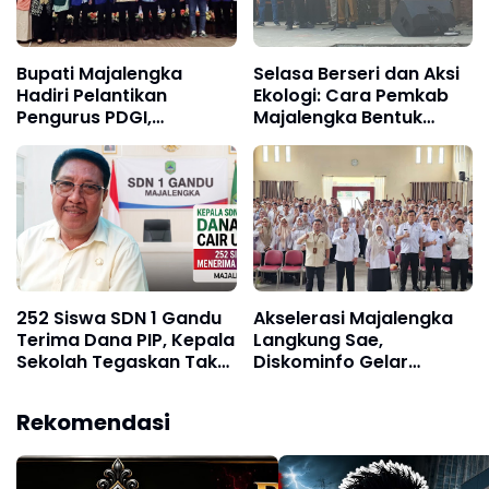
West Java" Program
Bupati Majalengka
Selasa Berseri dan Aksi
Hadiri Pelantikan
Ekologi: Cara Pemkab
Pengurus PDGI,
Majalengka Bentuk
Pentingnya Sinergi Atasi
Karakter Siswa Cerdas
Stunting dan
dan Peduli Lingkungan
Kekosongan Layanan
Gigi di Puskesmas
252 Siswa SDN 1 Gandu
Akselerasi Majalengka
Terima Dana PIP, Kepala
Langkung Sae,
Sekolah Tegaskan Tak
Diskominfo Gelar
Ada Pungutan Sepeser
Bimtek Admin Medsos
Pun
dengan Tema "Mitigasi
Rekomendasi
Sentimen Negatif
terhadap Pemerintah"