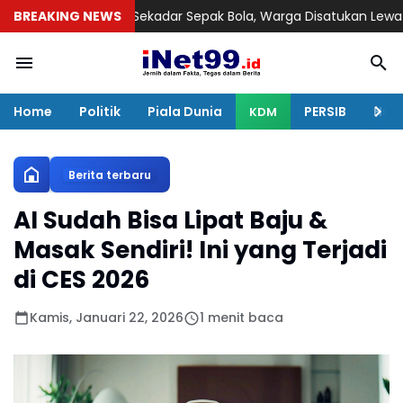
 Bukan Sekadar Sepak Bola, Warga Disatukan Lewat Lapangan 
BREAKING NEWS
Home
Politik
Piala Dunia
PERSIB
Huku
KDM
Berita terbaru
AI Sudah Bisa Lipat Baju &
Masak Sendiri! Ini yang Terjadi
di CES 2026
Kamis, Januari 22, 2026
1 menit baca