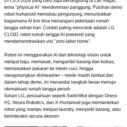
Di CES 2026 yang baru saja berlangsung di Las Vegas,
tema "physical AI" mendominasi panggung. Puluhan demo
robot humanoid memukau pengunjung, menunjukkan
bagaimana AI kini bisa menangani pekerjaan rumah
tangga sehari-hari. Contoh paling mencolok adalah LG
CLOiD, robot rumah tangga AI-powered yang
mendemonstrasikan visi "zero labor home".
Robot ini menggunakan AI dan teknologi vision untuk
melipat baju, memasak, mengambil barang dari kulkas,
memasukkan pakaian ke mesin cuci, hingga
mengosongkan dishwasher – meski masih lambat dan
dalam tahap demo, ini menandai langkah besar menuju
otomatisasi rumah tangga penuh.
Selain LG, perusahaan seperti SwitchBot dengan Onero
H1, Neura Robotics, dan X-Humanoid juga memamerkan
robot yang mampu melipat laundry, menyortir barang, atau
berinteraksi secara otonom.