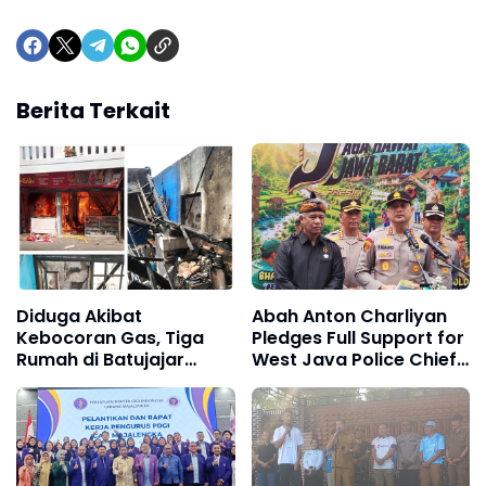
Berita Terkait
Diduga Akibat
Abah Anton Charliyan
Kebocoran Gas, Tiga
Pledges Full Support for
Rumah di Batujajar
West Java Police Chief
Ludes Terbakar,
Insp. Gen. Pipit
Kerugian Ditaksir
Rismanto, Calls on
Mencapai Rp750 Juta
Public to Back
"Safeguard and
Preserve Exceptional