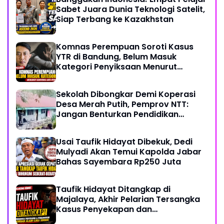
Sabet Juara Dunia Teknologi Satelit,
Siap Terbang ke Kazakhstan
Komnas Perempuan Soroti Kasus
YTR di Bandung, Belum Masuk
Kategori Penyiksaan Menurut
Konvensi PBB
Sekolah Dibongkar Demi Koperasi
Desa Merah Putih, Pemprov NTT:
Jangan Benturkan Pendidikan
dengan Proyek
Usai Taufik Hidayat Dibekuk, Dedi
Mulyadi Akan Temui Kapolda Jabar
Bahas Sayembara Rp250 Juta
Taufik Hidayat Ditangkap di
Majalaya, Akhir Pelarian Tersangka
Kasus Penyekapan dan
Penganiayaan Wanita di Bandung