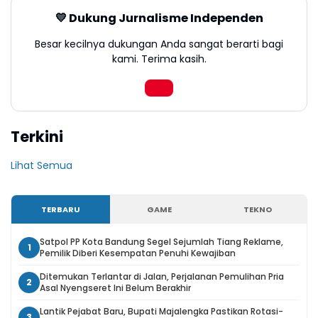
💛 Dukung Jurnalisme Independen
Besar kecilnya dukungan Anda sangat berarti bagi
kami. Terima kasih.
Terkini
Lihat Semua
TERBARU
GAME
TEKNO
Satpol PP Kota Bandung Segel Sejumlah Tiang Reklame,
1
Pemilik Diberi Kesempatan Penuhi Kewajiban
Ditemukan Terlantar di Jalan, Perjalanan Pemulihan Pria
2
Asal Nyengseret Ini Belum Berakhir
Lantik Pejabat Baru, Bupati Majalengka Pastikan Rotasi-
3