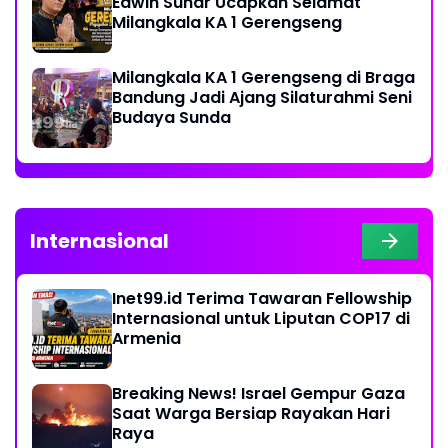
Edwin Sunar Ucapkan Selamat
Milangkala KA 1 Gerengseng
Milangkala KA 1 Gerengseng di Braga
Bandung Jadi Ajang Silaturahmi Seni
Budaya Sunda
Internasional
Inet99.id Terima Tawaran Fellowship
Internasional untuk Liputan COP17 di
Armenia
Breaking News! Israel Gempur Gaza
Saat Warga Bersiap Rayakan Hari
Raya