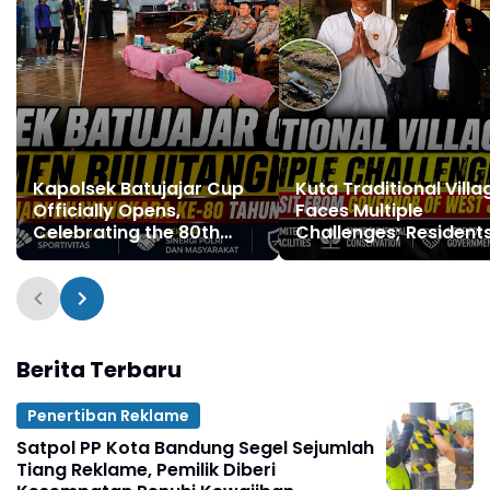
Kapolsek Batujajar Cup
Kuta Traditional Villa
Officially Opens,
Faces Multiple
Celebrating the 80th
Challenges; Resident
Anniversary of
Hope for a Visit from 
Bhayangkara Day 2026
Governor of West Ja
Berita Terbaru
Penertiban Reklame
Satpol PP Kota Bandung Segel Sejumlah
Tiang Reklame, Pemilik Diberi