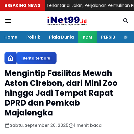
ukan Terlantar di Jalan, Perjalanan Pemulihan Pria Asal Nyengser
BREAKING NEWS
Home
Politik
Piala Dunia
PERSIB
Huku
KDM
Berita terbaru
Mengintip Fasilitas Mewah
Aston Cirebon, dari Mini Zoo
hingga Jadi Tempat Rapat
DPRD dan Pemkab
Majalengka
Sabtu, September 20, 2025
1 menit baca