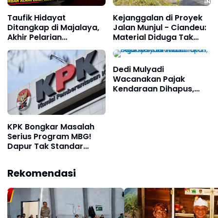
Taufik Hidayat
Kejanggalan di Proyek
Ditangkap di Majalaya,
Jalan Munjul - Ciandeu:
Akhir Pelarian
Material Diduga Tak
Tersangka Kasus
Sesuai Spesifikasi
Penyekapan dan
Penganiayaan Wanita di
Dedi Mulyadi
Bandung
Wacanakan Pajak
Kendaraan Dihapus,
Diganti Sistem Jalan
Berbayar di Jawa Barat
KPK Bongkar Masalah
Serius Program MBG!
Dapur Tak Standar
hingga Dugaan
Keracunan Terungkap
Rekomendasi