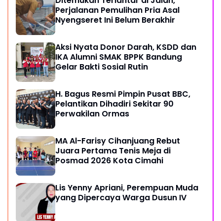
Ditemukan Terlantar di Jalan,
Perjalanan Pemulihan Pria Asal
Nyengseret Ini Belum Berakhir
Aksi Nyata Donor Darah, KSDD dan
IKA Alumni SMAK BPPK Bandung
Gelar Bakti Sosial Rutin
H. Bagus Resmi Pimpin Pusat BBC,
Pelantikan Dihadiri Sekitar 90
Perwakilan Ormas
MA Al-Farisy Cihanjuang Rebut
Juara Pertama Tenis Meja di
Posmad 2026 Kota Cimahi
Lis Yenny Apriani, Perempuan Muda
yang Dipercaya Warga Dusun IV