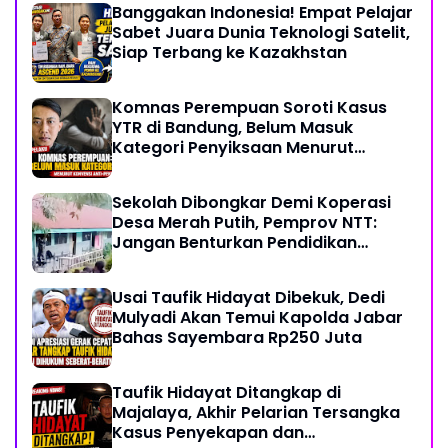
Banggakan Indonesia! Empat Pelajar
Sabet Juara Dunia Teknologi Satelit,
Siap Terbang ke Kazakhstan
Komnas Perempuan Soroti Kasus
YTR di Bandung, Belum Masuk
Kategori Penyiksaan Menurut
Konvensi PBB
Sekolah Dibongkar Demi Koperasi
Desa Merah Putih, Pemprov NTT:
Jangan Benturkan Pendidikan
dengan Proyek
Usai Taufik Hidayat Dibekuk, Dedi
Mulyadi Akan Temui Kapolda Jabar
Bahas Sayembara Rp250 Juta
Taufik Hidayat Ditangkap di
Majalaya, Akhir Pelarian Tersangka
Kasus Penyekapan dan