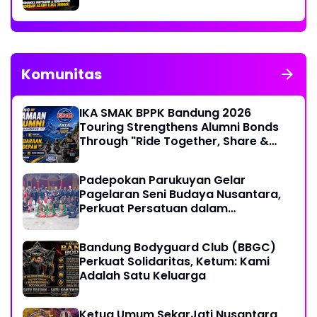
Penganiayaan Wanita di Bandung
Komunitas
IKA SMAK BPPK Bandung 2026
Touring Strengthens Alumni Bonds
Through "Ride Together, Share &
Care" Spirit
Padepokan Parukuyan Gelar
Pagelaran Seni Budaya Nusantara,
Perkuat Persatuan dalam
Keberagaman
Bandung Bodyguard Club (BBGC)
Perkuat Solidaritas, Ketum: Kami
Adalah Satu Keluarga
Ketua Umum SekarJati Nusantara