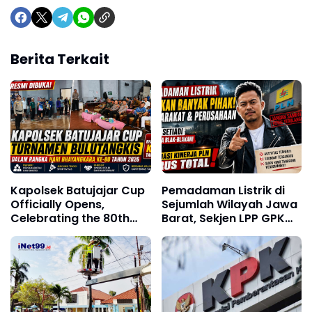
Berita Terkait
Kapolsek Batujajar Cup
Pemadaman Listrik di
Officially Opens,
Sejumlah Wilayah Jawa
Celebrating the 80th
Barat, Sekjen LPP GPK
Anniversary of
Andi: Dorong Evaluasi
Bhayangkara Day 2026
Sistem Kelistrikan
Nasional