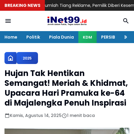
egel Sejumlah Tiang Reklame, Pemilik Diberi Kesempatan Penuh
BREAKING NEWS
Home
Politik
Piala Dunia
PERSIB
Huku
KDM
2025
Hujan Tak Hentikan
Semangat! Meriah & Khidmat,
Upacara Hari Pramuka ke-64
di Majalengka Penuh Inspirasi
Kamis, Agustus 14, 2025
1 menit baca