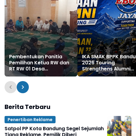
Pembentukan Panitia
IKA SMAK BPPK Band
Pemilihan Ketua RW dan
2026 Touring
RT RW 01 Desa
Strengthens Alumni
Bojongsoang Digelar di
Bonds Through "Ride
Masjid An-Nur
Together, Share & Ca
Spirit
Berita Terbaru
Penertiban Reklame
Satpol PP Kota Bandung Segel Sejumlah
Tiang Reklame, Pemilik Diberi