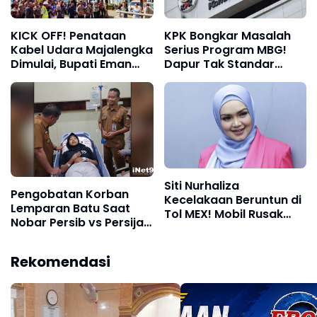
KICK OFF! Penataan
KPK Bongkar Masalah
Kabel Udara Majalengka
Serius Program MBG!
Dimulai, Bupati Eman
Dapur Tak Standar
Suherman Targetkan
hingga Dugaan
Kota Lebih Rapi dan
Keracunan Terungkap
Aman
Siti Nurhaliza
Pengobatan Korban
Kecelakaan Beruntun di
Lemparan Batu Saat
Tol MEX! Mobil Rusak
Nobar Persib vs Persija
Parah, Begini Kondisinya
Ditanggung Pemkab
Majalengka
Rekomendasi