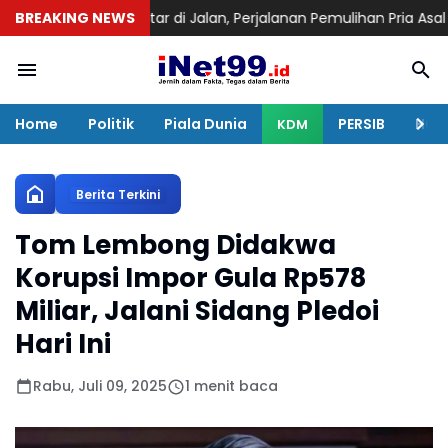
 Terlantar di Jalan, Perjalanan Pemulihan Pria Asal Nyengseret I
BREAKING NEWS
Home
Politik
Piala Dunia
PERSIB
Huku
KDM
Berita Terkini
Tom Lembong Didakwa
Korupsi Impor Gula Rp578
Miliar, Jalani Sidang Pledoi
Hari Ini
Rabu, Juli 09, 2025
1 menit baca