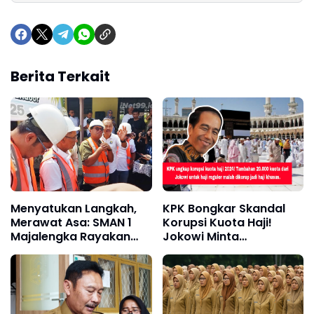
Berita Terkait
Menyatukan Langkah,
KPK Bongkar Skandal
Merawat Asa: SMAN 1
Korupsi Kuota Haji!
Majalengka Rayakan
Jokowi Minta
HUT ke-64 dengan
Tambahan 20.000, Tapi
Semangat Gotong
Malah Dibelokkan ke
Royong
Haji Khusus – Ada Apa?