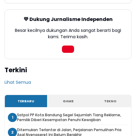
💛 Dukung Jurnalisme Independen
Besar kecilnya dukungan Anda sangat berarti bagi
kami. Terima kasih.
Terkini
Lihat Semua
TERBARU
GAME
TEKNO
Satpol PP Kota Bandung Segel Sejumlah Tiang Reklame,
1
Pemilik Diberi Kesempatan Penuhi Kewajiban
Ditemukan Terlantar di Jalan, Perjalanan Pemulihan Pria
2
Asal Nyengseret Ini Belum Berakhir