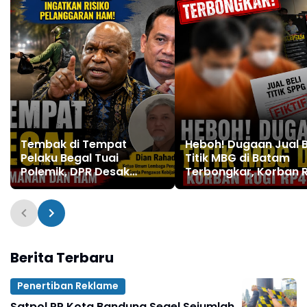
Tembak di Tempat
Heboh! Dugaan Jual B
Pelaku Begal Tuai
Titik MBG di Batam
Polemik, DPR Desak
Terbongkar, Korban 
Tindakan Tegas,
Rp400 Juta
Kementerian HAM
Ingatkan Risiko
Pelanggaran HAM
Berita Terbaru
Penertiban Reklame
Satpol PP Kota Bandung Segel Sejumlah