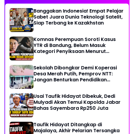
Banggakan Indonesia! Empat Pelajar
Sabet Juara Dunia Teknologi Satelit,
Siap Terbang ke Kazakhstan
Komnas Perempuan Soroti Kasus
YTR di Bandung, Belum Masuk
Kategori Penyiksaan Menurut
Konvensi PBB
Sekolah Dibongkar Demi Koperasi
Desa Merah Putih, Pemprov NTT:
Jangan Benturkan Pendidikan
dengan Proyek
Usai Taufik Hidayat Dibekuk, Dedi
Mulyadi Akan Temui Kapolda Jabar
Bahas Sayembara Rp250 Juta
Taufik Hidayat Ditangkap di
Majalaya, Akhir Pelarian Tersangka