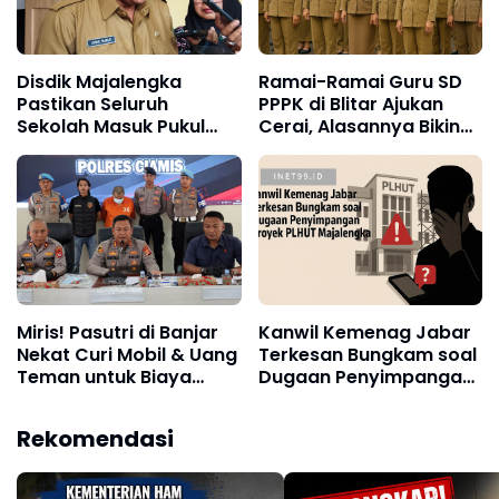
Disdik Majalengka
Ramai-Ramai Guru SD
Pastikan Seluruh
PPPK di Blitar Ajukan
Sekolah Masuk Pukul
Cerai, Alasannya Bikin
06.30 WIB, Tak Ada
Kaget!
Kendala
Miris! Pasutri di Banjar
Kanwil Kemenag Jabar
Nekat Curi Mobil & Uang
Terkesan Bungkam soal
Teman untuk Biaya
Dugaan Penyimpangan
Persalinan dan Judi
Proyek PLHUT
Online
Majalengka
Rekomendasi