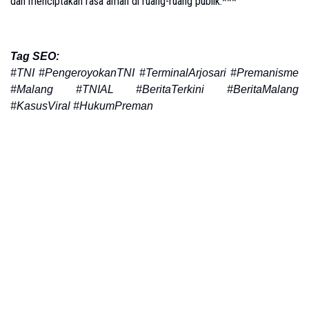
dan menciptakan rasa aman di ruang-ruang publik.***
Tag SEO:
#TNI #PengeroyokanTNI #TerminalArjosari #Premanisme
#Malang #TNIAL #BeritaTerkini #BeritaMalang
#KasusViral #HukumPreman