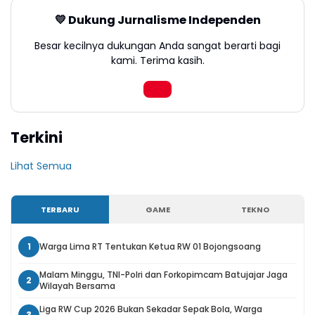
💛 Dukung Jurnalisme Independen
Besar kecilnya dukungan Anda sangat berarti bagi
kami. Terima kasih.
Terkini
Lihat Semua
TERBARU
GAME
TEKNO
1
Warga Lima RT Tentukan Ketua RW 01 Bojongsoang
Malam Minggu, TNI-Polri dan Forkopimcam Batujajar Jaga
2
Wilayah Bersama
Liga RW Cup 2026 Bukan Sekadar Sepak Bola, Warga
3