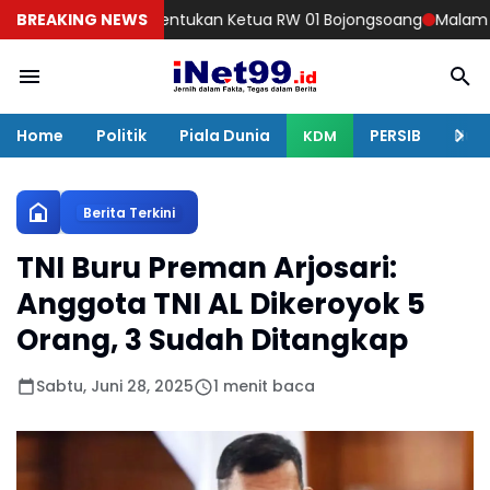
Lima RT Tentukan Ketua RW 01 Bojongsoang
BREAKING NEWS
Malam Minggu, TNI
Home
Politik
Piala Dunia
PERSIB
Huku
KDM
Berita Terkini
TNI Buru Preman Arjosari:
Anggota TNI AL Dikeroyok 5
Orang, 3 Sudah Ditangkap
Sabtu, Juni 28, 2025
1 menit baca