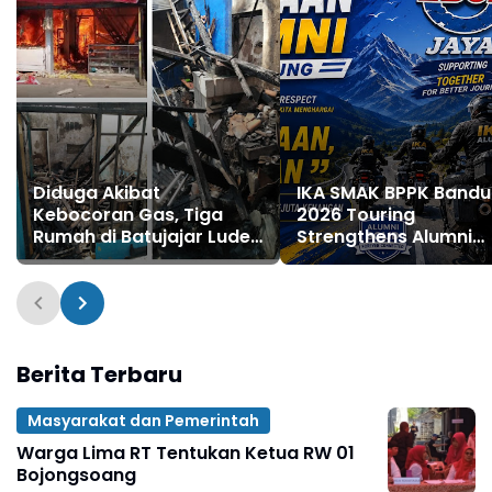
Diduga Akibat
IKA SMAK BPPK Band
Kebocoran Gas, Tiga
2026 Touring
Rumah di Batujajar Ludes
Strengthens Alumni
Terbakar, Kerugian
Bonds Through "Ride
Ditaksir Mencapai Rp750
Together, Share & Ca
Juta
Spirit
Berita Terbaru
Masyarakat dan Pemerintah
Warga Lima RT Tentukan Ketua RW 01
Bojongsoang