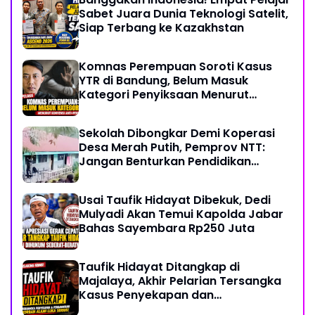
Sabet Juara Dunia Teknologi Satelit,
Siap Terbang ke Kazakhstan
Komnas Perempuan Soroti Kasus
YTR di Bandung, Belum Masuk
Kategori Penyiksaan Menurut
Konvensi PBB
Sekolah Dibongkar Demi Koperasi
Desa Merah Putih, Pemprov NTT:
Jangan Benturkan Pendidikan
dengan Proyek
Usai Taufik Hidayat Dibekuk, Dedi
Mulyadi Akan Temui Kapolda Jabar
Bahas Sayembara Rp250 Juta
Taufik Hidayat Ditangkap di
Majalaya, Akhir Pelarian Tersangka
Kasus Penyekapan dan
Penganiayaan Wanita di Bandung