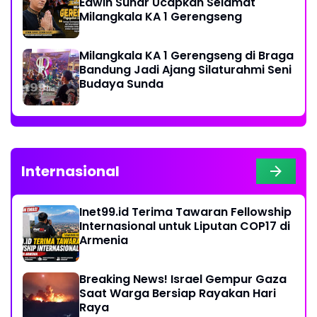
Edwin Sunar Ucapkan Selamat
Milangkala KA 1 Gerengseng
Milangkala KA 1 Gerengseng di Braga
Bandung Jadi Ajang Silaturahmi Seni
Budaya Sunda
Internasional
Inet99.id Terima Tawaran Fellowship
Internasional untuk Liputan COP17 di
Armenia
Breaking News! Israel Gempur Gaza
Saat Warga Bersiap Rayakan Hari
Raya