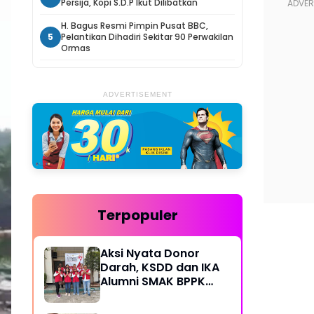
Persija, Kopi S.D.P Ikut Dilibatkan
H. Bagus Resmi Pimpin Pusat BBC,
5
Pelantikan Dihadiri Sekitar 90 Perwakilan
Ormas
ADVERTISEMENT
Terpopuler
Aksi Nyata Donor
Darah, KSDD dan IKA
Alumni SMAK BPPK
Bandung Gelar Bakti
Sosial Rutin