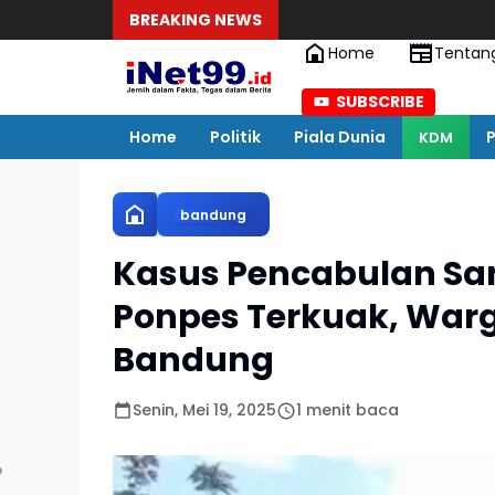
BREAKING NEWS
Home
Tentan
SUBSCRIBE
Home
Politik
Piala Dunia
P
KDM
bandung
Kasus Pencabulan San
Ponpes Terkuak, War
Bandung
Senin, Mei 19, 2025
1 menit baca