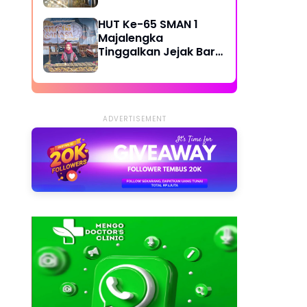
Bandung Diminta Cek
Legalitas Reklame
HUT Ke-65 SMAN 1
Majalengka
Tinggalkan Jejak Baru,
GOR Resmi Jadi
Fasilitas Baru Siswa
ADVERTISEMENT