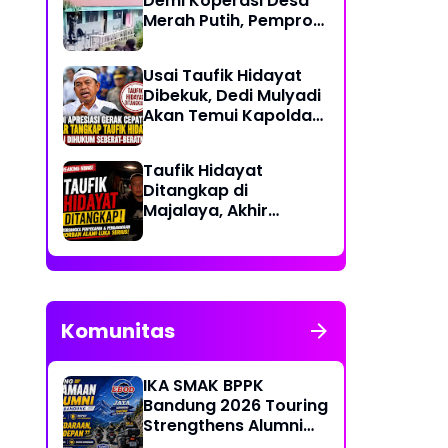
Demi Koperasi Desa
Merah Putih, Pemprov
NTT: Jangan
Benturkan Pendidikan
Usai Taufik Hidayat
dengan Proyek
Dibekuk, Dedi Mulyadi
Akan Temui Kapolda
Jabar Bahas
Sayembara Rp250
Taufik Hidayat
Juta
Ditangkap di
Majalaya, Akhir
Pelarian Tersangka
Kasus Penyekapan
dan Penganiayaan
Wanita di Bandung
Komunitas
IKA SMAK BPPK
Bandung 2026 Touring
Strengthens Alumni
Bonds Through "Ride