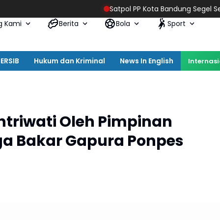
Satpol PP Kota Bandung Segel Sejumlah Tiang Re
g Kami
Berita
Bola
Sport
ERSIB
Hukum dan Kriminal
News In English
Internas
triwati Oleh Pimpinan
ga Bakar Gapura Ponpes