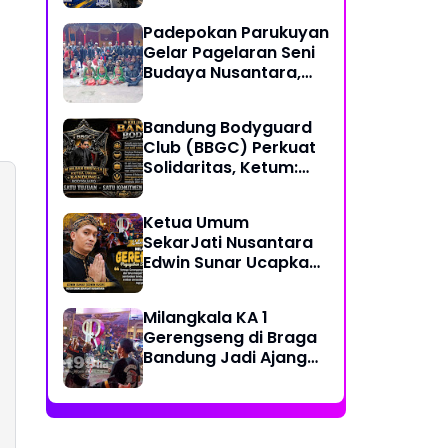
Together, Share &
Padepokan Parukuyan
Care" Spirit
Gelar Pagelaran Seni
Budaya Nusantara,
Perkuat Persatuan
dalam Keberagaman
Bandung Bodyguard
Club (BBGC) Perkuat
Solidaritas, Ketum:
Kami Adalah Satu
Keluarga
Ketua Umum
SekarJati Nusantara
Edwin Sunar Ucapkan
Selamat Milangkala
KA 1 Gerengseng
Milangkala KA 1
Gerengseng di Braga
Bandung Jadi Ajang
Silaturahmi Seni
Budaya Sunda