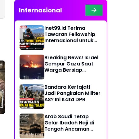
Internasional
Inet99.id Terima
Tawaran Fellowship
Internasional untuk
Liputan COP17 di
Armenia
Breaking News! Israel
Gempur Gaza Saat
Warga Bersiap
Rayakan Hari Raya
Bandara Kertajati
Jadi Pangkalan Militer
AS? Ini Kata DPR
Arab Saudi Tetap
Gelar Ibadah Haji di
Tengah Ancaman
Konflik Timur Tengah