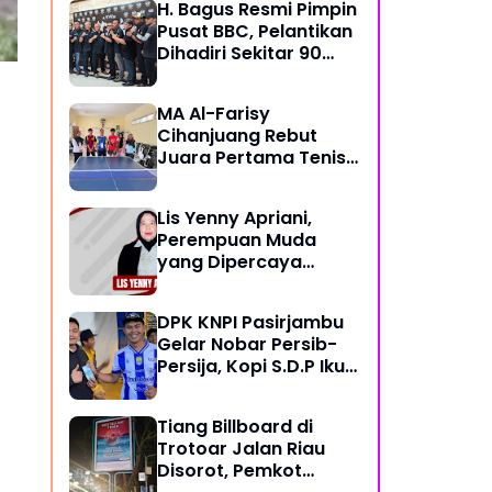
H. Bagus Resmi Pimpin
Pusat BBC, Pelantikan
Dihadiri Sekitar 90
Perwakilan Ormas
MA Al-Farisy
Cihanjuang Rebut
Juara Pertama Tenis
Meja di Posmad 2026
Kota Cimahi
Lis Yenny Apriani,
Perempuan Muda
yang Dipercaya
Warga Dusun IV
DPK KNPI Pasirjambu
Gelar Nobar Persib-
Persija, Kopi S.D.P Ikut
Dilibatkan
Tiang Billboard di
Trotoar Jalan Riau
Disorot, Pemkot