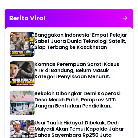
Berita Viral
Banggakan Indonesia! Empat Pelajar
Sabet Juara Dunia Teknologi Satelit,
Siap Terbang ke Kazakhstan
Komnas Perempuan Soroti Kasus
YTR di Bandung, Belum Masuk
Kategori Penyiksaan Menurut
Konvensi PBB
Sekolah Dibongkar Demi Koperasi
Desa Merah Putih, Pemprov NTT:
Jangan Benturkan Pendidikan
dengan Proyek
Usai Taufik Hidayat Dibekuk, Dedi
Mulyadi Akan Temui Kapolda Jabar
Bahas Sayembara Rp250 Juta