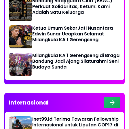
Bandung Bodyguard Club (BBGC)
Perkuat Solidaritas, Ketum: Kami
Adalah Satu Keluarga
Ketua Umum SekarJati Nusantara
Edwin Sunar Ucapkan Selamat
Milangkala KA 1 Gerengseng
Milangkala KA 1 Gerengseng di Braga
Bandung Jadi Ajang Silaturahmi Seni
Budaya Sunda
Internasional
Inet99.id Terima Tawaran Fellowship
Internasional untuk Liputan COP17 di