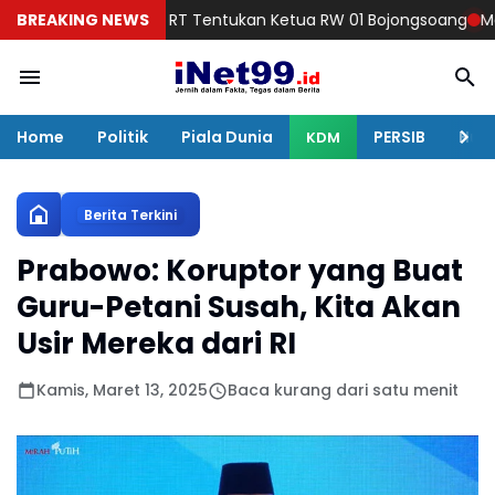
Warga Lima RT Tentukan Ketua RW 01 Bojongsoang
BREAKING NEWS
Malam Ming
Home
Politik
Piala Dunia
PERSIB
Huku
KDM
Berita Terkini
Prabowo: Koruptor yang Buat
Guru-Petani Susah, Kita Akan
Usir Mereka dari RI
Kamis, Maret 13, 2025
Baca kurang dari satu menit