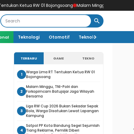
 RW 01 Bojongsoang
Malam Minggu, TNI-Polri dan Forkopimcam
Teknologi
Otomotif
Teknologi AI
ional
TERBARU
GAME
TEKNO
Warga Lima RT Tentukan Ketua RW 01
1
Bojongsoang
Malam Minggu, TNI-Polri dan
2
Forkopimcam Batujajar Jaga Wilayah
Bersama
Liga RW Cup 2026 Bukan Sekadar Sepak
3
Bola, Warga Disatukan Lewat Lapangan
Kampung
Satpol PP Kota Bandung Segel Sejumlah
4
Tiang Reklame, Pemilik Diberi