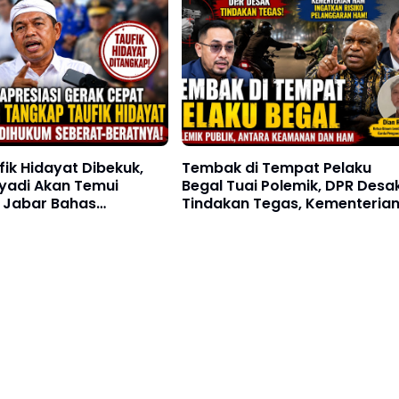
fik Hidayat Dibekuk,
Tembak di Tempat Pelaku
yadi Akan Temui
Begal Tuai Polemik, DPR Desa
 Jabar Bahas
Tindakan Tegas, Kementeria
ra Rp250 Juta
HAM Ingatkan Risiko
Pelanggaran HAM