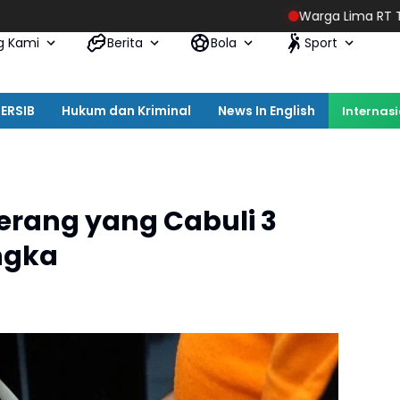
Warga Lima RT Tentukan Ketua
g Kami
Berita
Bola
Sport
ERSIB
Hukum dan Kriminal
News In English
Internas
erang yang Cabuli 3
ngka