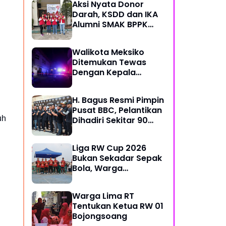
Aksi Nyata Donor
Darah, KSDD dan IKA
Alumni SMAK BPPK
Bandung Gelar Bakti
Sosial Rutin
Walikota Meksiko
Ditemukan Tewas
Dengan Kepala
Terpenggal Dalam
Kasus Kekerasan
H. Bagus Resmi Pimpin
Brutal, Diduga Karena
Pusat BBC, Pelantikan
Terlibat Urusan
uh
Dihadiri Sekitar 90
Dengan Kartel
Perwakilan Ormas
Narkoba
Liga RW Cup 2026
Bukan Sekadar Sepak
Bola, Warga
Disatukan Lewat
Lapangan Kampung
Warga Lima RT
Tentukan Ketua RW 01
Bojongsoang