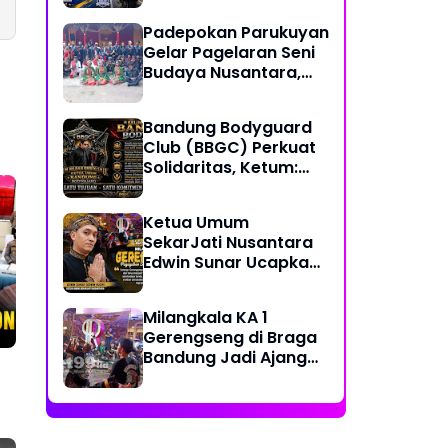
Together, Share &
Padepokan Parukuyan
Care" Spirit
Gelar Pagelaran Seni
Budaya Nusantara,
Perkuat Persatuan
dalam Keberagaman
Bandung Bodyguard
Club (BBGC) Perkuat
Solidaritas, Ketum:
Kami Adalah Satu
Keluarga
Ketua Umum
SekarJati Nusantara
Edwin Sunar Ucapkan
Selamat Milangkala
KA 1 Gerengseng
Milangkala KA 1
Gerengseng di Braga
Bandung Jadi Ajang
Silaturahmi Seni
Budaya Sunda