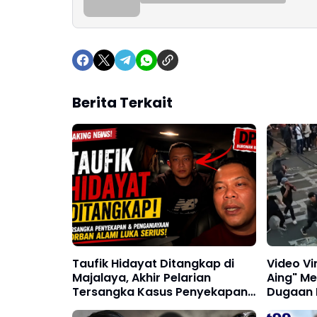
Berita Terkait
Taufik Hidayat Ditangkap di
Video Vi
Majalaya, Akhir Pelarian
Aing" M
Tersangka Kasus Penyekapan
Dugaan 
dan Penganiayaan Wanita di
Kelomp