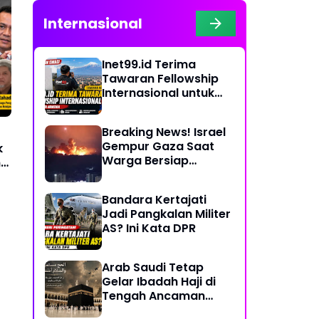
Internasional
Inet99.id Terima
Tawaran Fellowship
Internasional untuk
Liputan COP17 di
Armenia
Breaking News! Israel
Gempur Gaza Saat
k
Warga Bersiap
n
Rayakan Hari Raya
Bandara Kertajati
Jadi Pangkalan Militer
AS? Ini Kata DPR
Arab Saudi Tetap
Gelar Ibadah Haji di
Tengah Ancaman
Konflik Timur Tengah