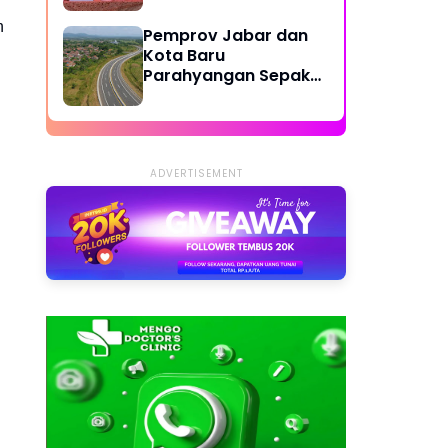
n
Pemprov Jabar dan
Kota Baru
Parahyangan Sepakat
Bangun Jalan Lingkar
Cipatat-Access KCJB
Padalarang
ADVERTISEMENT