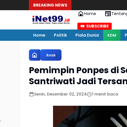
BREAKING NEWS
Home
Tentan
SUBSCRIBE
Home
Politik
Piala Dunia
P
KDM
Anak
Pemimpin Ponpes di S
Santriwati Jadi Tersa
Senin, Desember 02, 2024
1 menit baca