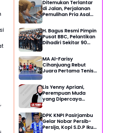
Ditemukan Terlantar
di Jalan, Perjalanan
n
Pemulihan Pria Asal
Nyengseret Ini Belum
Berakhir
si
H. Bagus Resmi Pimpin
Pusat BBC, Pelantikan
Dihadiri Sekitar 90
at
Perwakilan Ormas
MA Al-Farisy
Cihanjuang Rebut
Juara Pertama Tenis
Meja di Posmad 2026
Kota Cimahi
Lis Yenny Apriani,
Perempuan Muda
yang Dipercaya
,
Warga Dusun IV
DPK KNPI Pasirjambu
Gelar Nobar Persib-
Persija, Kopi S.D.P Ikut
i