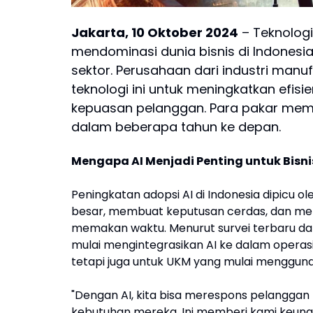
Jakarta, 10 Oktober 2024
– Teknologi
mendominasi dunia bisnis di Indones
sektor. Perusahaan dari industri man
teknologi ini untuk meningkatkan efis
kepuasan pelanggan. Para pakar memp
dalam beberapa tahun ke depan.
Mengapa AI Menjadi Penting untuk Bisni
Peningkatan adopsi AI di Indonesia dipicu
besar, membuat keputusan cerdas, dan men
memakan waktu. Menurut survei terbaru dari
mulai mengintegrasikan AI ke dalam operasi
tetapi juga untuk UKM yang mulai mengguna
"Dengan AI, kita bisa merespons pelanggan
kebutuhan mereka. Ini memberi kami keunggu