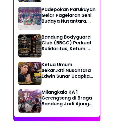
Together, Share &
Padepokan Parukuyan
Care" Spirit
Gelar Pagelaran Seni
Budaya Nusantara,
Perkuat Persatuan
dalam Keberagaman
Bandung Bodyguard
Club (BBGC) Perkuat
Solidaritas, Ketum:
Kami Adalah Satu
Keluarga
Ketua Umum
SekarJati Nusantara
Edwin Sunar Ucapkan
Selamat Milangkala
KA 1 Gerengseng
Milangkala KA 1
Gerengseng di Braga
Bandung Jadi Ajang
Silaturahmi Seni
Budaya Sunda