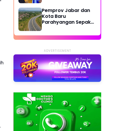
Dilibatkan
Pemprov Jabar dan
Kota Baru
Parahyangan Sepakat
Bangun Jalan Lingkar
Cipatat-Access KCJB
Padalarang
ADVERTISEMENT
ih
.