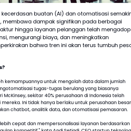
 kecerdasan buatan (AI) dan otomatisasi semaki
ia, membawa dampak signifikan pada berbagai
ufaktur hingga layanan pelanggan telah mengadop
iensi, mengurangi biaya, dan meningkatkan
erkirakan bahwa tren ini akan terus tumbuh pes
s?
 oleh kemampuannya untuk mengolah data dalam jumlah
gotomatisasi tugas-tugas berulang yang biasanya
 McKinsey, sekitar 40% perusahaan di Indonesia telah
 mereka. Ini tidak hanya berlaku untuk perusahaan besar
kan chatbot, analitik data, dan otomatisasi pemasaran.
 lebih cepat dan mempersonalisasi layanan berdasarkan
lan kompetitif," kata Andi Setiadi, CEO startup teknolog