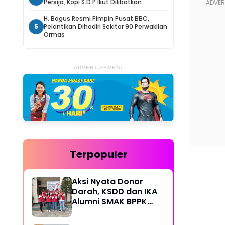
Persija, Kopi S.D.P Ikut Dilibatkan
H. Bagus Resmi Pimpin Pusat BBC,
5
Pelantikan Dihadiri Sekitar 90 Perwakilan
Ormas
ADVERTISEMENT
Terpopuler
Aksi Nyata Donor
Darah, KSDD dan IKA
Alumni SMAK BPPK
Bandung Gelar Bakti
Sosial Rutin