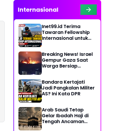
Internasional
Inet99.id Terima
Tawaran Fellowship
Internasional untuk
Liputan COP17 di
Armenia
Breaking News! Israel
Gempur Gaza Saat
Warga Bersiap
Rayakan Hari Raya
Bandara Kertajati
Jadi Pangkalan Militer
AS? Ini Kata DPR
Arab Saudi Tetap
Gelar Ibadah Haji di
Tengah Ancaman
Konflik Timur Tengah