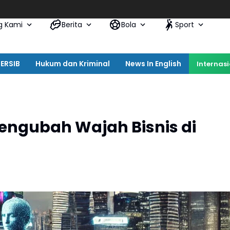
Satpol P
g Kami
Berita
Bola
Sport
ERSIB
Hukum dan Kriminal
News In English
Internas
Mengubah Wajah Bisnis di