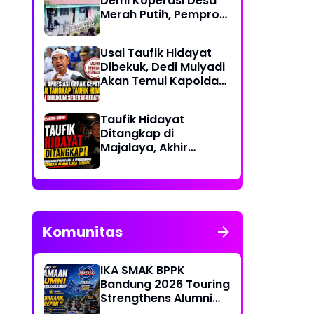
Demi Koperasi Desa
Merah Putih, Pemprov
NTT: Jangan
Benturkan Pendidikan
Usai Taufik Hidayat
dengan Proyek
Dibekuk, Dedi Mulyadi
Akan Temui Kapolda
Jabar Bahas
Sayembara Rp250
Taufik Hidayat
Juta
Ditangkap di
Majalaya, Akhir
Pelarian Tersangka
Kasus Penyekapan
dan Penganiayaan
Wanita di Bandung
Komunitas
IKA SMAK BPPK
Bandung 2026 Touring
Strengthens Alumni
Bonds Through "Ride