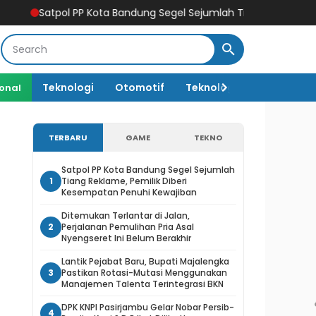
P Kota Bandung Segel Sejumlah Tiang Reklame, Pemilik Diberi K
Teknologi
Otomotif
Teknologi AI
ional
TERBARU
GAME
TEKNO
Satpol PP Kota Bandung Segel Sejumlah
1
Tiang Reklame, Pemilik Diberi
Kesempatan Penuhi Kewajiban
Ditemukan Terlantar di Jalan,
2
Perjalanan Pemulihan Pria Asal
Nyengseret Ini Belum Berakhir
Lantik Pejabat Baru, Bupati Majalengka
3
Pastikan Rotasi-Mutasi Menggunakan
Manajemen Talenta Terintegrasi BKN
DPK KNPI Pasirjambu Gelar Nobar Persib-
4