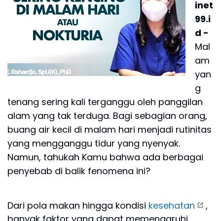
inet
99.i
d -
Mal
am
yan
g
tenang sering kali terganggu oleh panggilan
alam yang tak terduga. Bagi sebagian orang,
buang air kecil di malam hari menjadi rutinitas
yang mengganggu tidur yang nyenyak.
Namun, tahukah Kamu bahwa ada berbagai
penyebab di balik fenomena ini?
Dari pola makan hingga kondisi
kesehatan
,
banyak faktor yang dapat memengaruhi