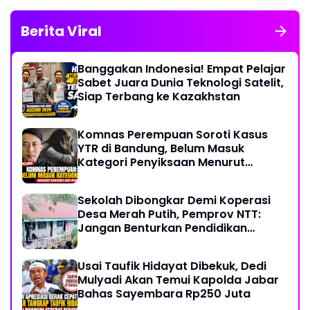
Berita Viral
Banggakan Indonesia! Empat Pelajar
Sabet Juara Dunia Teknologi Satelit,
Siap Terbang ke Kazakhstan
Komnas Perempuan Soroti Kasus
YTR di Bandung, Belum Masuk
Kategori Penyiksaan Menurut
Konvensi PBB
Sekolah Dibongkar Demi Koperasi
Desa Merah Putih, Pemprov NTT:
Jangan Benturkan Pendidikan
dengan Proyek
Usai Taufik Hidayat Dibekuk, Dedi
Mulyadi Akan Temui Kapolda Jabar
Bahas Sayembara Rp250 Juta