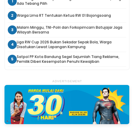
1
Ada Tebang Pilih
2
Warga Lima RT Tentukan Ketua RW 01 Bojongsoang
Malam Minggu, TNI-Polri dan Forkopimcam Batujajar Jaga
3
Wilayah Bersama
Liga RW Cup 2026 Bukan Sekadar Sepak Bola, Warga
4
Disatukan Lewat Lapangan Kampung
Satpol PP Kota Bandung Segel Sejumlah Tiang Reklame,
5
Pemilik Diberi Kesempatan Penuhi Kewajiban
ADVERTISEMENT