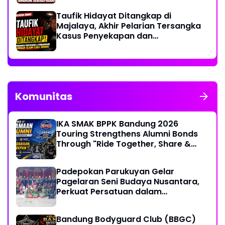
Taufik Hidayat Ditangkap di
Majalaya, Akhir Pelarian Tersangka
Kasus Penyekapan dan
Penganiayaan Wanita di Bandung
Komunitas
IKA SMAK BPPK Bandung 2026
Touring Strengthens Alumni Bonds
Through "Ride Together, Share &
Care" Spirit
Padepokan Parukuyan Gelar
Pagelaran Seni Budaya Nusantara,
Perkuat Persatuan dalam
Keberagaman
Bandung Bodyguard Club (BBGC)