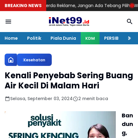
Tegakkan Perda Reklame, Jangan Ada Tebang Pilih
BREAKING NEWS
Warga Lima 
Home
Politik
Piala Dunia
PERSIB
Huku
KDM
Kesehatan
Kenali Penyebab Sering Buang
Air Kecil Di Malam Hari
Selasa, September 03, 2024
2 menit baca
Ban
dun
g,