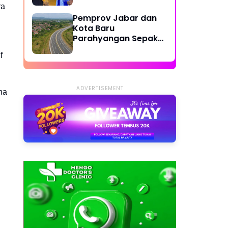
Dilibatkan
ra
Pemprov Jabar dan
Kota Baru
Parahyangan Sepakat
Bangun Jalan Lingkar
f
Cipatat-Access KCJB
Padalarang
ADVERTISEMENT
na