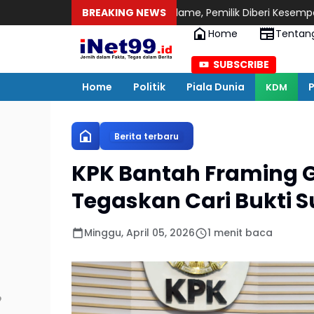
jumlah Tiang Reklame, Pemilik Diberi Kesempatan Penuhi Kewaji
BREAKING NEWS
Home
Tentan
SUBSCRIBE
Home
Politik
Piala Dunia
P
KDM
Berita terbaru
KPK Bantah Framing 
Tegaskan Cari Bukti S
Minggu, April 05, 2026
1 menit baca