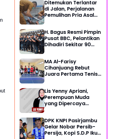
Ditemukan Terlantar
di Jalan, Perjalanan
Pemulihan Pria Asal
an
Nyengseret Ini Belum
Berakhir
H. Bagus Resmi Pimpin
Pusat BBC, Pelantikan
Dihadiri Sekitar 90
Perwakilan Ormas
MA Al-Farisy
Cihanjuang Rebut
Juara Pertama Tenis
Meja di Posmad 2026
Kota Cimahi
Lis Yenny Apriani,
but
Perempuan Muda
yang Dipercaya
Warga Dusun IV
DPK KNPI Pasirjambu
Gelar Nobar Persib-
Persija, Kopi S.D.P Ikut