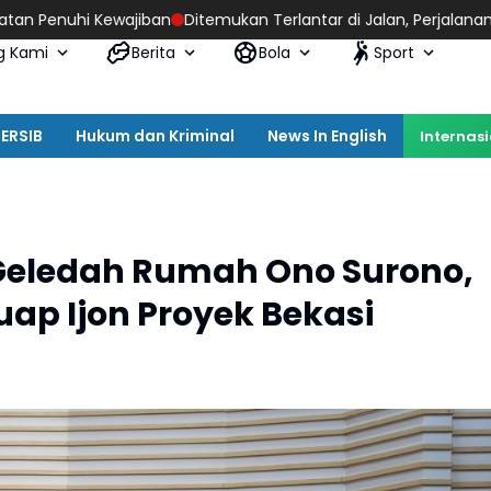
ban
Ditemukan Terlantar di Jalan, Perjalanan Pemulihan Pria Asa
g Kami
Berita
Bola
Sport
ERSIB
Hukum dan Kriminal
News In English
Internas
Geledah Rumah Ono Surono,
uap Ijon Proyek Bekasi