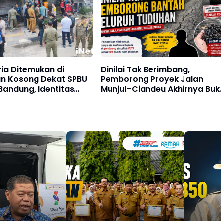
ia Ditemukan di
Dinilai Tak Berimbang,
n Kosong Dekat SPBU
Pemborong Proyek Jalan
andung, Identitas
Munjul–Ciandeu Akhirnya Buk
Mulai Terungkap
Suara