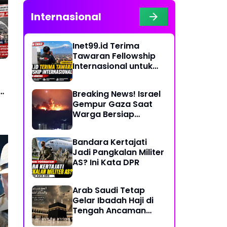
Internasional
Inet99.id Terima
Tawaran Fellowship
Internasional untuk
Liputan COP17 di
Armenia
a
Breaking News! Israel
Gempur Gaza Saat
Warga Bersiap
Rayakan Hari Raya
Bandara Kertajati
Jadi Pangkalan Militer
AS? Ini Kata DPR
Muhamad Fajar Sidik
Ate
Arab Saudi Tetap
Ucapkan Selamat Hari
Ag
Gelar Ibadah Haji di
Bhayangkara ke-80,
Kop
Tengah Ancaman
Dukung Polri Terus
Buk
Konflik Timur Tengah
Mengabdi untuk
Se