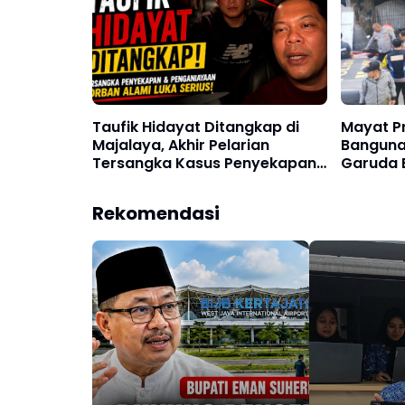
Taufik Hidayat Ditangkap di
Mayat Pr
Majalaya, Akhir Pelarian
Banguna
Tersangka Kasus Penyekapan
Garuda B
dan Penganiayaan Wanita di
Korban 
Bandung
Rekomendasi