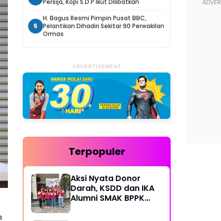
Persija, Kopi S.D.P Ikut Dilibatkan
H. Bagus Resmi Pimpin Pusat BBC,
5
Pelantikan Dihadiri Sekitar 90 Perwakilan
Ormas
ADVERTISEMENT
Terpopuler
Aksi Nyata Donor
Darah, KSDD dan IKA
Alumni SMAK BPPK
Bandung Gelar Bakti
Sosial Rutin
n