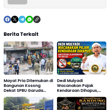
Berita Terkait
Mayat Pria Ditemukan di
Dedi Mulyadi
Bangunan Kosong
Wacanakan Pajak
Dekat SPBU Garuda
Kendaraan Dihapus,
Bandung, Identitas
Diganti Sistem Jalan
Korban Mulai Terungkap
Berbayar di Jawa Barat