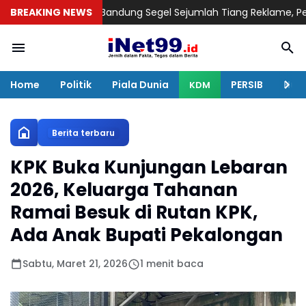
 PP Kota Bandung Segel Sejumlah Tiang Reklame, Pemilik Diberi
BREAKING NEWS
Home
Politik
Piala Dunia
PERSIB
Huku
KDM
Berita terbaru
KPK Buka Kunjungan Lebaran
2026, Keluarga Tahanan
Ramai Besuk di Rutan KPK,
Ada Anak Bupati Pekalongan
Sabtu, Maret 21, 2026
1 menit baca