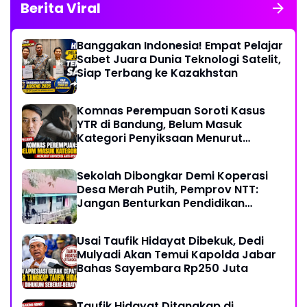
Berita Viral
Banggakan Indonesia! Empat Pelajar
Sabet Juara Dunia Teknologi Satelit,
Siap Terbang ke Kazakhstan
Komnas Perempuan Soroti Kasus
YTR di Bandung, Belum Masuk
Kategori Penyiksaan Menurut
Konvensi PBB
Sekolah Dibongkar Demi Koperasi
Desa Merah Putih, Pemprov NTT:
Jangan Benturkan Pendidikan
dengan Proyek
Usai Taufik Hidayat Dibekuk, Dedi
Mulyadi Akan Temui Kapolda Jabar
Bahas Sayembara Rp250 Juta
Taufik Hidayat Ditangkap di