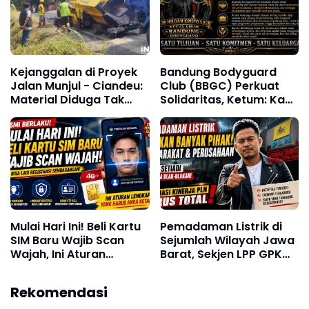
Kejanggalan di Proyek
Bandung Bodyguard
Jalan Munjul - Ciandeu:
Club (BBGC) Perkuat
Material Diduga Tak
Solidaritas, Ketum: Kami
Sesuai Spesifikasi
Adalah Satu Keluarga
Mulai Hari Ini! Beli Kartu
Pemadaman Listrik di
SIM Baru Wajib Scan
Sejumlah Wilayah Jawa
Wajah, Ini Aturan
Barat, Sekjen LPP GPK
Lengkap yang Harus
Andi: Dorong Evaluasi
Diketahui
Sistem Kelistrikan
Rekomendasi
Nasional