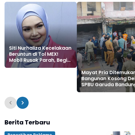
Siti Nurhaliza Kecelakaan
Beruntun di Tol MEX!
Mobil Rusak Parah, Begini
Kondisinya
Mayat Pria Ditemukan
Bangunan Kosong De
SPBU Garuda Bandun
Identitas Korban Mula
Terungkap
Berita Terbaru
Penertiban Reklame