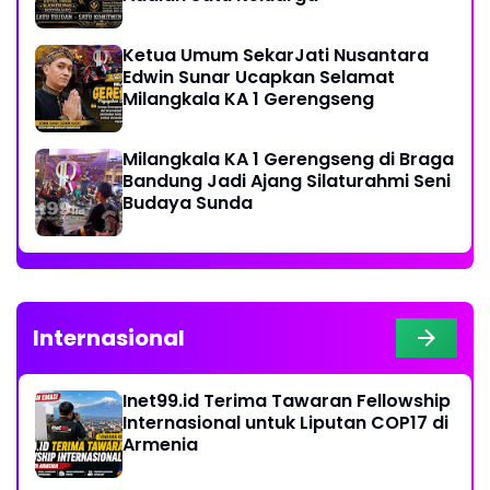
Ketua Umum SekarJati Nusantara
Edwin Sunar Ucapkan Selamat
Milangkala KA 1 Gerengseng
Milangkala KA 1 Gerengseng di Braga
Bandung Jadi Ajang Silaturahmi Seni
Budaya Sunda
Internasional
Inet99.id Terima Tawaran Fellowship
Internasional untuk Liputan COP17 di
Armenia