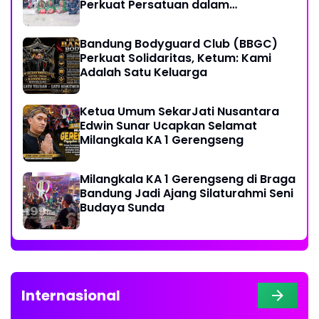
Perkuat Persatuan dalam
Keberagaman
Bandung Bodyguard Club (BBGC)
Perkuat Solidaritas, Ketum: Kami
Adalah Satu Keluarga
Ketua Umum SekarJati Nusantara
Edwin Sunar Ucapkan Selamat
Milangkala KA 1 Gerengseng
Milangkala KA 1 Gerengseng di Braga
Bandung Jadi Ajang Silaturahmi Seni
Budaya Sunda
Internasional