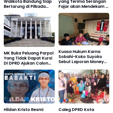
Walikota Bandung Siap
yang Terima Serangan
Bertarung di Pilkada
Fajar akan Mendekam di
Walikota 2024
Neraka
Kuasa Hukum Karna
MK Buka Peluang Parpol
Sobahi-Koko Suyoko
Yang Tidak Dapat Kursi
Sebut Laporan Money
Di DPRD Ajukan Calon
Politik ke Kliennya Tak
Kepala Daerah
Berdasar Hukum
Hildan Kristo Resmi
Caleg DPRD Kota