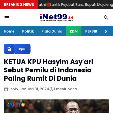
Belum Berakhir
BREAKING NEWS
Lantik Pejabat Baru, Bupati Majalengka Pastika
Home
Politik
Piala Dunia
PERSIB
Huku
KDM
kpu
KETUA KPU Hasyim Asy'ari
Sebut Pemilu di Indonesia
Paling Rumit Di Dunia
Senin, Januari 01, 2024
1 menit baca