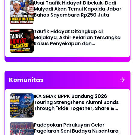
Usai Taufik Hidayat Dibekuk, Dedi
Mulyadi Akan Temui Kapolda Jabar
Bahas Sayembara Rp250 Juta
Taufik Hidayat Ditangkap di
Majalaya, Akhir Pelarian Tersangka
Kasus Penyekapan dan
Penganiayaan Wanita di Bandung
Komunitas
IKA SMAK BPPK Bandung 2026
Touring Strengthens Alumni Bonds
Through "Ride Together, Share &
Care" Spirit
Padepokan Parukuyan Gelar
Pagelaran Seni Budaya Nusantara,