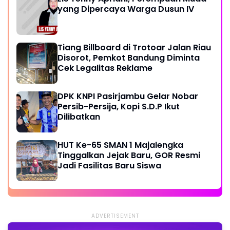
yang Dipercaya Warga Dusun IV
Tiang Billboard di Trotoar Jalan Riau
Disorot, Pemkot Bandung Diminta
Cek Legalitas Reklame
DPK KNPI Pasirjambu Gelar Nobar
Persib-Persija, Kopi S.D.P Ikut
Dilibatkan
HUT Ke-65 SMAN 1 Majalengka
Tinggalkan Jejak Baru, GOR Resmi
Jadi Fasilitas Baru Siswa
ADVERTISEMENT