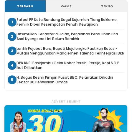
TERBARU
GAME
TEKNO
Satpol PP Kota Bandung Segel Sejumlah Tiang Reklame,
1
Pemilik Diberi Kesempatan Penuhi Kewajiban
Ditemukan Terlantar di Jalan, Perjalanan Pemulihan Pria
2
Asal Nyengseret Ini Belum Berakhir
Lantik Pejabat Baru, Bupati Majalengka Pastikan Rotasi-
3
Mutasi Menggunakan Manajemen Talenta Terintegrasi BKN
DPK KNPI Pasirjambu Gelar Nobar Persib-Persija, Kopi S.D.P
4
Ikut Dilibatkan
H. Bagus Resmi Pimpin Pusat BBC, Pelantikan Dihadiri
5
Sekitar 90 Perwakilan Ormas
ADVERTISEMENT