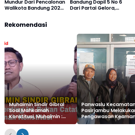
Mundur Dari Pencalonan
Bandung Dapil 5 No 6
Walikota Bandung 2024,
Dari Partai Gelora,
Ini Pergerakan Politik
Mulyati : Dirinya Akan
Kedepannya
Memprioritaskan
Rekomendasi
Program Bansos,
Kesehatan Dan
Pendidikan Bagi
Masyarakat Belum
Mampu
Muhaimin Sindir Gibral
Panwaslu Kecamata
Soal Mahkamah
Pasirjambu Melakuka
Konstitusi, Muhaimin :
Pengawasan Keama
Yang Penting Ini Bukan
Tempat Gudang Logis
Catatan Mahkamah
Konstitusi