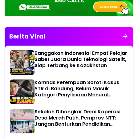
Berita Viral
Banggakan Indonesia! Empat Pelajar
Sabet Juara Dunia Teknologi Satelit,
Siap Terbang ke Kazakhstan
Komnas Perempuan Soroti Kasus
YTR di Bandung, Belum Masuk
Kategori Penyiksaan Menurut
Konvensi PBB
Sekolah Dibongkar Demi Koperasi
Desa Merah Putih, Pemprov NTT:
Jangan Benturkan Pendidikan
dengan Proyek