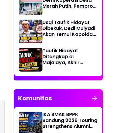
Demi Koperasi Desa
Merah Putih, Pemprov
NTT: Jangan
Benturkan Pendidikan
Usai Taufik Hidayat
dengan Proyek
Dibekuk, Dedi Mulyadi
Akan Temui Kapolda
Jabar Bahas
Sayembara Rp250
Taufik Hidayat
Juta
Ditangkap di
Majalaya, Akhir
Pelarian Tersangka
Kasus Penyekapan
dan Penganiayaan
Wanita di Bandung
Komunitas
IKA SMAK BPPK
Bandung 2026 Touring
Strengthens Alumni
Bonds Through "Ride