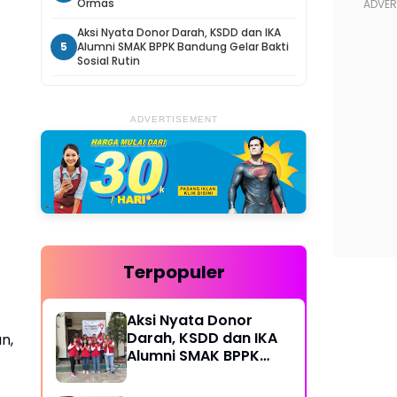
Ormas
Aksi Nyata Donor Darah, KSDD dan IKA
5
Alumni SMAK BPPK Bandung Gelar Bakti
Sosial Rutin
ADVERTISEMENT
Terpopuler
Aksi Nyata Donor
Darah, KSDD dan IKA
n,
Alumni SMAK BPPK
Bandung Gelar Bakti
Sosial Rutin