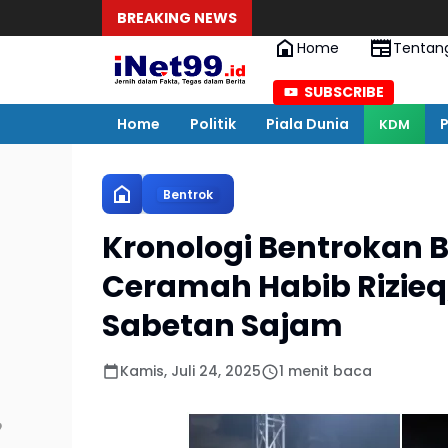
BREAKING NEWS
Home
Tentan
SUBSCRIBE
Home
Politik
Piala Dunia
P
KDM
Bentrok
Kronologi Bentrokan B
Ceramah Habib Rizieq
Sabetan Sajam
Kamis, Juli 24, 2025
1 menit baca