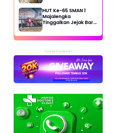
Bandung Diminta Cek
Legalitas Reklame
HUT Ke-65 SMAN 1
Majalengka
Tinggalkan Jejak Baru,
GOR Resmi Jadi
Fasilitas Baru Siswa
ADVERTISEMENT