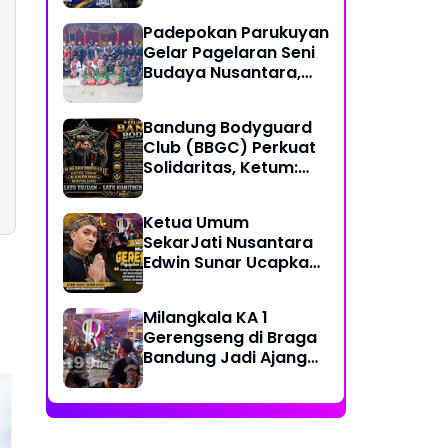
Together, Share &
Padepokan Parukuyan
Care" Spirit
Gelar Pagelaran Seni
Budaya Nusantara,
Perkuat Persatuan
dalam Keberagaman
Bandung Bodyguard
Club (BBGC) Perkuat
Solidaritas, Ketum:
Kami Adalah Satu
Keluarga
Ketua Umum
SekarJati Nusantara
Edwin Sunar Ucapkan
Selamat Milangkala
KA 1 Gerengseng
Milangkala KA 1
Gerengseng di Braga
Bandung Jadi Ajang
Silaturahmi Seni
Budaya Sunda