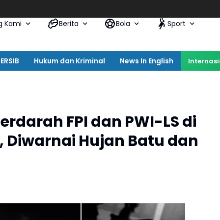
Dit
g Kami
Berita
Bola
Sport
ERSIB
Hukum dan Kriminal
News In English
Internas
erdarah FPI dan PWI-LS di
, Diwarnai Hujan Batu dan