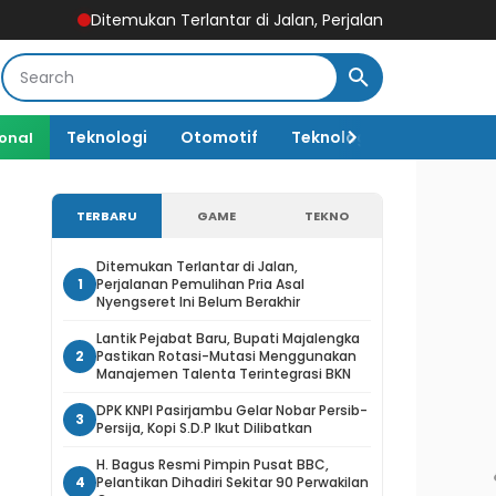
emukan Terlantar di Jalan, Perjalanan Pemulihan Pria Asal Nyengs
Teknologi
Otomotif
Teknologi AI
ional
TERBARU
GAME
TEKNO
Ditemukan Terlantar di Jalan,
1
Perjalanan Pemulihan Pria Asal
Nyengseret Ini Belum Berakhir
Lantik Pejabat Baru, Bupati Majalengka
2
Pastikan Rotasi-Mutasi Menggunakan
Manajemen Talenta Terintegrasi BKN
DPK KNPI Pasirjambu Gelar Nobar Persib-
3
Persija, Kopi S.D.P Ikut Dilibatkan
H. Bagus Resmi Pimpin Pusat BBC,
4
Pelantikan Dihadiri Sekitar 90 Perwakilan