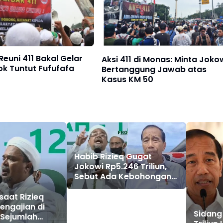
 Reuni 411 Bakal Gelar
Aksi 411 di Monas: Minta Joko
ok Tuntut Fufufafa
Bertanggung Jawab atas
Kasus KM 50
Habib Rizieq Gugat
Jokowi Rp5.246 Triliun,
Sebut Ada Kebohongan
Terstruktur
saat Rizieq
Pengajian di
Sidang
 Sejumlah