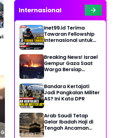
Internasional
Inet99.id Terima
Tawaran Fellowship
wi
Internasional untuk
Liputan COP17 di
Armenia
Breaking News! Israel
Gempur Gaza Saat
Warga Bersiap
Rayakan Hari Raya
Bandara Kertajati
Jadi Pangkalan Militer
AS? Ini Kata DPR
Arab Saudi Tetap
Gelar Ibadah Haji di
Tengah Ancaman
 Gugatan Rp 5,24
Konflik Timur Tengah