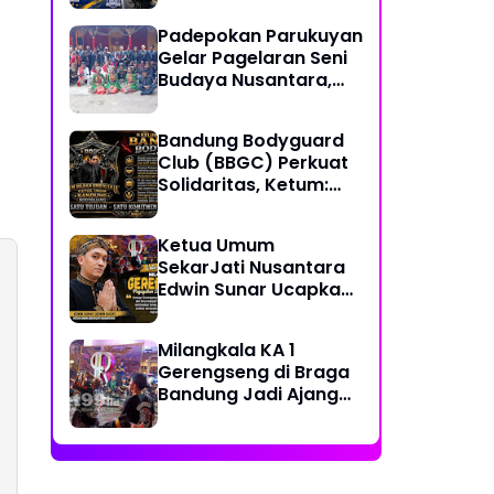
Together, Share &
Padepokan Parukuyan
Care" Spirit
Gelar Pagelaran Seni
Budaya Nusantara,
Perkuat Persatuan
dalam Keberagaman
Bandung Bodyguard
Club (BBGC) Perkuat
Solidaritas, Ketum:
Kami Adalah Satu
Keluarga
Ketua Umum
SekarJati Nusantara
Edwin Sunar Ucapkan
Selamat Milangkala
KA 1 Gerengseng
Milangkala KA 1
Gerengseng di Braga
Bandung Jadi Ajang
Silaturahmi Seni
Budaya Sunda