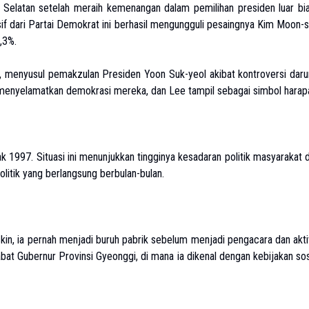
 Selatan setelah meraih kemenangan dalam pemilihan presiden luar bi
esif dari Partai Demokrat ini berhasil mengungguli pesaingnya Kim Moon-
,3%.
al, menyusul pemakzulan Presiden Yoon Suk-yeol akibat kontroversi daru
uk menyelamatkan demokrasi mereka, dan Lee tampil sebagai simbol harap
jak 1997. Situasi ini menunjukkan tingginya kesadaran politik masyarakat 
olitik yang berlangsung berbulan-bulan.
skin, ia pernah menjadi buruh pabrik sebelum menjadi pengacara dan akti
bat Gubernur Provinsi Gyeonggi, di mana ia dikenal dengan kebijakan sos