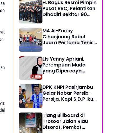
H. Bagus Resmi Pimpin
asa
Pusat BBC, Pelantikan
soo
Dihadiri Sekitar 90
Perwakilan Ormas
MA Al-Farisy
rat
Cihanjuang Rebut
an.
Juara Pertama Tenis
Meja di Posmad 2026
Kota Cimahi
Lis Yenny Apriani,
Perempuan Muda
dan
yang Dipercaya
Warga Dusun IV
DPK KNPI Pasirjambu
Gelar Nobar Persib-
Persija, Kopi S.D.P Ikut
vis
Dilibatkan
ial
Tiang Billboard di
Trotoar Jalan Riau
Disorot, Pemkot