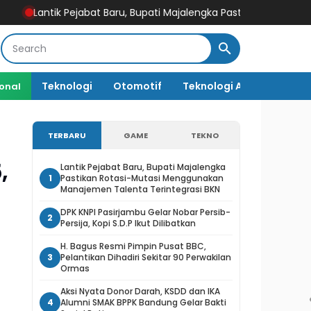
Pejabat Baru, Bupati Majalengka Pastikan Rotasi-Mutasi Menggu
Teknologi
Otomotif
Teknologi AI
ional
TERBARU
GAME
TEKNO
,
Lantik Pejabat Baru, Bupati Majalengka
1
Pastikan Rotasi-Mutasi Menggunakan
Manajemen Talenta Terintegrasi BKN
DPK KNPI Pasirjambu Gelar Nobar Persib-
2
Persija, Kopi S.D.P Ikut Dilibatkan
H. Bagus Resmi Pimpin Pusat BBC,
3
Pelantikan Dihadiri Sekitar 90 Perwakilan
Ormas
Aksi Nyata Donor Darah, KSDD dan IKA
4
Alumni SMAK BPPK Bandung Gelar Bakti