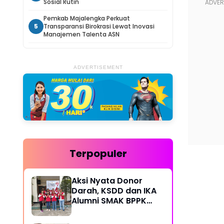
Sosial Rutin
Pemkab Majalengka Perkuat
5
Transparansi Birokrasi Lewat Inovasi
Manajemen Talenta ASN
ADVERTISEMENT
Terpopuler
Aksi Nyata Donor
Darah, KSDD dan IKA
Alumni SMAK BPPK
Bandung Gelar Bakti
Sosial Rutin