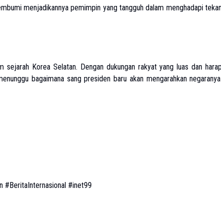
membumi menjadikannya pemimpin yang tangguh dalam menghadapi teka
m sejarah Korea Selatan. Dengan dukungan rakyat yang luas dan hara
kini menunggu bagaimana sang presiden baru akan mengarahkan negaranya
#BeritaInternasional #inet99