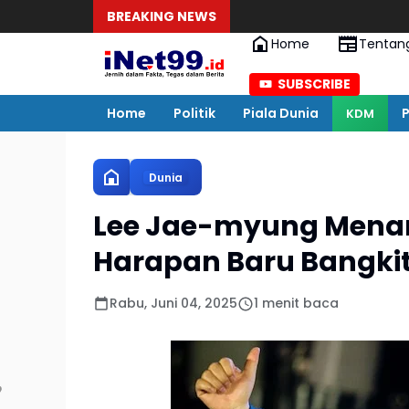
BREAKING NEWS
Home
Tentan
SUBSCRIBE
Home
Politik
Piala Dunia
P
KDM
Dunia
Lee Jae-myung Menang
Harapan Baru Bangki
Rabu, Juni 04, 2025
1 menit baca