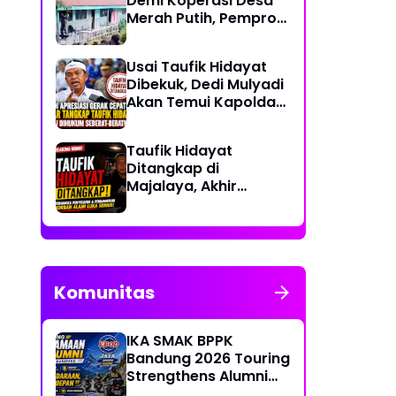
Demi Koperasi Desa
Merah Putih, Pemprov
NTT: Jangan
Benturkan Pendidikan
Usai Taufik Hidayat
dengan Proyek
Dibekuk, Dedi Mulyadi
Akan Temui Kapolda
Jabar Bahas
Sayembara Rp250
Taufik Hidayat
Juta
Ditangkap di
Majalaya, Akhir
Pelarian Tersangka
Kasus Penyekapan
dan Penganiayaan
Wanita di Bandung
Komunitas
IKA SMAK BPPK
Bandung 2026 Touring
Strengthens Alumni
Bonds Through "Ride