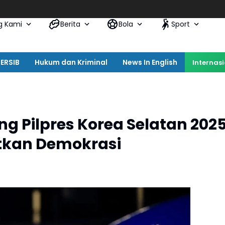
Lantik 
g Kami
Berita
Bola
Sport
ERSIB
Hukum dan Kriminal
News In English
Internas
 Pilpres Korea Selatan 2025
tkan Demokrasi