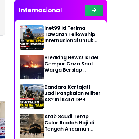
Internasional
Inet99.id Terima
Tawaran Fellowship
Internasional untuk
Liputan COP17 di
Armenia
Breaking News! Israel
Gempur Gaza Saat
Warga Bersiap
Rayakan Hari Raya
Bandara Kertajati
Jadi Pangkalan Militer
AS? Ini Kata DPR
Arab Saudi Tetap
Gelar Ibadah Haji di
Tengah Ancaman
Kirab Persib vs Kirab
DIA
Konflik Timur Tengah
Binokasih: Antara
Ag