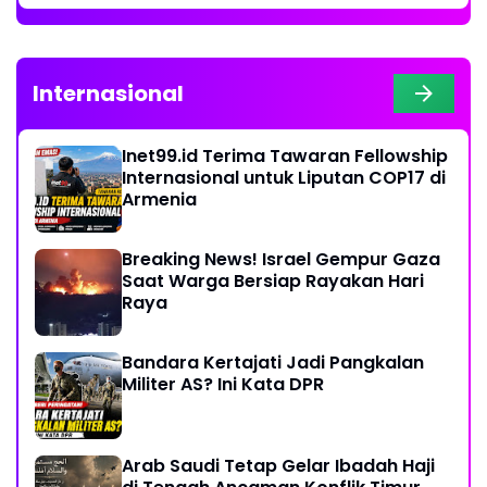
Internasional
Inet99.id Terima Tawaran Fellowship
Internasional untuk Liputan COP17 di
Armenia
Breaking News! Israel Gempur Gaza
Saat Warga Bersiap Rayakan Hari
Raya
Bandara Kertajati Jadi Pangkalan
Militer AS? Ini Kata DPR
Arab Saudi Tetap Gelar Ibadah Haji