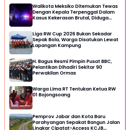
Walikota Meksiko Ditemukan Tewas
Dengan Kepala Terpenggal Dalam
Kasus Kekerasan Brutal, Diduga
Karena Terlibat Urusan Dengan
Kartel Narkoba
Liga RW Cup 2026 Bukan Sekadar
Sepak Bola, Warga Disatukan Lewat
Lapangan Kampung
H. Bagus Resmi Pimpin Pusat BBC,
Pelantikan Dihadiri Sekitar 90
Perwakilan Ormas
Warga Lima RT Tentukan Ketua RW
01 Bojongsoang
Pemprov Jabar dan Kota Baru
Parahyangan Sepakat Bangun Jalan
Lingkar Cipatat-Access KCJB