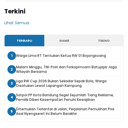
Terkini
Lihat Semua
TERBARU
GAME
TEKNO
1
Warga Lima RT Tentukan Ketua RW 01 Bojongsoang
Malam Minggu, TNI-Polri dan Forkopimcam Batujajar Jaga
2
Wilayah Bersama
Liga RW Cup 2026 Bukan Sekadar Sepak Bola, Warga
3
Disatukan Lewat Lapangan Kampung
Satpol PP Kota Bandung Segel Sejumlah Tiang Reklame,
4
Pemilik Diberi Kesempatan Penuhi Kewajiban
Ditemukan Terlantar di Jalan, Perjalanan Pemulihan Pria
5
Asal Nyengseret Ini Belum Berakhir