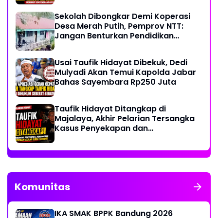
Sekolah Dibongkar Demi Koperasi
Desa Merah Putih, Pemprov NTT:
Jangan Benturkan Pendidikan
dengan Proyek
Usai Taufik Hidayat Dibekuk, Dedi
Mulyadi Akan Temui Kapolda Jabar
Bahas Sayembara Rp250 Juta
Taufik Hidayat Ditangkap di
Majalaya, Akhir Pelarian Tersangka
Kasus Penyekapan dan
Penganiayaan Wanita di Bandung
Komunitas
IKA SMAK BPPK Bandung 2026