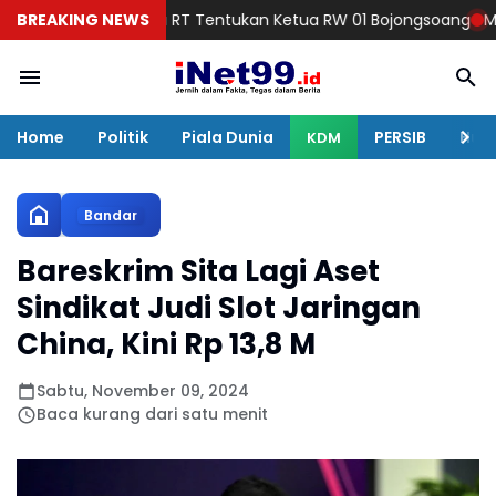
arga Lima RT Tentukan Ketua RW 01 Bojongsoang
BREAKING NEWS
Malam Minggu
Home
Politik
Piala Dunia
PERSIB
Huku
KDM
Bandar
Bareskrim Sita Lagi Aset
Sindikat Judi Slot Jaringan
China, Kini Rp 13,8 M
Sabtu, November 09, 2024
Baca kurang dari satu menit