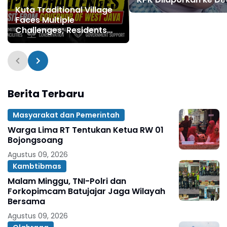
Kuta Traditional Village
Usai Momen Lebaran
Faces Multiple
Challenges; Residents
Hope for a Visit from the
Governor of West Java
Berita Terbaru
Masyarakat dan Pemerintah
Warga Lima RT Tentukan Ketua RW 01
Bojongsoang
Agustus 09, 2026
Kambtibmas
Malam Minggu, TNI-Polri dan
Forkopimcam Batujajar Jaga Wilayah
Bersama
Agustus 09, 2026