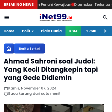
 Kesempatan Penuhi Kewajiban
BREAKING NEWS
Ditemukan Terlantar di Jalan, Per
Home
Politik
Piala Dunia
PERSIB
Huku
KDM
Berita Terkini
Ahmad Sahroni soal Judol:
Yang Kecil Ditangkepin tapi
yang Gede Didiemin
Kamis, November 07, 2024
Baca kurang dari satu menit