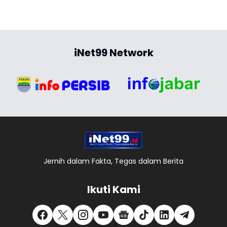
iNet99 Network
Jernih dalam Fakta, Tegas dalam Berita
Ikuti Kami