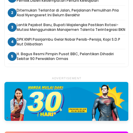
Pemilik Diberi Kesempatan Penuhi Kewajiban
Ditemukan Terlantar di Jalan, Perjalanan Pemulihan Pria
2
Asal Nyengseret Ini Belum Berakhir
Lantik Pejabat Baru, Bupati Majalengka Pastikan Rotasi-
3
Mutasi Menggunakan Manajemen Talenta Terintegrasi BKN
DPK KNPI Pasirjambu Gelar Nobar Persib-Persija, Kopi S.D.P
4
Ikut Dilibatkan
H. Bagus Resmi Pimpin Pusat BBC, Pelantikan Dihadiri
5
Sekitar 90 Perwakilan Ormas
ADVERTISEMENT