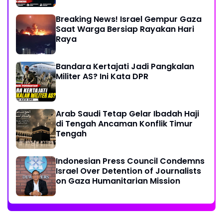
Breaking News! Israel Gempur Gaza
Saat Warga Bersiap Rayakan Hari
Raya
Bandara Kertajati Jadi Pangkalan
Militer AS? Ini Kata DPR
Arab Saudi Tetap Gelar Ibadah Haji
di Tengah Ancaman Konflik Timur
Tengah
Indonesian Press Council Condemns
Israel Over Detention of Journalists
on Gaza Humanitarian Mission