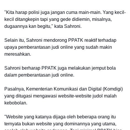
"Kita harap polisi juga jangan cuma main-main. Yang kecil-
kecil ditangkepin tapi yang gede didiemin, misalnya,
dugaannya kan begitu," kata Sahroni.
Selain itu, Sahroni mendorong PPATK reaktif terhadap
upaya pemberantasan judi online yang sudah makin
meresahkan.
Sahroni berharap PPATK juga melakukan jemput bola
dalam pemberantasan judi online.
Pasalnya, Kementerian Komunikasi dan Digital (Komdigi)
yang ditugasi mengawasi website-website judol malah
kebobolan.
"Website yang katanya dijaga oleh beberapa orang itu
ternyata bukan website yang dominannya yang utama,