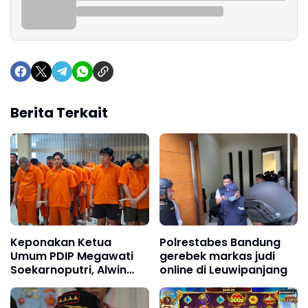
Berita Terkait
Keponakan Ketua
Polrestabes Bandung
Umum PDIP Megawati
gerebek markas judi
Soekarnoputri, Alwin
online di Leuwipanjang
Jabarti Kiemas alias AJ
ditangkap polisi