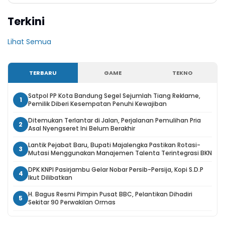
Terkini
Lihat Semua
TERBARU
GAME
TEKNO
Satpol PP Kota Bandung Segel Sejumlah Tiang Reklame,
1
Pemilik Diberi Kesempatan Penuhi Kewajiban
Ditemukan Terlantar di Jalan, Perjalanan Pemulihan Pria
2
Asal Nyengseret Ini Belum Berakhir
Lantik Pejabat Baru, Bupati Majalengka Pastikan Rotasi-
3
Mutasi Menggunakan Manajemen Talenta Terintegrasi BKN
DPK KNPI Pasirjambu Gelar Nobar Persib-Persija, Kopi S.D.P
4
Ikut Dilibatkan
H. Bagus Resmi Pimpin Pusat BBC, Pelantikan Dihadiri
5
Sekitar 90 Perwakilan Ormas