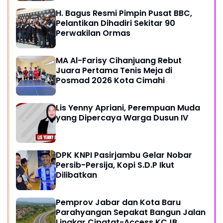
H. Bagus Resmi Pimpin Pusat BBC,
Pelantikan Dihadiri Sekitar 90
Perwakilan Ormas
MA Al-Farisy Cihanjuang Rebut
Juara Pertama Tenis Meja di
Posmad 2026 Kota Cimahi
Lis Yenny Apriani, Perempuan Muda
yang Dipercaya Warga Dusun IV
DPK KNPI Pasirjambu Gelar Nobar
Persib-Persija, Kopi S.D.P Ikut
Dilibatkan
Pemprov Jabar dan Kota Baru
Parahyangan Sepakat Bangun Jalan
Lingkar Cipatat-Access KCJB