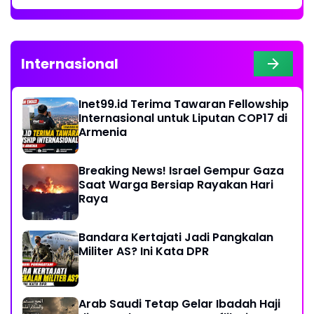
Internasional
Inet99.id Terima Tawaran Fellowship
Internasional untuk Liputan COP17 di
Armenia
Breaking News! Israel Gempur Gaza
Saat Warga Bersiap Rayakan Hari
Raya
Bandara Kertajati Jadi Pangkalan
Militer AS? Ini Kata DPR
Arab Saudi Tetap Gelar Ibadah Haji