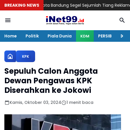
Satpol PP Kota Bandung Segel Sejumlah Tiang Reklame, Pemilik
BREAKING NEWS
Home
Politik
Piala Dunia
PERSIB
Huku
KDM
KPK
Sepuluh Calon Anggota
Dewan Pengawas KPK
Diserahkan ke Jokowi
Kamis, Oktober 03, 2024
1 menit baca