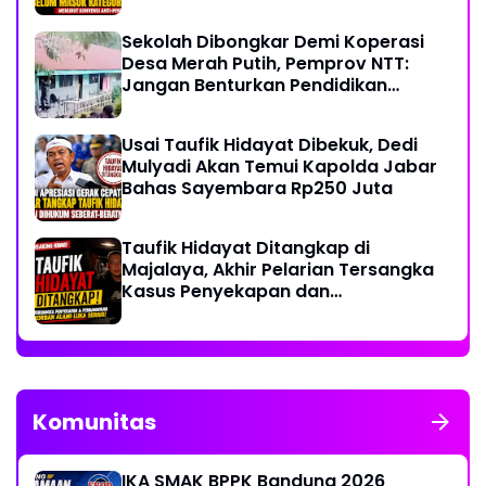
Konvensi PBB
Sekolah Dibongkar Demi Koperasi
Desa Merah Putih, Pemprov NTT:
Jangan Benturkan Pendidikan
dengan Proyek
Usai Taufik Hidayat Dibekuk, Dedi
Mulyadi Akan Temui Kapolda Jabar
Bahas Sayembara Rp250 Juta
Taufik Hidayat Ditangkap di
Majalaya, Akhir Pelarian Tersangka
Kasus Penyekapan dan
Penganiayaan Wanita di Bandung
Komunitas
IKA SMAK BPPK Bandung 2026