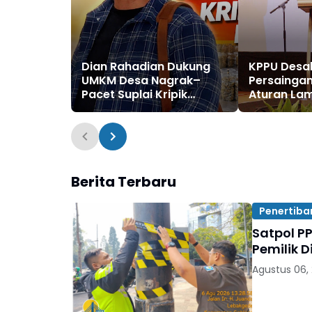
Dian Rahadian Dukung
KPPU Desak
UMKM Desa Nagrak–
Persaingan
Pacet Suplai Kripik
Aturan Lam
Bayam ke MBG
Lagi Mamp
Purwakarta
Dominasi P
Digital
Berita Terbaru
Penertiba
Satpol P
Pemilik 
Agustus 06,