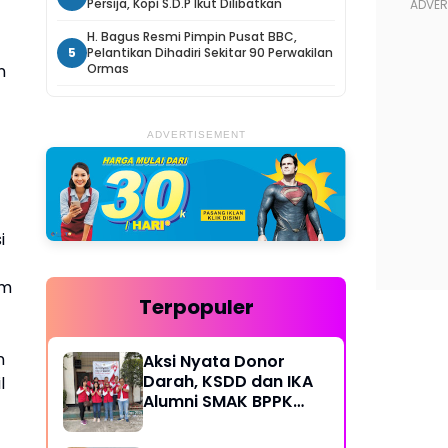
Persija, Kopi S.D.P Ikut Dilibatkan
H. Bagus Resmi Pimpin Pusat BBC,
5
Pelantikan Dihadiri Sekitar 90 Perwakilan
n
Ormas
ADVERTISEMENT
i
am
Terpopuler
n
Aksi Nyata Donor
Darah, KSDD dan IKA
l
Alumni SMAK BPPK
Bandung Gelar Bakti
Sosial Rutin