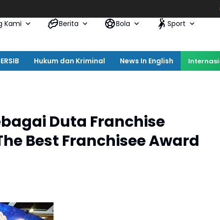
Satpol PP Kot
g Kami
Berita
Bola
Sport
ERSIB
Hukum dan Kriminal
News In English
Internas
ebagai Duta Franchise
 The Best Franchisee Award