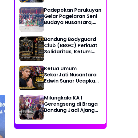
Together, Share &
Padepokan Parukuyan
Care" Spirit
Gelar Pagelaran Seni
Budaya Nusantara,
Perkuat Persatuan
dalam Keberagaman
Bandung Bodyguard
Club (BBGC) Perkuat
Solidaritas, Ketum:
Kami Adalah Satu
Keluarga
Ketua Umum
SekarJati Nusantara
Edwin Sunar Ucapkan
Selamat Milangkala
KA 1 Gerengseng
Milangkala KA 1
Gerengseng di Braga
Bandung Jadi Ajang
Silaturahmi Seni
Budaya Sunda
Pengawasan Usaha di
Day
Daerah Disorot, UMKM
Me
Pertanyakan Peran KPPU
Me