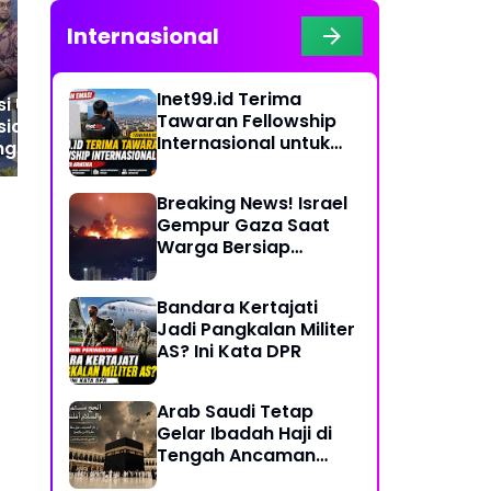
dalam Menjaga
Gel
Internasional
Persaingan Sehat
Inet99.id Terima
i Usang Bikin
Tawaran Fellowship
sia Mahal! JICF
Internasional untuk
ngkap Urgensi
Liputan COP17 di
asi & Teknologi
Armenia
PU
Breaking News! Israel
Gempur Gaza Saat
Warga Bersiap
Rayakan Hari Raya
Bandara Kertajati
Jadi Pangkalan Militer
AS? Ini Kata DPR
Arab Saudi Tetap
Gelar Ibadah Haji di
Tengah Ancaman
Konflik Timur Tengah