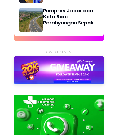
Dilibatkan
Pemprov Jabar dan
Kota Baru
Parahyangan Sepakat
Bangun Jalan Lingkar
Cipatat-Access KCJB
Padalarang
ADVERTISEMENT