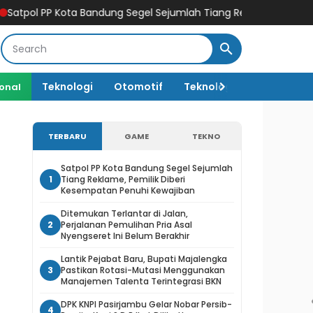
a Bandung Segel Sejumlah Tiang Reklame, Pemilik Diberi Kesemp
Teknologi
Otomotif
Teknologi AI
ional
TERBARU
GAME
TEKNO
Satpol PP Kota Bandung Segel Sejumlah
1
Tiang Reklame, Pemilik Diberi
Kesempatan Penuhi Kewajiban
Ditemukan Terlantar di Jalan,
2
Perjalanan Pemulihan Pria Asal
Nyengseret Ini Belum Berakhir
Lantik Pejabat Baru, Bupati Majalengka
3
Pastikan Rotasi-Mutasi Menggunakan
Manajemen Talenta Terintegrasi BKN
DPK KNPI Pasirjambu Gelar Nobar Persib-
4