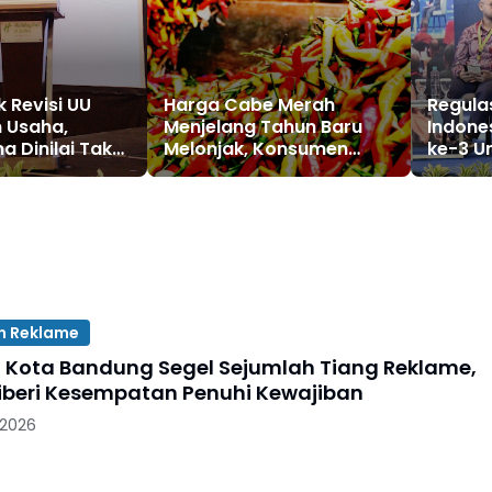
 Revisi UU
Harga Cabe Merah
Regulas
 Usaha,
Menjelang Tahun Baru
Indone
a Dinilai Tak
Melonjak, Konsumen
ke-3 U
u Hadapi
Tertekan
Reform
latform
ala KP
n Reklame
P Kota Bandung Segel Sejumlah Tiang Reklame,
Diberi Kesempatan Penuhi Kewajiban
 2026