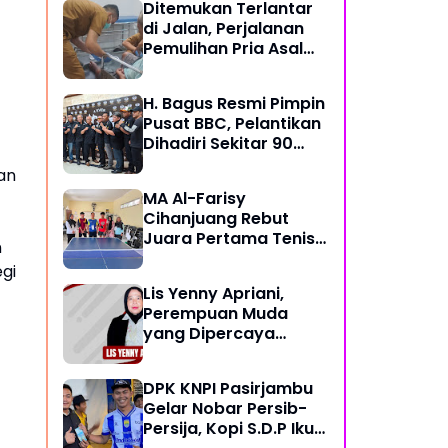
Ditemukan Terlantar
di Jalan, Perjalanan
Pemulihan Pria Asal
Nyengseret Ini Belum
Berakhir
H. Bagus Resmi Pimpin
Pusat BBC, Pelantikan
Dihadiri Sekitar 90
Perwakilan Ormas
an
MA Al-Farisy
Cihanjuang Rebut
Juara Pertama Tenis
n
Meja di Posmad 2026
gi
Kota Cimahi
Lis Yenny Apriani,
Perempuan Muda
yang Dipercaya
Warga Dusun IV
DPK KNPI Pasirjambu
Gelar Nobar Persib-
Persija, Kopi S.D.P Ikut