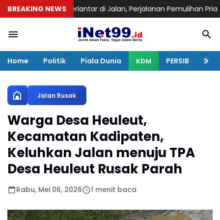
mukan Terlantar di Jalan, Perjalanan Pemulihan Pria Asal Nyengse
BREAKING NEWS
Home
Politik
Piala Dunia
PERSIB
Huku
KDM
Jalan Rusak
Warga Desa Heuleut,
Kecamatan Kadipaten,
Keluhkan Jalan menuju TPA
Desa Heuleut Rusak Parah
Rabu, Mei 06, 2026
1 menit baca