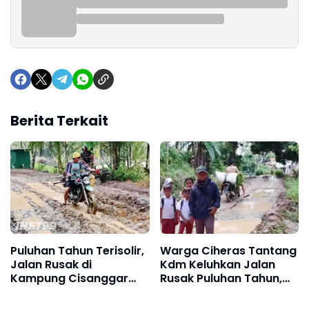
Berita Terkait
Puluhan Tahun Terisolir,
Warga Ciheras Tantang
Jalan Rusak di
Kdm Keluhkan Jalan
Kampung Cisanggar
Rusak Puluhan Tahun,
Tasikmalaya Tak
Bangbang dan Bapak
Kunjung Diperbaiki Oleh
Sahlan: Kami Seperti