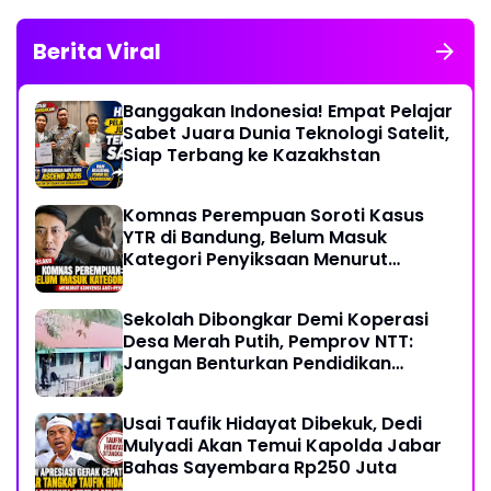
Berita Viral
Banggakan Indonesia! Empat Pelajar
Sabet Juara Dunia Teknologi Satelit,
Siap Terbang ke Kazakhstan
Komnas Perempuan Soroti Kasus
YTR di Bandung, Belum Masuk
Kategori Penyiksaan Menurut
Konvensi PBB
Sekolah Dibongkar Demi Koperasi
Desa Merah Putih, Pemprov NTT:
Jangan Benturkan Pendidikan
dengan Proyek
Usai Taufik Hidayat Dibekuk, Dedi
Mulyadi Akan Temui Kapolda Jabar
Bahas Sayembara Rp250 Juta