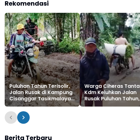
Rekomendasi
Pemerintah
Tidak Dianggap
Puluhan Tahun Terisolir,
Warga Ciheras Tant
Jalan Rusak di Kampung
Kdm Keluhkan Jalan
Cisanggar Tasikmalaya
Rusak Puluhan Tahun,
Tak Kunjung Diperbaiki
Bangbang dan Bapak
Oleh Pemerintah
Sahlan: Kami Seperti
Tidak Dianggap
Berita Terbaru