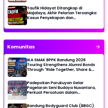
Taufik Hidayat Ditangkap di
Majalaya, Akhir Pelarian Tersangka
Kasus Penyekapan dan
Penganiayaan Wanita di Bandung
Komunitas
IKA SMAK BPPK Bandung 2026
Touring Strengthens Alumni Bonds
Through "Ride Together, Share &
Care" Spirit
Padepokan Parukuyan Gelar
Pagelaran Seni Budaya Nusantara,
Perkuat Persatuan dalam
Keberagaman
Bandung Bodyguard Club (BBGC)