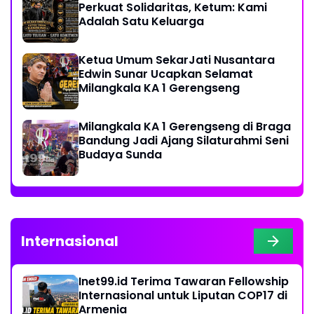
Perkuat Solidaritas, Ketum: Kami
Adalah Satu Keluarga
Ketua Umum SekarJati Nusantara
Edwin Sunar Ucapkan Selamat
Milangkala KA 1 Gerengseng
Milangkala KA 1 Gerengseng di Braga
Bandung Jadi Ajang Silaturahmi Seni
Budaya Sunda
Internasional
Inet99.id Terima Tawaran Fellowship
Internasional untuk Liputan COP17 di
Armenia