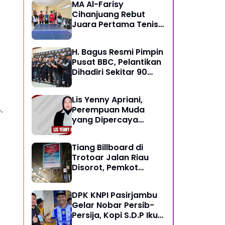
MA Al-Farisy
Cihanjuang Rebut
Juara Pertama Tenis
Meja di Posmad 2026
Kota Cimahi
H. Bagus Resmi Pimpin
Pusat BBC, Pelantikan
Dihadiri Sekitar 90
Perwakilan Ormas
Lis Yenny Apriani,
Perempuan Muda
.
yang Dipercaya
Warga Dusun IV
Tiang Billboard di
Trotoar Jalan Riau
Disorot, Pemkot
Bandung Diminta Cek
Legalitas Reklame
DPK KNPI Pasirjambu
Gelar Nobar Persib-
Persija, Kopi S.D.P Ikut