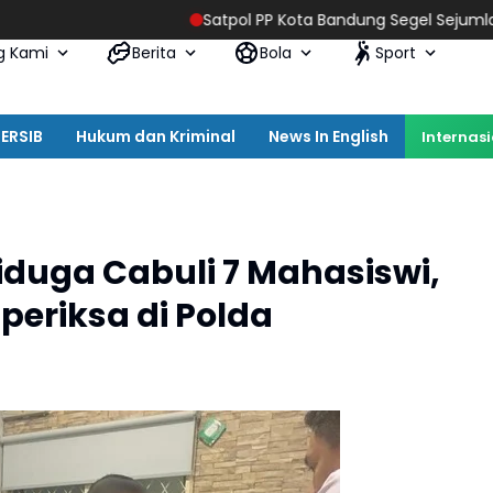
Satpol PP Kota Bandung Segel Sejumlah Tiang Rekla
g Kami
Berita
Bola
Sport
ERSIB
Hukum dan Kriminal
News In English
Internas
duga Cabuli 7 Mahasiswi,
periksa di Polda