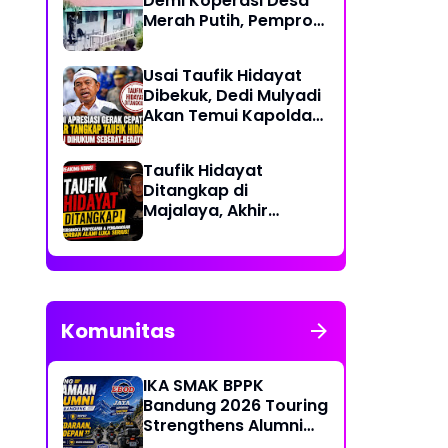
Demi Koperasi Desa
Merah Putih, Pemprov
NTT: Jangan
Benturkan Pendidikan
Usai Taufik Hidayat
dengan Proyek
Dibekuk, Dedi Mulyadi
Akan Temui Kapolda
Jabar Bahas
Sayembara Rp250
Taufik Hidayat
Juta
Ditangkap di
Majalaya, Akhir
Pelarian Tersangka
Kasus Penyekapan
dan Penganiayaan
Wanita di Bandung
Komunitas
IKA SMAK BPPK
Bandung 2026 Touring
Strengthens Alumni
Bonds Through "Ride