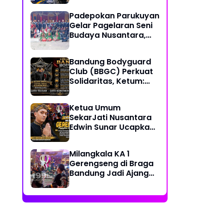
Together, Share &
Padepokan Parukuyan
Care" Spirit
Gelar Pagelaran Seni
Budaya Nusantara,
Perkuat Persatuan
dalam Keberagaman
Bandung Bodyguard
Club (BBGC) Perkuat
Solidaritas, Ketum:
Kami Adalah Satu
Keluarga
Ketua Umum
SekarJati Nusantara
Edwin Sunar Ucapkan
Selamat Milangkala
KA 1 Gerengseng
Milangkala KA 1
Gerengseng di Braga
Bandung Jadi Ajang
Silaturahmi Seni
Budaya Sunda