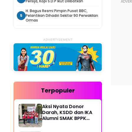
Persija, Kopi S.D.P Ikut Dilibatkan
H. Bagus Resmi Pimpin Pusat BBC,
5
Pelantikan Dihadiri Sekitar 90 Perwakilan
Ormas
ADVERTISEMENT
Terpopuler
Aksi Nyata Donor
Darah, KSDD dan IKA
Alumni SMAK BPPK
Bandung Gelar Bakti
Sosial Rutin