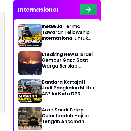
Internasional
Inet99.id Terima
Tawaran Fellowship
Internasional untuk
Liputan COP17 di
Armenia
Breaking News! Israel
Gempur Gaza Saat
Warga Bersiap
Rayakan Hari Raya
Bandara Kertajati
Jadi Pangkalan Militer
AS? Ini Kata DPR
Arab Saudi Tetap
Gelar Ibadah Haji di
Tengah Ancaman
Konflik Timur Tengah